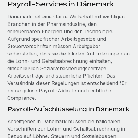
Events
Payroll-Services in Dänemark
Tools
Partner werden
Newsroom
Dänemark hat eine starke Wirtschaft mit wichtigen
Entdecke die Möglichkeiten einer Partnerschaft
Branchen in der Pharmaindustrie, den
DIENSTLEISTUNGEN
Informationen zu Gehältern und Qualifikationen
Remote Build
Demnächst verfügbar
erneuerbaren Energien und der Technologie.
Frag unsere Expert:innen
Beratung zu Integrationen und KI-Automatisierung
Aufgrund spezifischer Arbeitsgesetze und
Insights Center
Hilfe von Expert:innen für globale HR & Compliance
Steuervorschriften müssen Arbeitgeber
Hol dir Unterstützung
sicherstellen, dass sie die lokalen Anforderungen an
Background-Checks
FALLSTUDIEN
die Lohn- und Gehaltsabrechnung einhalten,
Einfacheres Bewerber:innen-Screening
Alle Ressourcen anzeigen
einschließlich Sozialversicherungsbeiträge,
So hat der KI-Vorreiter Weaviate sein Team mit
Arbeitsverträge und steuerliche Pflichten. Das
Remote um 120 % vergrößert
Compliance Watchtower
Verständnis dieser Regelungen ist entscheidend für
Lückenlose Compliance
BLOG
Weaviate auf einen Blick Weaviate entwickelt KI-basierte
reibungslose Payroll‑Abläufe und rechtliche
Open-Source-Infrastrukturen. Das...
Globale Payroll
Compliance.
Geräteverwaltung
Globale Bereitstellung und Verfolgung von IT-
Mehr erfahren
Payroll-Aufschlüsselung in Dänemark
EOR und PEO
Geräten
Contractor Management
Arbeitgeber in Dänemark müssen die nationalen
Gründung von Niederlassungen
Vorschriften zur Lohn- und Gehaltsabrechnung in
Revolution des Enterprise Contractor
Steuern
Schnelle, rechtssichere Gründung von
Managements – die Erfolgsgeschichte einer
Bezug auf Löhne, Steuern und Sozialabgaben