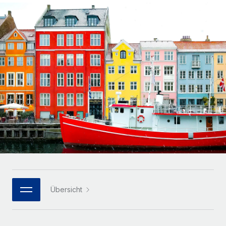
Globales Onboarding und Verwalten von
Gesamtbeschäftigungskosten
Anmelden
Freelancer:innen
Nederlands
WACHSTUMSPHASE
Honorarzahlungen berechnen
PEO
Français
Informationen zu möglichen Währungen und
Startups
Auslagern von komplexen HR-Aufgaben
Abwicklungsfristen für globale Freelancer:innen
Agile HR- und Payroll-Lösungen für wachsende
Deutsch
Unternehmen
INFRASTRUKTUR
LERNEN MIT REMOTE
Mittelstand
Español
Remote Embedded
Maßgeschneiderte HR-Lösungen, um Teams zu
Forschung und Leitfäden
Nahtlose Integration der HR in bestehende Abläufe
vergrößern
Italiano
Fallstudien
Plattform
Enterprise
Português (Portugal)
Integrierte HR-Kernfunktionen für dein Team
HR-Glossar
Globale HR für Konzerne und Großunternehmen
Verknüpfen
Neu
日本語
Checklisten und Vorlagen
Verknüpfung beliebiger KI-Tools mit Remote über unser
PARTNER WERDEN
Bibliothek für Stellenbeschreibungen
한국어
MCP
Übersicht
Strategische Technologiepartner
Webinare
Integrationen
Flexible Einbettung von Global-HR-Funktionen in deine
中文（简体）
Plattform
Prozessoptimierung mit unverzichtbaren Business-