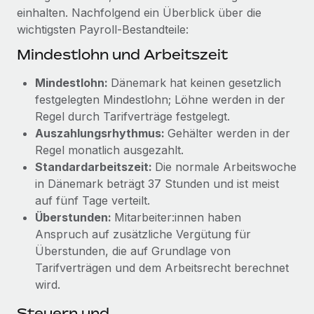
globalen Content-Agentur mit Remote
Niederlassungen
einhalten. Nachfolgend ein Überblick über die
Den Blog erkunden
wichtigsten Payroll‑Bestandteile:
Auf einen Blick Erfahre mehr über die unglaubliche
Mobilität und Relocation
Transformation einer weltweit erfolgreichen...
Mindestlohn und Arbeitszeit
Mühelose Relocation von Mitarbeiter:innen
BLOG
Mehr erfahren
Mindestlohn:
Dänemark hat keinen gesetzlich
Benefits
Neues zu Remote-Produkten: Integration mit
festgelegten Mindestlohn; Löhne werden in der
Mühelose Verwaltung von Benefits
Gusto und Zero und Contractor Management
Regel durch Tarifverträge festgelegt.
Plus
Auszahlungsrhythmus:
Gehälter werden in der
Auch im neuen Jahr wollen wir bei Remote Unternehmen
Regel monatlich ausgezahlt.
aller Größen dabei unterstützen, die beste...
Standardarbeitszeit:
Die normale Arbeitswoche
in Dänemark beträgt 37 Stunden und ist meist
Mehr erfahren
auf fünf Tage verteilt.
Überstunden:
Mitarbeiter:innen haben
Anspruch auf zusätzliche Vergütung für
Wie Phiture 55 Mitarbeiter:innen in 19 Ländern
Überstunden, die auf Grundlage von
mit Remote verwaltet
Tarifverträgen und dem Arbeitsrecht berechnet
Phiture ist der unumstrittene Marktführer im Bereich der
wird.
Wachstumsberatung für mobile Apps. Das...
Steuern und