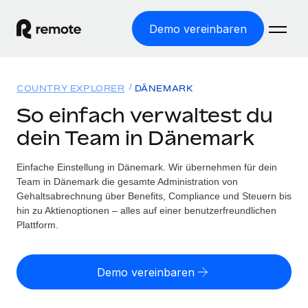
Demo vereinbaren
Startseite
COUNTRY EXPLORER
DÄNEMARK
Produkte
So einfach verwaltest du
dein Team in Dänemark
Lösungen
WELTWEITE BESCHÄFTIGUNG
Globale Payroll
Einfache Einstellung in Dänemark. Wir übernehmen für dein
Ressourcen
WELTWEITE ABDECKUNG
Einfache, rechtssicher Payroll
Team in Dänemark die gesamte Administration von
Country Explorer
Gehaltsabrechnung über Benefits, Compliance und Steuern bis
Preise
TOOLS UND RECHNER
Employer of Record
hin zu Aktienoptionen – alles auf einer benutzerfreundlichen
Länderspezifische Unterstützung bei der Einstellung
Weltweites Wachstum ohne Kosten für Niederlassungen
Plattform.
Scheinselbstständigkeitsrisiko berechnen
Explorer für US-Bundesstaaten
Länderspezifische Einschätzung des
Contractor of Record
Einfache Einstellung in allen US-Bundesstaaten
Scheinselbstständigkeitsrisikos
English (United States)
Rechtssichere, weltweite Arbeit mit Freelancer:innen
Demo vereinbaren
Remote im Vergleich
Personalkostenrechner
Contractor Management
English
Vergleiche mit unseren Mitbewerbern
Länderspezifische Berechnung der