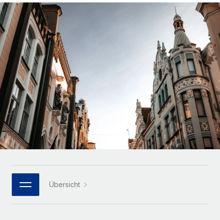
Globales Onboarding und Verwalten von
Gesamtbeschäftigungskosten
Anmelden
Freelancer:innen
Nederlands
WACHSTUMSPHASE
Honorarzahlungen berechnen
PEO
Français
Informationen zu möglichen Währungen und
Startups
Auslagern von komplexen HR-Aufgaben
Abwicklungsfristen für globale Freelancer:innen
Agile HR- und Payroll-Lösungen für wachsende
Deutsch
Unternehmen
INFRASTRUKTUR
LERNEN MIT REMOTE
Mittelstand
Español
Remote Embedded
Maßgeschneiderte HR-Lösungen, um Teams zu
Forschung und Leitfäden
Nahtlose Integration der HR in bestehende Abläufe
vergrößern
Italiano
Fallstudien
Plattform
Enterprise
Português (Portugal)
Integrierte HR-Kernfunktionen für dein Team
HR-Glossar
Globale HR für Konzerne und Großunternehmen
Verknüpfen
Neu
日本語
Checklisten und Vorlagen
Verknüpfung beliebiger KI-Tools mit Remote über unser
PARTNER WERDEN
Bibliothek für Stellenbeschreibungen
한국어
MCP
Übersicht
Strategische Technologiepartner
Webinare
Integrationen
Flexible Einbettung von Global-HR-Funktionen in deine
中文（简体）
Plattform
Prozessoptimierung mit unverzichtbaren Business-