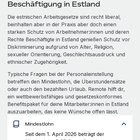
Events
Beschäftigung in Estland
Tools
Partner werden
Newsroom
Die estnischen Arbeitsgesetze sind recht liberal,
Entdecke die Möglichkeiten einer Partnerschaft
beinhalten aber in der Praxis aber doch einen
DIENSTLEISTUNGEN
Informationen zu Gehältern und Qualifikationen
Remote Build
Demnächst verfügbar
starken Schutz von Arbeitnehmer:innen und deren
Frag unsere Expert:innen
Beratung zu Integrationen und KI-Automatisierung
Rechte Beschäftigte in Estland genießen Schutz vor
Insights Center
Hilfe von Expert:innen für globale HR & Compliance
Diskriminierung aufgrund von Alter, Religion,
Hol dir Unterstützung
sexueller Orientierung, Geschlechtsausdruck und
Background-Checks
FALLSTUDIEN
ethnischer Zugehörigkeit.
Einfacheres Bewerber:innen-Screening
Alle Ressourcen anzeigen
So hat der KI-Vorreiter Weaviate sein Team mit
Typische Fragen bei der Personaleinstellung
Remote um 120 % vergrößert
Compliance Watchtower
betreffen den Mindestlohn, die Überstundensätze
Lückenlose Compliance
BLOG
oder auch den bezahlten Urlaub. Remote hilft dir,
Weaviate auf einen Blick Weaviate entwickelt KI-basierte
ein wettbewerbsfähiges und gesetzeskonformes
Open-Source-Infrastrukturen. Das...
Globale Payroll
Geräteverwaltung
Benefitspaket für deine Mitarbeiter:innen in Estland
Globale Bereitstellung und Verfolgung von IT-
Mehr erfahren
EOR und PEO
auszuarbeiten, das keine Wünsche offen lässt.
Geräten
Contractor Management
Mindestlohn
Gründung von Niederlassungen
Revolution des Enterprise Contractor
Seit dem 1. April 2026 beträgt der
Steuern
Schnelle, rechtssichere Gründung von
Managements – die Erfolgsgeschichte einer