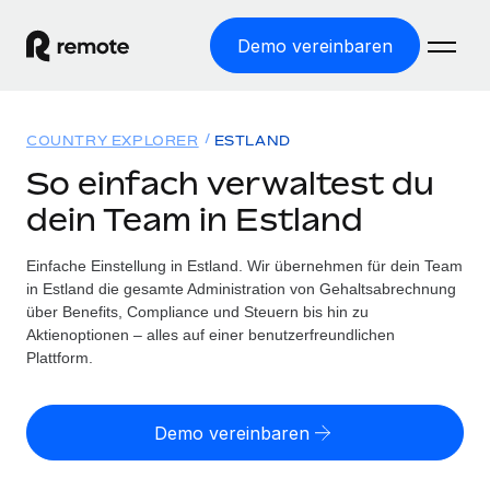
Demo vereinbaren
Startseite
COUNTRY EXPLORER
ESTLAND
Produkte
So einfach verwaltest du
dein Team in Estland
Lösungen
WELTWEITE BESCHÄFTIGUNG
Globale Payroll
Einfache Einstellung in Estland. Wir übernehmen für dein Team
Ressourcen
WELTWEITE ABDECKUNG
Einfache, rechtssicher Payroll
in Estland die gesamte Administration von Gehaltsabrechnung
Country Explorer
über Benefits, Compliance und Steuern bis hin zu
Preise
TOOLS UND RECHNER
Employer of Record
Aktienoptionen – alles auf einer benutzerfreundlichen
Länderspezifische Unterstützung bei der Einstellung
Weltweites Wachstum ohne Kosten für Niederlassungen
Plattform.
Scheinselbstständigkeitsrisiko berechnen
Explorer für US-Bundesstaaten
Länderspezifische Einschätzung des
Contractor of Record
Einfache Einstellung in allen US-Bundesstaaten
Scheinselbstständigkeitsrisikos
English (United States)
Rechtssichere, weltweite Arbeit mit Freelancer:innen
Demo vereinbaren
Remote im Vergleich
Personalkostenrechner
Contractor Management
English
Vergleiche mit unseren Mitbewerbern
Länderspezifische Berechnung der