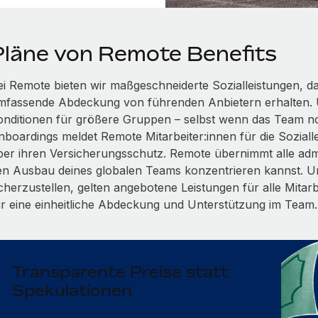
Pläne von Remote Benefits
ei Remote bieten wir maßgeschneiderte Sozialleistungen, dam
mfassende Abdeckung von führenden Anbietern erhalten. 
onditionen für größere Gruppen – selbst wenn das Team n
boardings meldet Remote Mitarbeiter:innen für die Soziallei
ber ihren Versicherungsschutz. Remote übernimmt alle admi
en Ausbau deines globalen Teams konzentrieren kannst. Um
icherzustellen, gelten angebotene Leistungen für alle Mitar
ür eine einheitliche Abdeckung und Unterstützung im Team.
Transparente Preise statt
Spekulationen