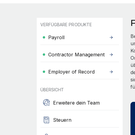
VERFÜGBARE PRODUKTE
B
Payroll
u
K
Contractor Management
On
ü
Employer of Record
d
s
f
ÜBERSICHT
Erweitere dein Team
Steuern