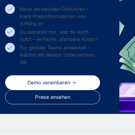
Keine versteckten Gebühren –
klare Preisinformationen von
Anfang an
Du bezahlst nur, was du auch
nutzt – einfache, planbare Kosten
Für globale Teams entwickelt –
wächst mit deinem Unternehmen
mit
Demo vereinbaren
Preise ansehen