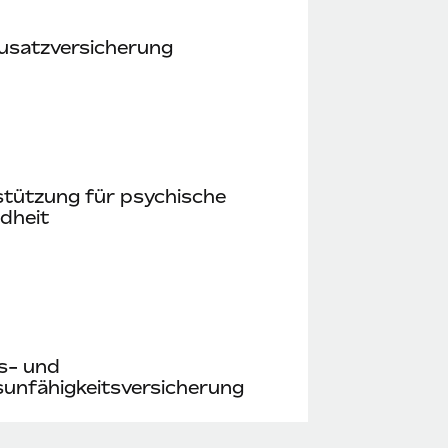
usatzversicherung
stützung für psychische
dheit
s- und
unfähigkeitsversicherung