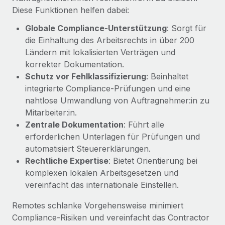
globalen Content-Agentur mit Remote
Niederlassungen
Diese Funktionen helfen dabei:
Den Blog erkunden
Auf einen Blick Erfahre mehr über die unglaubliche
Globale Compliance-Unterstützung
: Sorgt für
Mobilität und Relocation
Transformation einer weltweit erfolgreichen...
die Einhaltung des Arbeitsrechts in über 200
Mühelose Relocation von Mitarbeiter:innen
BLOG
Ländern mit lokalisierten Verträgen und
Mehr erfahren
Benefits
korrekter Dokumentation.
Neues zu Remote-Produkten: Integration mit
Mühelose Verwaltung von Benefits
Schutz vor Fehlklassifizierung
: Beinhaltet
Gusto und Zero und Contractor Management
integrierte Compliance-Prüfungen und eine
Plus
nahtlose Umwandlung von Auftragnehmer:in zu
Auch im neuen Jahr wollen wir bei Remote Unternehmen
Mitarbeiter:in.
aller Größen dabei unterstützen, die beste...
Zentrale Dokumentation
: Führt alle
erforderlichen Unterlagen für Prüfungen und
Mehr erfahren
automatisiert Steuererklärungen.
Rechtliche Expertise
: Bietet Orientierung bei
komplexen lokalen Arbeitsgesetzen und
Wie Phiture 55 Mitarbeiter:innen in 19 Ländern
mit Remote verwaltet
vereinfacht das internationale Einstellen.
Phiture ist der unumstrittene Marktführer im Bereich der
Remotes schlanke Vorgehensweise minimiert
Wachstumsberatung für mobile Apps. Das...
Compliance-Risiken und vereinfacht das Contractor