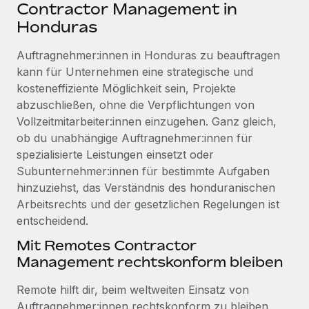
Events
Contractor Management in
Tools
Partner werden
Honduras
Newsroom
Entdecke die Möglichkeiten einer Partnerschaft
Auftragnehmer:innen in Honduras zu beauftragen
DIENSTLEISTUNGEN
Informationen zu Gehältern und Qualifikationen
Remote Build
Demnächst verfügbar
kann für Unternehmen eine strategische und
Frag unsere Expert:innen
Beratung zu Integrationen und KI-Automatisierung
kosteneffiziente Möglichkeit sein, Projekte
Insights Center
Hilfe von Expert:innen für globale HR & Compliance
abzuschließen, ohne die Verpflichtungen von
Hol dir Unterstützung
Vollzeitmitarbeiter:innen einzugehen. Ganz gleich,
Background-Checks
FALLSTUDIEN
ob du unabhängige Auftragnehmer:innen für
Einfacheres Bewerber:innen-Screening
Alle Ressourcen anzeigen
spezialisierte Leistungen einsetzt oder
So hat der KI-Vorreiter Weaviate sein Team mit
Subunternehmer:innen für bestimmte Aufgaben
Remote um 120 % vergrößert
Compliance Watchtower
hinzuziehst, das Verständnis des honduranischen
Lückenlose Compliance
BLOG
Weaviate auf einen Blick Weaviate entwickelt KI-basierte
Arbeitsrechts und der gesetzlichen Regelungen ist
Open-Source-Infrastrukturen. Das...
Globale Payroll
entscheidend.
Geräteverwaltung
Globale Bereitstellung und Verfolgung von IT-
Mehr erfahren
EOR und PEO
Mit Remotes Contractor
Geräten
Management rechtskonform bleiben
Contractor Management
Gründung von Niederlassungen
Revolution des Enterprise Contractor
Remote hilft dir, beim weltweiten Einsatz von
Steuern
Schnelle, rechtssichere Gründung von
Managements – die Erfolgsgeschichte einer
Auftragnehmer:innen rechtskonform zu bleiben.