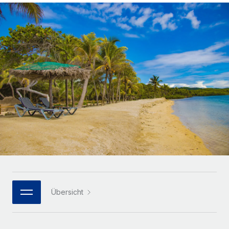
Globales Onboarding und Verwalten von
Gesamtbeschäftigungskosten
Anmelden
Freelancer:innen
Nederlands
WACHSTUMSPHASE
Honorarzahlungen berechnen
PEO
Français
Informationen zu möglichen Währungen und
Startups
Auslagern von komplexen HR-Aufgaben
Abwicklungsfristen für globale Freelancer:innen
Agile HR- und Payroll-Lösungen für wachsende
Deutsch
Unternehmen
INFRASTRUKTUR
LERNEN MIT REMOTE
Mittelstand
Español
Remote Embedded
Maßgeschneiderte HR-Lösungen, um Teams zu
Forschung und Leitfäden
Nahtlose Integration der HR in bestehende Abläufe
vergrößern
Italiano
Fallstudien
Plattform
Enterprise
Português (Portugal)
Integrierte HR-Kernfunktionen für dein Team
HR-Glossar
Globale HR für Konzerne und Großunternehmen
Verknüpfen
Neu
日本語
Checklisten und Vorlagen
Verknüpfung beliebiger KI-Tools mit Remote über unser
PARTNER WERDEN
Bibliothek für Stellenbeschreibungen
한국어
MCP
Übersicht
Strategische Technologiepartner
Webinare
Integrationen
Flexible Einbettung von Global-HR-Funktionen in deine
中文（简体）
Plattform
Prozessoptimierung mit unverzichtbaren Business-