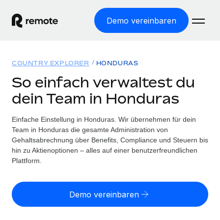
Demo vereinbaren
Startseite
COUNTRY EXPLORER
HONDURAS
Produkte
So einfach verwaltest du
dein Team in Honduras
Lösungen
WELTWEITE BESCHÄFTIGUNG
Globale Payroll
Einfache Einstellung in Honduras. Wir übernehmen für dein
Ressourcen
WELTWEITE ABDECKUNG
Einfache, rechtssicher Payroll
Team in Honduras die gesamte Administration von
Country Explorer
Gehaltsabrechnung über Benefits, Compliance und Steuern bis
Preise
TOOLS UND RECHNER
Employer of Record
hin zu Aktienoptionen – alles auf einer benutzerfreundlichen
Länderspezifische Unterstützung bei der Einstellung
Weltweites Wachstum ohne Kosten für Niederlassungen
Plattform.
Scheinselbstständigkeitsrisiko berechnen
Explorer für US-Bundesstaaten
Länderspezifische Einschätzung des
Contractor of Record
Einfache Einstellung in allen US-Bundesstaaten
Scheinselbstständigkeitsrisikos
English (United States)
Rechtssichere, weltweite Arbeit mit Freelancer:innen
Demo vereinbaren
Remote im Vergleich
Personalkostenrechner
Contractor Management
English
Vergleiche mit unseren Mitbewerbern
Länderspezifische Berechnung der