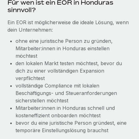
Für wen ist ein EOR in Honduras
globalen Content-Agentur mit Remote
Niederlassungen
Den Blog erkunden
sinnvoll?
Auf einen Blick Erfahre mehr über die unglaubliche
Mobilität und Relocation
Transformation einer weltweit erfolgreichen...
Ein EOR ist möglicherweise die ideale Lösung, wenn
Mühelose Relocation von Mitarbeiter:innen
BLOG
dein Unternehmen:
Mehr erfahren
Benefits
ohne eine juristische Person zu gründen,
Neues zu Remote-Produkten: Integration mit
Mühelose Verwaltung von Benefits
Mitarbeiter:innen in Honduras einstellen
Gusto und Zero und Contractor Management
Plus
möchtest
den lokalen Markt testen möchtest, bevor du
Auch im neuen Jahr wollen wir bei Remote Unternehmen
dich zu einer vollständigen Expansion
aller Größen dabei unterstützen, die beste...
verpflichtest
Mehr erfahren
vollständige Compliance mit lokalen
Beschäftigungs- und Steueranforderungen
sicherstellen möchtest
Wie Phiture 55 Mitarbeiter:innen in 19 Ländern
Mitarbeiter:innen in Honduras schnell und
mit Remote verwaltet
kosteneffizient onboarden möchtest
bevor du eine juristische Person gründest, eine
Phiture ist der unumstrittene Marktführer im Bereich der
temporäre Einstellungs­lösung brauchst
Wachstumsberatung für mobile Apps. Das...