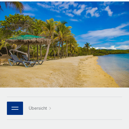
Globales Onboarding und Verwalten von
Gesamtbeschäftigungskosten
Anmelden
Freelancer:innen
Nederlands
WACHSTUMSPHASE
Honorarzahlungen berechnen
PEO
Français
Informationen zu möglichen Währungen und
Startups
Auslagern von komplexen HR-Aufgaben
Abwicklungsfristen für globale Freelancer:innen
Agile HR- und Payroll-Lösungen für wachsende
Deutsch
Unternehmen
INFRASTRUKTUR
LERNEN MIT REMOTE
Mittelstand
Español
Remote Embedded
Maßgeschneiderte HR-Lösungen, um Teams zu
Forschung und Leitfäden
Nahtlose Integration der HR in bestehende Abläufe
vergrößern
Italiano
Fallstudien
Plattform
Enterprise
Português (Portugal)
Integrierte HR-Kernfunktionen für dein Team
HR-Glossar
Globale HR für Konzerne und Großunternehmen
Verknüpfen
Neu
日本語
Checklisten und Vorlagen
Verknüpfung beliebiger KI-Tools mit Remote über unser
PARTNER WERDEN
Bibliothek für Stellenbeschreibungen
한국어
MCP
Übersicht
Strategische Technologiepartner
Webinare
Integrationen
Flexible Einbettung von Global-HR-Funktionen in deine
中文（简体）
Plattform
Prozessoptimierung mit unverzichtbaren Business-