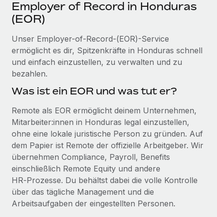
Events
Employer of Record in Honduras
Tools
Partner werden
(EOR)
Newsroom
Entdecke die Möglichkeiten einer Partnerschaft
Unser Employer-of-Record-(EOR)-Service
DIENSTLEISTUNGEN
Informationen zu Gehältern und Qualifikationen
Remote Build
Demnächst verfügbar
ermöglicht es dir, Spitzenkräfte in Honduras schnell
Frag unsere Expert:innen
Beratung zu Integrationen und KI-Automatisierung
und einfach einzustellen, zu verwalten und zu
Insights Center
Hilfe von Expert:innen für globale HR & Compliance
bezahlen.
Hol dir Unterstützung
Was ist ein EOR und was tut er?
Background-Checks
FALLSTUDIEN
Einfacheres Bewerber:innen-Screening
Alle Ressourcen anzeigen
Remote als EOR ermöglicht deinem Unternehmen,
So hat der KI-Vorreiter Weaviate sein Team mit
Mitarbeiter:innen in Honduras legal einzustellen,
Remote um 120 % vergrößert
Compliance Watchtower
ohne eine lokale juristische Person zu gründen. Auf
Lückenlose Compliance
BLOG
Weaviate auf einen Blick Weaviate entwickelt KI-basierte
dem Papier ist Remote der offizielle Arbeitgeber. Wir
Open-Source-Infrastrukturen. Das...
Globale Payroll
Geräteverwaltung
übernehmen Compliance, Payroll, Benefits
Globale Bereitstellung und Verfolgung von IT-
einschließlich Remote Equity und andere
Mehr erfahren
EOR und PEO
Geräten
HR‑Prozesse. Du behältst dabei die volle Kontrolle
Contractor Management
über das tägliche Management und die
Gründung von Niederlassungen
Revolution des Enterprise Contractor
Arbeitsaufgaben der eingestellten Personen.
Steuern
Schnelle, rechtssichere Gründung von
Managements – die Erfolgsgeschichte einer