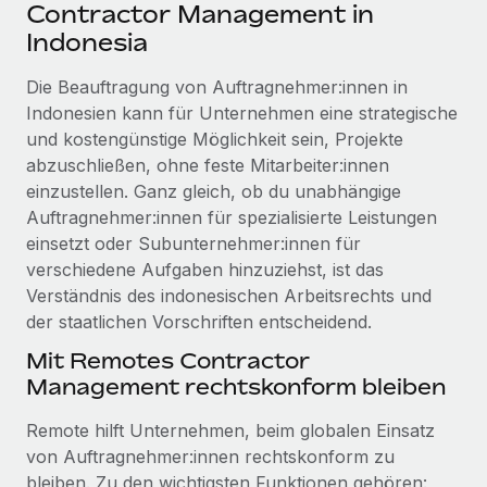
Events
Contractor Management in
Tools
Partner werden
Indonesia
Newsroom
Entdecke die Möglichkeiten einer Partnerschaft
Die Beauftragung von Auftragnehmer:innen in
DIENSTLEISTUNGEN
Informationen zu Gehältern und Qualifikationen
Remote Build
Demnächst verfügbar
Indonesien kann für Unternehmen eine strategische
Frag unsere Expert:innen
Beratung zu Integrationen und KI-Automatisierung
und kostengünstige Möglichkeit sein, Projekte
Insights Center
Hilfe von Expert:innen für globale HR & Compliance
abzuschließen, ohne feste Mitarbeiter:innen
Hol dir Unterstützung
einzustellen. Ganz gleich, ob du unabhängige
Background-Checks
FALLSTUDIEN
Auftragnehmer:innen für spezialisierte Leistungen
Einfacheres Bewerber:innen-Screening
Alle Ressourcen anzeigen
einsetzt oder Subunternehmer:innen für
So hat der KI-Vorreiter Weaviate sein Team mit
verschiedene Aufgaben hinzuziehst, ist das
Remote um 120 % vergrößert
Compliance Watchtower
Verständnis des indonesischen Arbeitsrechts und
Lückenlose Compliance
BLOG
Weaviate auf einen Blick Weaviate entwickelt KI-basierte
der staatlichen Vorschriften entscheidend.
Open-Source-Infrastrukturen. Das...
Globale Payroll
Geräteverwaltung
Mit Remotes Contractor
Globale Bereitstellung und Verfolgung von IT-
Mehr erfahren
EOR und PEO
Management rechtskonform bleiben
Geräten
Contractor Management
Remote hilft Unternehmen, beim globalen Einsatz
Gründung von Niederlassungen
Revolution des Enterprise Contractor
von Auftragnehmer:innen rechtskonform zu
Steuern
Schnelle, rechtssichere Gründung von
Managements – die Erfolgsgeschichte einer
bleiben. Zu den wichtigsten Funktionen gehören: