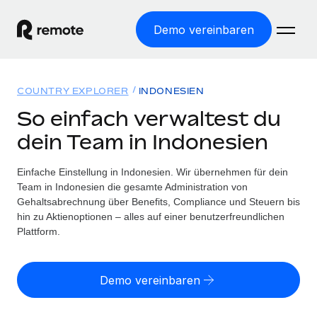
Demo vereinbaren
Startseite
COUNTRY EXPLORER
INDONESIEN
Produkte
So einfach verwaltest du
dein Team in Indonesien
Lösungen
WELTWEITE BESCHÄFTIGUNG
Globale Payroll
Einfache Einstellung in Indonesien. Wir übernehmen für dein
Ressourcen
WELTWEITE ABDECKUNG
Einfache, rechtssicher Payroll
Team in Indonesien die gesamte Administration von
Country Explorer
Gehaltsabrechnung über Benefits, Compliance und Steuern bis
Preise
TOOLS UND RECHNER
Employer of Record
hin zu Aktienoptionen – alles auf einer benutzerfreundlichen
Länderspezifische Unterstützung bei der Einstellung
Weltweites Wachstum ohne Kosten für Niederlassungen
Plattform.
Scheinselbstständigkeitsrisiko berechnen
Explorer für US-Bundesstaaten
Länderspezifische Einschätzung des
Contractor of Record
Einfache Einstellung in allen US-Bundesstaaten
Scheinselbstständigkeitsrisikos
English (United States)
Rechtssichere, weltweite Arbeit mit Freelancer:innen
Demo vereinbaren
Remote im Vergleich
Personalkostenrechner
Contractor Management
English
Vergleiche mit unseren Mitbewerbern
Länderspezifische Berechnung der