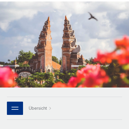
Globales Onboarding und Verwalten von
Gesamtbeschäftigungskosten
Anmelden
Freelancer:innen
Nederlands
WACHSTUMSPHASE
Honorarzahlungen berechnen
PEO
Français
Informationen zu möglichen Währungen und
Startups
Auslagern von komplexen HR-Aufgaben
Abwicklungsfristen für globale Freelancer:innen
Agile HR- und Payroll-Lösungen für wachsende
Deutsch
Unternehmen
INFRASTRUKTUR
LERNEN MIT REMOTE
Mittelstand
Español
Remote Embedded
Maßgeschneiderte HR-Lösungen, um Teams zu
Forschung und Leitfäden
Nahtlose Integration der HR in bestehende Abläufe
vergrößern
Italiano
Fallstudien
Plattform
Enterprise
Português (Portugal)
Integrierte HR-Kernfunktionen für dein Team
HR-Glossar
Globale HR für Konzerne und Großunternehmen
Verknüpfen
Neu
日本語
Checklisten und Vorlagen
Verknüpfung beliebiger KI-Tools mit Remote über unser
PARTNER WERDEN
Bibliothek für Stellenbeschreibungen
한국어
MCP
Übersicht
Strategische Technologiepartner
Webinare
Integrationen
Flexible Einbettung von Global-HR-Funktionen in deine
中文（简体）
Plattform
Prozessoptimierung mit unverzichtbaren Business-