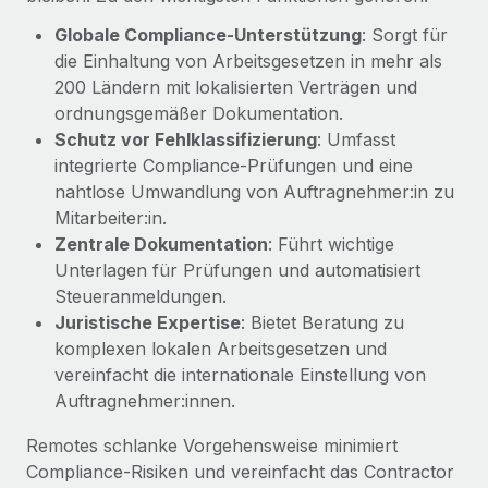
globalen Content-Agentur mit Remote
Niederlassungen
Den Blog erkunden
Globale Compliance-Unterstützung
: Sorgt für
Auf einen Blick Erfahre mehr über die unglaubliche
die Einhaltung von Arbeitsgesetzen in mehr als
Mobilität und Relocation
Transformation einer weltweit erfolgreichen...
200 Ländern mit lokalisierten Verträgen und
Mühelose Relocation von Mitarbeiter:innen
BLOG
ordnungsgemäßer Dokumentation.
Mehr erfahren
Benefits
Schutz vor Fehlklassifizierung
: Umfasst
Neues zu Remote-Produkten: Integration mit
Mühelose Verwaltung von Benefits
integrierte Compliance-Prüfungen und eine
Gusto und Zero und Contractor Management
nahtlose Umwandlung von Auftragnehmer:in zu
Plus
Mitarbeiter:in.
Auch im neuen Jahr wollen wir bei Remote Unternehmen
Zentrale Dokumentation
: Führt wichtige
aller Größen dabei unterstützen, die beste...
Unterlagen für Prüfungen und automatisiert
Steueranmeldungen.
Mehr erfahren
Juristische Expertise
: Bietet Beratung zu
komplexen lokalen Arbeitsgesetzen und
vereinfacht die internationale Einstellung von
Wie Phiture 55 Mitarbeiter:innen in 19 Ländern
mit Remote verwaltet
Auftragnehmer:innen.
Phiture ist der unumstrittene Marktführer im Bereich der
Remotes schlanke Vorgehensweise minimiert
Wachstumsberatung für mobile Apps. Das...
Compliance-Risiken und vereinfacht das Contractor