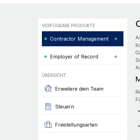
VERFÜGBARE PRODUKTE
A
Contractor Management
ko
G
Employer of Record
S
A
ÜBERSICHT
M
Erweitere dein Team
R
F
Steuern
Freistellungsarten