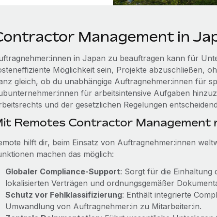
Contractor Management in Ja
uftragnehmer:innen in Japan zu beauftragen kann für Unt
steneffiziente Möglichkeit sein, Projekte abzuschließen, ohn
anz gleich, ob du unabhängige Auftragnehmer:innen für spez
ubunternehmer:innen für arbeitsintensive Aufgaben hinzuzie
rbeitsrechts und der gesetzlichen Regelungen entscheidend
it Remotes Contractor Management r
emote hilft dir, beim Einsatz von Auftragnehmer:innen welt
unktionen machen das möglich:
Globaler Compliance‑Support
: Sorgt für die Einhaltung
lokalisierten Verträgen und ordnungsgemäßer Dokumenta
Schutz vor Fehlklassifizierung
: Enthält integrierte Com
Umwandlung von Auftragnehmer:in zu Mitarbeiter:in.