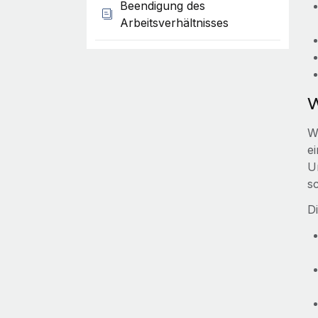
Beendigung des
Arbeitsverhältnisses
W
W
e
Un
s
D