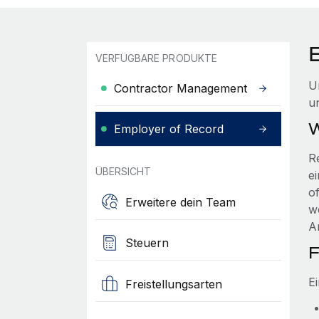
VERFÜGBARE PRODUKTE
U
Contractor Management
u
W
Employer of Record
R
ÜBERSICHT
e
o
Erweitere dein Team
w
A
Steuern
F
E
Freistellungsarten