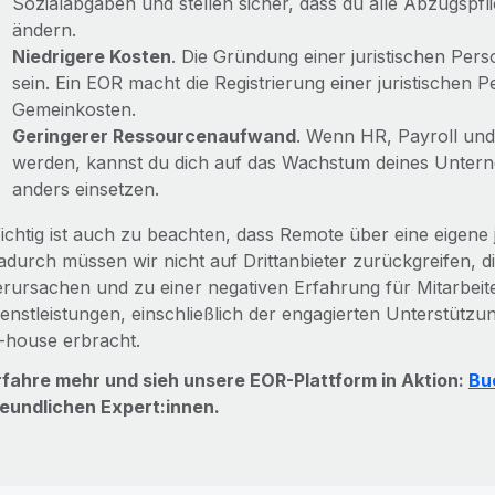
Sozialabgaben und stellen sicher, dass du alle Abzugspfl
ändern.
Niedrigere Kosten
. Die Gründung einer juristischen Per
sein. Ein EOR macht die Registrierung einer juristischen 
Gemeinkosten.
Geringerer Ressourcenaufwand
. Wenn HR, Payroll u
werden, kannst du dich auf das Wachstum deines Unter
anders einsetzen.
ichtig ist auch zu beachten, dass Remote über eine eigene j
adurch müssen wir nicht auf Drittanbieter zurückgreifen, 
erursachen und zu einer negativen Erfahrung für Mitarbeit
ienstleistungen, einschließlich der engagierten Unterstützu
n-house erbracht.
rfahre mehr und sieh unsere EOR-Plattform in Aktion:
Bu
reundlichen Expert:innen.