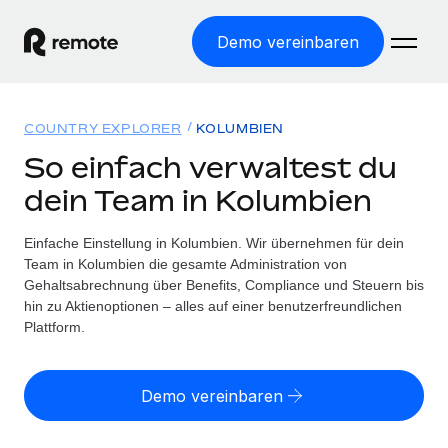
Demo vereinbaren
Startseite
COUNTRY EXPLORER
KOLUMBIEN
Produkte
So einfach verwaltest du
dein Team in Kolumbien
Lösungen
WELTWEITE BESCHÄFTIGUNG
Globale Payroll
Einfache Einstellung in Kolumbien. Wir übernehmen für dein
Ressourcen
WELTWEITE ABDECKUNG
Einfache, rechtssicher Payroll
Team in Kolumbien die gesamte Administration von
Country Explorer
Gehaltsabrechnung über Benefits, Compliance und Steuern bis
Preise
TOOLS UND RECHNER
Employer of Record
hin zu Aktienoptionen – alles auf einer benutzerfreundlichen
Länderspezifische Unterstützung bei der Einstellung
Weltweites Wachstum ohne Kosten für Niederlassungen
Plattform.
Scheinselbstständigkeitsrisiko berechnen
Explorer für US-Bundesstaaten
Länderspezifische Einschätzung des
Contractor of Record
Einfache Einstellung in allen US-Bundesstaaten
Scheinselbstständigkeitsrisikos
English (United States)
Rechtssichere, weltweite Arbeit mit Freelancer:innen
Demo vereinbaren
Remote im Vergleich
Personalkostenrechner
Contractor Management
English
Vergleiche mit unseren Mitbewerbern
Länderspezifische Berechnung der