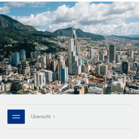
Globales Onboarding und Verwalten von
Gesamtbeschäftigungskosten
Anmelden
Freelancer:innen
Nederlands
WACHSTUMSPHASE
Honorarzahlungen berechnen
PEO
Français
Informationen zu möglichen Währungen und
Startups
Auslagern von komplexen HR-Aufgaben
Abwicklungsfristen für globale Freelancer:innen
Agile HR- und Payroll-Lösungen für wachsende
Deutsch
Unternehmen
INFRASTRUKTUR
LERNEN MIT REMOTE
Mittelstand
Español
Remote Embedded
Maßgeschneiderte HR-Lösungen, um Teams zu
Forschung und Leitfäden
Nahtlose Integration der HR in bestehende Abläufe
vergrößern
Italiano
Fallstudien
Plattform
Enterprise
Português (Portugal)
Integrierte HR-Kernfunktionen für dein Team
HR-Glossar
Globale HR für Konzerne und Großunternehmen
Verknüpfen
Neu
日本語
Checklisten und Vorlagen
Verknüpfung beliebiger KI-Tools mit Remote über unser
PARTNER WERDEN
Bibliothek für Stellenbeschreibungen
한국어
MCP
Übersicht
Strategische Technologiepartner
Webinare
Integrationen
Flexible Einbettung von Global-HR-Funktionen in deine
中文（简体）
Plattform
Prozessoptimierung mit unverzichtbaren Business-