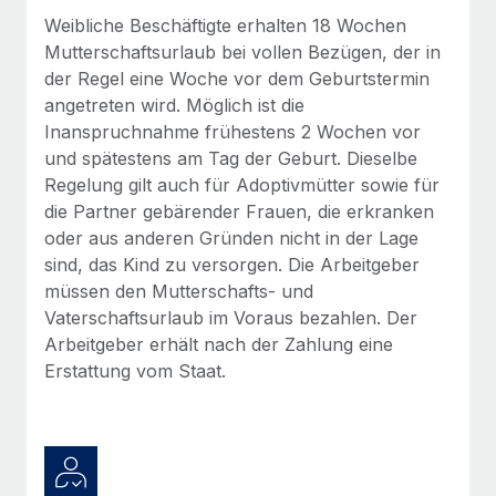
globalen Content-Agentur mit Remote
Niederlassungen
Weibliche Beschäftigte erhalten 18 Wochen
Den Blog erkunden
Auf einen Blick Erfahre mehr über die unglaubliche
Mutterschaftsurlaub bei vollen Bezügen, der in
Mobilität und Relocation
Transformation einer weltweit erfolgreichen...
der Regel eine Woche vor dem Geburtstermin
Mühelose Relocation von Mitarbeiter:innen
angetreten wird. Möglich ist die
BLOG
Mehr erfahren
Inanspruchnahme frühestens 2 Wochen vor
Benefits
Neues zu Remote-Produkten: Integration mit
und spätestens am Tag der Geburt. Dieselbe
Mühelose Verwaltung von Benefits
Gusto und Zero und Contractor Management
Regelung gilt auch für Adoptivmütter sowie für
Plus
die Partner gebärender Frauen, die erkranken
Auch im neuen Jahr wollen wir bei Remote Unternehmen
oder aus anderen Gründen nicht in der Lage
aller Größen dabei unterstützen, die beste...
sind, das Kind zu versorgen. Die Arbeitgeber
müssen den Mutterschafts- und
Mehr erfahren
Vaterschaftsurlaub im Voraus bezahlen. Der
Arbeitgeber erhält nach der Zahlung eine
Erstattung vom Staat.
Wie Phiture 55 Mitarbeiter:innen in 19 Ländern
mit Remote verwaltet
Phiture ist der unumstrittene Marktführer im Bereich der
Wachstumsberatung für mobile Apps. Das...