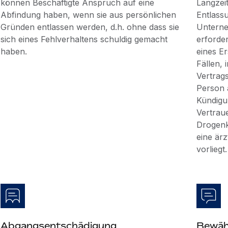
können Beschäftigte Anspruch auf eine
Langzei
Abfindung haben, wenn sie aus persönlichen
Entlass
Gründen entlassen werden, d.h. ohne dass sie
Unterne
sich eines Fehlverhaltens schuldig gemacht
erforde
haben.
eines E
Fällen, 
Vertrag
Person a
Kündigu
Vertrau
Drogenk
eine ärz
vorliegt.
Abgangsentschädigung
Bewäh