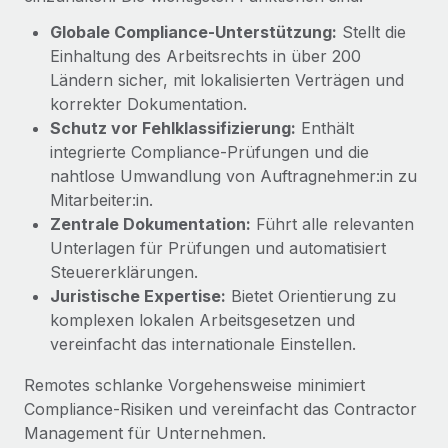
globalen Content-Agentur mit Remote
Niederlassungen
Den Blog erkunden
Globale Compliance-Unterstützung:
Stellt die
Auf einen Blick Erfahre mehr über die unglaubliche
Einhaltung des Arbeitsrechts in über 200
Mobilität und Relocation
Transformation einer weltweit erfolgreichen...
Ländern sicher, mit lokalisierten Verträgen und
Mühelose Relocation von Mitarbeiter:innen
BLOG
korrekter Dokumentation.
Mehr erfahren
Benefits
Schutz vor Fehlklassifizierung:
Enthält
Neues zu Remote-Produkten: Integration mit
Mühelose Verwaltung von Benefits
integrierte Compliance‑Prüfungen und die
Gusto und Zero und Contractor Management
nahtlose Umwandlung von Auftragnehmer:in zu
Plus
Mitarbeiter:in.
Auch im neuen Jahr wollen wir bei Remote Unternehmen
Zentrale Dokumentation:
Führt alle relevanten
aller Größen dabei unterstützen, die beste...
Unterlagen für Prüfungen und automatisiert
Steuererklärungen.
Mehr erfahren
Juristische Expertise:
Bietet Orientierung zu
komplexen lokalen Arbeitsgesetzen und
vereinfacht das internationale Einstellen.
Wie Phiture 55 Mitarbeiter:innen in 19 Ländern
mit Remote verwaltet
Remotes schlanke Vorgehensweise minimiert
Phiture ist der unumstrittene Marktführer im Bereich der
Compliance‑Risiken und vereinfacht das Contractor
Wachstumsberatung für mobile Apps. Das...
Management für Unternehmen.