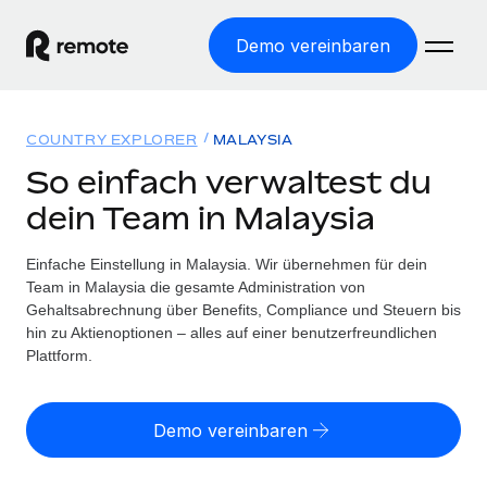
Demo vereinbaren
Startseite
COUNTRY EXPLORER
MALAYSIA
Produkte
So einfach verwaltest du
dein Team in Malaysia
Lösungen
WELTWEITE BESCHÄFTIGUNG
Globale Payroll
Einfache Einstellung in Malaysia. Wir übernehmen für dein
Ressourcen
WELTWEITE ABDECKUNG
Einfache, rechtssicher Payroll
Team in Malaysia die gesamte Administration von
Country Explorer
Gehaltsabrechnung über Benefits, Compliance und Steuern bis
Preise
TOOLS UND RECHNER
Employer of Record
hin zu Aktienoptionen – alles auf einer benutzerfreundlichen
Länderspezifische Unterstützung bei der Einstellung
Weltweites Wachstum ohne Kosten für Niederlassungen
Plattform.
Scheinselbstständigkeitsrisiko berechnen
Explorer für US-Bundesstaaten
Länderspezifische Einschätzung des
Contractor of Record
Einfache Einstellung in allen US-Bundesstaaten
Scheinselbstständigkeitsrisikos
English (United States)
Rechtssichere, weltweite Arbeit mit Freelancer:innen
Demo vereinbaren
Remote im Vergleich
Personalkostenrechner
Contractor Management
English
Vergleiche mit unseren Mitbewerbern
Länderspezifische Berechnung der