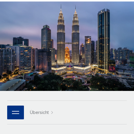
Globales Onboarding und Verwalten von
Gesamtbeschäftigungskosten
Anmelden
Freelancer:innen
Nederlands
WACHSTUMSPHASE
Honorarzahlungen berechnen
PEO
Français
Informationen zu möglichen Währungen und
Startups
Auslagern von komplexen HR-Aufgaben
Abwicklungsfristen für globale Freelancer:innen
Agile HR- und Payroll-Lösungen für wachsende
Deutsch
Unternehmen
INFRASTRUKTUR
LERNEN MIT REMOTE
Mittelstand
Español
Remote Embedded
Maßgeschneiderte HR-Lösungen, um Teams zu
Forschung und Leitfäden
Nahtlose Integration der HR in bestehende Abläufe
vergrößern
Italiano
Fallstudien
Plattform
Enterprise
Português (Portugal)
Integrierte HR-Kernfunktionen für dein Team
HR-Glossar
Globale HR für Konzerne und Großunternehmen
Verknüpfen
Neu
日本語
Checklisten und Vorlagen
Verknüpfung beliebiger KI-Tools mit Remote über unser
PARTNER WERDEN
Bibliothek für Stellenbeschreibungen
한국어
MCP
Übersicht
Strategische Technologiepartner
Webinare
Integrationen
Flexible Einbettung von Global-HR-Funktionen in deine
中文（简体）
Plattform
Prozessoptimierung mit unverzichtbaren Business-