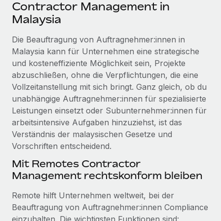
Events
Contractor Management in
Tools
Partner werden
Malaysia
Newsroom
Entdecke die Möglichkeiten einer Partnerschaft
Die Beauftragung von Auftragnehmer:innen in
DIENSTLEISTUNGEN
Informationen zu Gehältern und Qualifikationen
Remote Build
Demnächst verfügbar
Malaysia kann für Unternehmen eine strategische
Frag unsere Expert:innen
Beratung zu Integrationen und KI-Automatisierung
und kosteneffiziente Möglichkeit sein, Projekte
Insights Center
Hilfe von Expert:innen für globale HR & Compliance
abzuschließen, ohne die Verpflichtungen, die eine
Hol dir Unterstützung
Vollzeitanstellung mit sich bringt. Ganz gleich, ob du
Background-Checks
FALLSTUDIEN
unabhängige Auftragnehmer:innen für spezialisierte
Einfacheres Bewerber:innen-Screening
Alle Ressourcen anzeigen
Leistungen einsetzt oder Subunternehmer:innen für
So hat der KI-Vorreiter Weaviate sein Team mit
arbeitsintensive Aufgaben hinzuziehst, ist das
Remote um 120 % vergrößert
Compliance Watchtower
Verständnis der malaysischen Gesetze und
Lückenlose Compliance
BLOG
Weaviate auf einen Blick Weaviate entwickelt KI-basierte
Vorschriften entscheidend.
Open-Source-Infrastrukturen. Das...
Globale Payroll
Geräteverwaltung
Mit Remotes Contractor
Globale Bereitstellung und Verfolgung von IT-
Mehr erfahren
EOR und PEO
Management rechtskonform bleiben
Geräten
Contractor Management
Remote hilft Unternehmen weltweit, bei der
Gründung von Niederlassungen
Revolution des Enterprise Contractor
Beauftragung von Auftragnehmer:innen Compliance
Steuern
Schnelle, rechtssichere Gründung von
Managements – die Erfolgsgeschichte einer
einzuhalten. Die wichtigsten Funktionen sind: