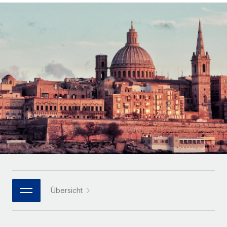
Globales Onboarding und Verwalten von
Gesamtbeschäftigungskosten
Anmelden
Freelancer:innen
Nederlands
WACHSTUMSPHASE
Honorarzahlungen berechnen
PEO
Français
Informationen zu möglichen Währungen und
Startups
Auslagern von komplexen HR-Aufgaben
Abwicklungsfristen für globale Freelancer:innen
Agile HR- und Payroll-Lösungen für wachsende
Deutsch
Unternehmen
INFRASTRUKTUR
LERNEN MIT REMOTE
Mittelstand
Español
Remote Embedded
Maßgeschneiderte HR-Lösungen, um Teams zu
Forschung und Leitfäden
Nahtlose Integration der HR in bestehende Abläufe
vergrößern
Italiano
Fallstudien
Plattform
Enterprise
Português (Portugal)
Integrierte HR-Kernfunktionen für dein Team
HR-Glossar
Globale HR für Konzerne und Großunternehmen
Verknüpfen
Neu
日本語
Checklisten und Vorlagen
Verknüpfung beliebiger KI-Tools mit Remote über unser
PARTNER WERDEN
Bibliothek für Stellenbeschreibungen
한국어
MCP
Übersicht
Strategische Technologiepartner
Webinare
Integrationen
Flexible Einbettung von Global-HR-Funktionen in deine
中文（简体）
Plattform
Prozessoptimierung mit unverzichtbaren Business-