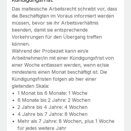
globalen Content-Agentur mit Remote
Niederlassungen
Den Blog erkunden
Das maltesische Arbeitsrecht schreibt vor, dass
Auf einen Blick Erfahre mehr über die unglaubliche
die Beschäftigten im Voraus informiert werden
Mobilität und Relocation
Transformation einer weltweit erfolgreichen...
müssen, bevor sie ihr Arbeitsverhältnis
Mühelose Relocation von Mitarbeiter:innen
BLOG
beenden, damit sie entsprechende
Mehr erfahren
Benefits
Vorkehrungen für den Übergang treffen
Neues zu Remote-Produkten: Integration mit
können.
Mühelose Verwaltung von Benefits
Gusto und Zero und Contractor Management
Während der Probezeit kann ein/e
Plus
Arbeitnehmer/in mit einer Kündigungsfrist von
Auch im neuen Jahr wollen wir bei Remote Unternehmen
einer Woche entlassen werden, wenn er/sie
aller Größen dabei unterstützen, die beste...
mindestens einen Monat beschäftigt ist. Die
Kündigungsfristen folgen ab hier einer
Mehr erfahren
gleitenden Skala:
1 Monat bis 6 Monate: 1 Woche
6 Monate bis 2 Jahre: 2 Wochen
Wie Phiture 55 Mitarbeiter:innen in 19 Ländern
mit Remote verwaltet
2 Jahre bis 4 Jahre: 4 Wochen
4 Jahre bis 7 Jahre: 8 Wochen
Phiture ist der unumstrittene Marktführer im Bereich der
Mehr als 7 Jahre: 8 Wochen, plus 1 Woche
Wachstumsberatung für mobile Apps. Das...
für jedes weitere Jahr