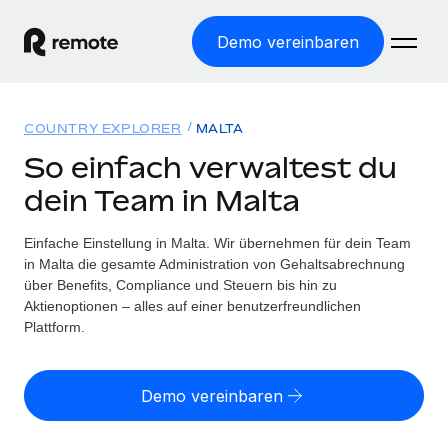
Demo vereinbaren
Startseite
COUNTRY EXPLORER
MALTA
Produkte
So einfach verwaltest du
dein Team in Malta
Lösungen
WELTWEITE BESCHÄFTIGUNG
Globale Payroll
Einfache Einstellung in Malta. Wir übernehmen für dein Team
Ressourcen
WELTWEITE ABDECKUNG
Einfache, rechtssicher Payroll
in Malta die gesamte Administration von Gehaltsabrechnung
Country Explorer
über Benefits, Compliance und Steuern bis hin zu
Preise
TOOLS UND RECHNER
Employer of Record
Aktienoptionen – alles auf einer benutzerfreundlichen
Länderspezifische Unterstützung bei der Einstellung
Weltweites Wachstum ohne Kosten für Niederlassungen
Plattform.
Scheinselbstständigkeitsrisiko berechnen
Explorer für US-Bundesstaaten
Länderspezifische Einschätzung des
Contractor of Record
Einfache Einstellung in allen US-Bundesstaaten
Scheinselbstständigkeitsrisikos
English (United States)
Rechtssichere, weltweite Arbeit mit Freelancer:innen
Demo vereinbaren
Remote im Vergleich
Personalkostenrechner
Contractor Management
English
Vergleiche mit unseren Mitbewerbern
Länderspezifische Berechnung der