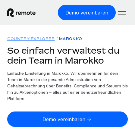
Demo vereinbaren
Startseite
COUNTRY EXPLORER
MAROKKO
Produkte
So einfach verwaltest du
dein Team in Marokko
Lösungen
WELTWEITE BESCHÄFTIGUNG
Globale Payroll
Einfache Einstellung in Marokko. Wir übernehmen für dein
Ressourcen
WELTWEITE ABDECKUNG
Einfache, rechtssicher Payroll
Team in Marokko die gesamte Administration von
Country Explorer
Gehaltsabrechnung über Benefits, Compliance und Steuern bis
Preise
TOOLS UND RECHNER
Employer of Record
hin zu Aktienoptionen – alles auf einer benutzerfreundlichen
Länderspezifische Unterstützung bei der Einstellung
Weltweites Wachstum ohne Kosten für Niederlassungen
Plattform.
Scheinselbstständigkeitsrisiko berechnen
Explorer für US-Bundesstaaten
Länderspezifische Einschätzung des
Contractor of Record
Einfache Einstellung in allen US-Bundesstaaten
Scheinselbstständigkeitsrisikos
English (United States)
Rechtssichere, weltweite Arbeit mit Freelancer:innen
Demo vereinbaren
Remote im Vergleich
Personalkostenrechner
Contractor Management
English
Vergleiche mit unseren Mitbewerbern
Länderspezifische Berechnung der