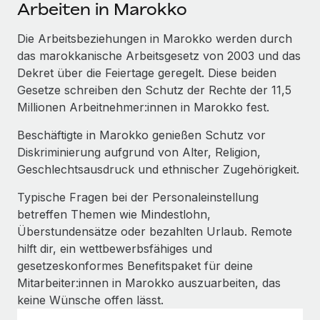
Events
Arbeiten in Marokko
Tools
Partner werden
Newsroom
Die Arbeitsbeziehungen in Marokko werden durch
Entdecke die Möglichkeiten einer Partnerschaft
das marokkanische Arbeitsgesetz von 2003 und das
DIENSTLEISTUNGEN
Informationen zu Gehältern und Qualifikationen
Remote Build
Demnächst verfügbar
Dekret über die Feiertage geregelt. Diese beiden
Frag unsere Expert:innen
Beratung zu Integrationen und KI-Automatisierung
Gesetze schreiben den Schutz der Rechte der 11,5
Insights Center
Hilfe von Expert:innen für globale HR & Compliance
Millionen Arbeitnehmer:innen in Marokko fest.
Hol dir Unterstützung
Background-Checks
FALLSTUDIEN
Beschäftigte in Marokko genießen Schutz vor
Einfacheres Bewerber:innen-Screening
Diskriminierung aufgrund von Alter, Religion,
Alle Ressourcen anzeigen
So hat der KI-Vorreiter Weaviate sein Team mit
Geschlechtsausdruck und ethnischer Zugehörigkeit.
Remote um 120 % vergrößert
Compliance Watchtower
Typische Fragen bei der Personaleinstellung
Lückenlose Compliance
BLOG
Weaviate auf einen Blick Weaviate entwickelt KI-basierte
betreffen Themen wie Mindestlohn,
Open-Source-Infrastrukturen. Das...
Globale Payroll
Geräteverwaltung
Überstundensätze oder bezahlten Urlaub. Remote
Globale Bereitstellung und Verfolgung von IT-
hilft dir, ein wettbewerbsfähiges und
Mehr erfahren
EOR und PEO
Geräten
gesetzeskonformes Benefitspaket für deine
Contractor Management
Mitarbeiter:innen in Marokko auszuarbeiten, das
Gründung von Niederlassungen
Revolution des Enterprise Contractor
keine Wünsche offen lässt.
Steuern
Schnelle, rechtssichere Gründung von
Managements – die Erfolgsgeschichte einer