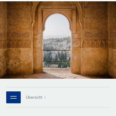
Globales Onboarding und Verwalten von
Gesamtbeschäftigungskosten
Anmelden
Freelancer:innen
Nederlands
WACHSTUMSPHASE
Honorarzahlungen berechnen
PEO
Français
Informationen zu möglichen Währungen und
Startups
Auslagern von komplexen HR-Aufgaben
Abwicklungsfristen für globale Freelancer:innen
Agile HR- und Payroll-Lösungen für wachsende
Deutsch
Unternehmen
INFRASTRUKTUR
LERNEN MIT REMOTE
Mittelstand
Español
Remote Embedded
Maßgeschneiderte HR-Lösungen, um Teams zu
Forschung und Leitfäden
Nahtlose Integration der HR in bestehende Abläufe
vergrößern
Italiano
Fallstudien
Plattform
Enterprise
Português (Portugal)
Integrierte HR-Kernfunktionen für dein Team
HR-Glossar
Globale HR für Konzerne und Großunternehmen
Verknüpfen
Neu
日本語
Checklisten und Vorlagen
Verknüpfung beliebiger KI-Tools mit Remote über unser
PARTNER WERDEN
Bibliothek für Stellenbeschreibungen
한국어
MCP
Übersicht
Strategische Technologiepartner
Webinare
Integrationen
Flexible Einbettung von Global-HR-Funktionen in deine
中文（简体）
Plattform
Prozessoptimierung mit unverzichtbaren Business-