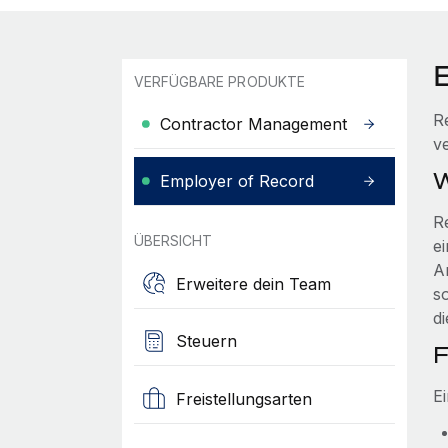
VERFÜGBARE PRODUKTE
R
Contractor Management
v
W
Employer of Record
R
ÜBERSICHT
e
A
Erweitere dein Team
s
d
Steuern
F
E
Freistellungsarten