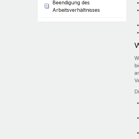
Beendigung des
Arbeitsverhältnisses
W
W
b
a
V
D