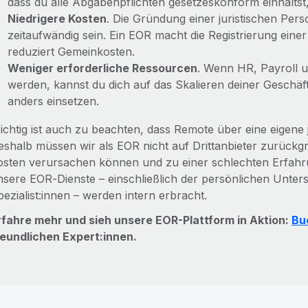
dass du alle Abgabenpflichten gesetzeskonform einhälts
Niedrigere Kosten
. Die Gründung einer juristischen Per
zeitaufwändig sein. Ein EOR macht die Registrierung einer
reduziert Gemeinkosten.
Weniger erforderliche Ressourcen
. Wenn HR, Payroll 
werden, kannst du dich auf das Skalieren deiner Geschä
anders einsetzen.
ichtig ist auch zu beachten, dass Remote über eine eigene 
eshalb müssen wir als EOR nicht auf Drittanbieter zurückg
osten verursachen können und zu einer schlechten Erfahrun
nsere EOR‑Dienste – einschließlich der persönlichen Unter
ezialist:innen – werden intern erbracht.
rfahre mehr und sieh unsere EOR-Plattform in Aktion:
Bu
reundlichen Expert:innen.