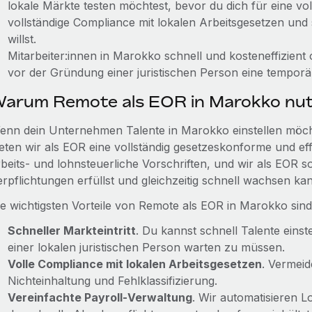
lokale Märkte testen möchtest, bevor du dich für eine vol
vollständige Compliance mit lokalen Arbeitsgesetzen und
willst.
Mitarbeiter:innen in Marokko schnell und kosteneffizien
vor der Gründung einer juristischen Person eine temporär
arum Remote als EOR in Marokko nu
enn dein Unternehmen Talente in Marokko einstellen möchte
ieten wir als EOR eine vollständig gesetzeskonforme und ef
rbeits- und lohnsteuerliche Vorschriften, und wir als EOR s
erpflichtungen erfüllst und gleichzeitig schnell wachsen kan
ie wichtigsten Vorteile von Remote als EOR in Marokko sind
Schneller Markteintritt
. Du kannst schnell Talente eins
einer lokalen juristischen Person warten zu müssen.
Volle Compliance mit lokalen Arbeitsgesetzen
. Vermeid
Nichteinhaltung und Fehlklassifizierung.
Vereinfachte Payroll‑Verwaltung
. Wir automatisieren 