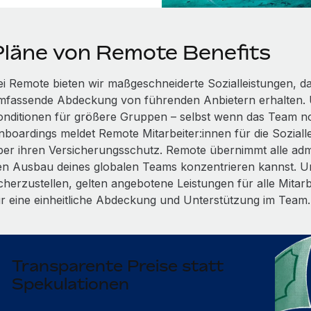
Pläne von Remote Benefits
ei Remote bieten wir maßgeschneiderte Sozialleistungen, dam
mfassende Abdeckung von führenden Anbietern erhalten. 
onditionen für größere Gruppen – selbst wenn das Team n
boardings meldet Remote Mitarbeiter:innen für die Soziallei
ber ihren Versicherungsschutz. Remote übernimmt alle admi
en Ausbau deines globalen Teams konzentrieren kannst. Um
icherzustellen, gelten angebotene Leistungen für alle Mitar
ür eine einheitliche Abdeckung und Unterstützung im Team.
Transparente Preise statt
Spekulationen