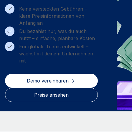
Keine versteckten Gebühren –
klare Preisinformationen von
Anfang an
Du bezahlst nur, was du auch
nutzt – einfache, planbare Kosten
Für globale Teams entwickelt –
wächst mit deinem Unternehmen
mit
Demo vereinbaren
Preise ansehen