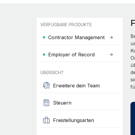
VERFÜGBARE PRODUKTE
B
Contractor Management
u
K
Employer of Record
On
ü
d
ÜBERSICHT
s
Erweitere dein Team
f
Steuern
Freistellungsarten