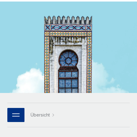
Globales Onboarding und Verwalten von
Gesamtbeschäftigungskosten
Anmelden
Freelancer:innen
Nederlands
WACHSTUMSPHASE
Honorarzahlungen berechnen
PEO
Français
Informationen zu möglichen Währungen und
Startups
Auslagern von komplexen HR-Aufgaben
Abwicklungsfristen für globale Freelancer:innen
Agile HR- und Payroll-Lösungen für wachsende
Deutsch
Unternehmen
INFRASTRUKTUR
LERNEN MIT REMOTE
Mittelstand
Español
Remote Embedded
Maßgeschneiderte HR-Lösungen, um Teams zu
Forschung und Leitfäden
Nahtlose Integration der HR in bestehende Abläufe
vergrößern
Italiano
Fallstudien
Plattform
Enterprise
Português (Portugal)
Integrierte HR-Kernfunktionen für dein Team
HR-Glossar
Globale HR für Konzerne und Großunternehmen
Verknüpfen
Neu
日本語
Checklisten und Vorlagen
Verknüpfung beliebiger KI-Tools mit Remote über unser
PARTNER WERDEN
Bibliothek für Stellenbeschreibungen
한국어
MCP
Übersicht
Strategische Technologiepartner
Webinare
Integrationen
Flexible Einbettung von Global-HR-Funktionen in deine
中文（简体）
Plattform
Prozessoptimierung mit unverzichtbaren Business-