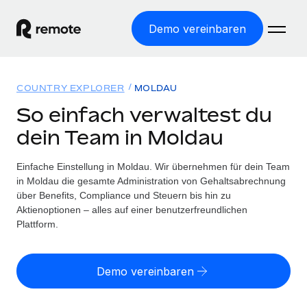
Demo vereinbaren
Startseite
COUNTRY EXPLORER
MOLDAU
Produkte
So einfach verwaltest du
dein Team in Moldau
Lösungen
WELTWEITE BESCHÄFTIGUNG
Globale Payroll
Einfache Einstellung in Moldau. Wir übernehmen für dein Team
Ressourcen
WELTWEITE ABDECKUNG
Einfache, rechtssicher Payroll
in Moldau die gesamte Administration von Gehaltsabrechnung
Country Explorer
über Benefits, Compliance und Steuern bis hin zu
Preise
TOOLS UND RECHNER
Employer of Record
Aktienoptionen – alles auf einer benutzerfreundlichen
Länderspezifische Unterstützung bei der Einstellung
Weltweites Wachstum ohne Kosten für Niederlassungen
Plattform.
Scheinselbstständigkeitsrisiko berechnen
Explorer für US-Bundesstaaten
Länderspezifische Einschätzung des
Contractor of Record
Einfache Einstellung in allen US-Bundesstaaten
Scheinselbstständigkeitsrisikos
English (United States)
Rechtssichere, weltweite Arbeit mit Freelancer:innen
Demo vereinbaren
Remote im Vergleich
Personalkostenrechner
Contractor Management
English
Vergleiche mit unseren Mitbewerbern
Länderspezifische Berechnung der