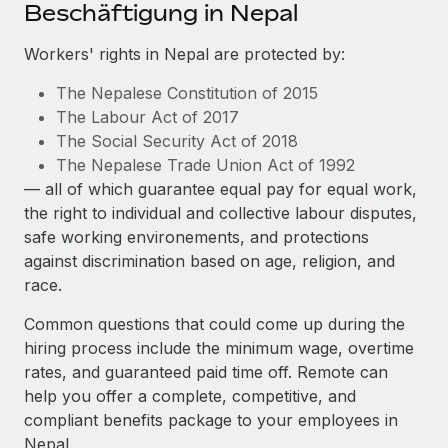
Events
Beschäftigung in Nepal
Tools
Partner werden
Newsroom
Workers' rights in Nepal are protected by:
Entdecke die Möglichkeiten einer Partnerschaft
DIENSTLEISTUNGEN
Informationen zu Gehältern und Qualifikationen
The Nepalese Constitution of 2015
Remote Build
Demnächst verfügbar
The Labour Act of 2017
Frag unsere Expert:innen
Beratung zu Integrationen und KI-Automatisierung
Insights Center
The Social Security Act of 2018
Hilfe von Expert:innen für globale HR & Compliance
The Nepalese Trade Union Act of 1992
Hol dir Unterstützung
Background-Checks
FALLSTUDIEN
— all of which guarantee equal pay for equal work,
Einfacheres Bewerber:innen-Screening
the right to individual and collective labour disputes,
Alle Ressourcen anzeigen
So hat der KI-Vorreiter Weaviate sein Team mit
safe working environements, and protections
Remote um 120 % vergrößert
Compliance Watchtower
against discrimination based on age, religion, and
Lückenlose Compliance
BLOG
race.
Weaviate auf einen Blick Weaviate entwickelt KI-basierte
Open-Source-Infrastrukturen. Das...
Globale Payroll
Geräteverwaltung
Common questions that could come up during the
Globale Bereitstellung und Verfolgung von IT-
hiring process include the minimum wage, overtime
Mehr erfahren
EOR und PEO
Geräten
rates, and guaranteed paid time off. Remote can
Contractor Management
help you offer a complete, competitive, and
Gründung von Niederlassungen
Revolution des Enterprise Contractor
compliant benefits package to your employees in
Steuern
Schnelle, rechtssichere Gründung von
Managements – die Erfolgsgeschichte einer
Nepal.