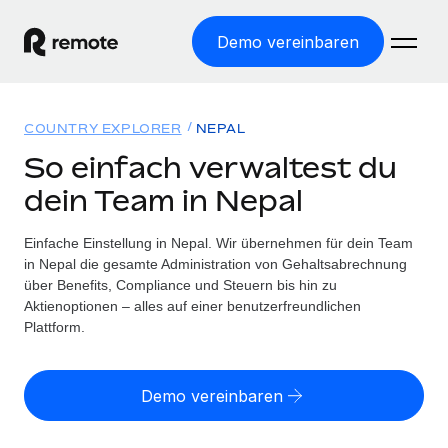
Demo vereinbaren
Startseite
COUNTRY EXPLORER
NEPAL
Produkte
So einfach verwaltest du
dein Team in Nepal
Lösungen
WELTWEITE BESCHÄFTIGUNG
Globale Payroll
Einfache Einstellung in Nepal. Wir übernehmen für dein Team
Ressourcen
WELTWEITE ABDECKUNG
Einfache, rechtssicher Payroll
in Nepal die gesamte Administration von Gehaltsabrechnung
Country Explorer
über Benefits, Compliance und Steuern bis hin zu
Preise
TOOLS UND RECHNER
Employer of Record
Aktienoptionen – alles auf einer benutzerfreundlichen
Länderspezifische Unterstützung bei der Einstellung
Weltweites Wachstum ohne Kosten für Niederlassungen
Plattform.
Scheinselbstständigkeitsrisiko berechnen
Explorer für US-Bundesstaaten
Länderspezifische Einschätzung des
Contractor of Record
Einfache Einstellung in allen US-Bundesstaaten
Scheinselbstständigkeitsrisikos
English (United States)
Rechtssichere, weltweite Arbeit mit Freelancer:innen
Demo vereinbaren
Remote im Vergleich
Personalkostenrechner
Contractor Management
English
Vergleiche mit unseren Mitbewerbern
Länderspezifische Berechnung der