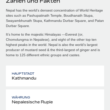
Zahlen und Fakten
Nepal has the world’s densest concentration of World Heritage
sites such as Pashupatinath Temple, Boudhanath Stupa,
Swayambhunath Stupa, Kathmandu Durbar Square, and Patan
Durbar Square.
It’s home to the majestic Himalayas —Everest (or,
Chomolungma in Nepalese), and eight of the other top ten
highest peaks in the world. Nepal is also the world’s largest
producer of mustard seed & the third-largest of ginger and is
home to 125 different ethnic groups and castes.
HAUPTSTADT
Kathmandu
WÄHRUNG
Nepalesische Rupie