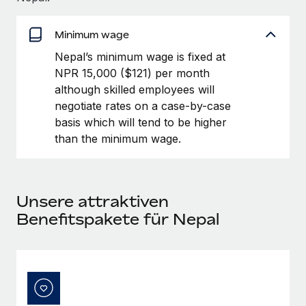
globalen Content-Agentur mit Remote
Niederlassungen
Den Blog erkunden
Auf einen Blick Erfahre mehr über die unglaubliche
Minimum wage
Mobilität und Relocation
Transformation einer weltweit erfolgreichen...
Mühelose Relocation von Mitarbeiter:innen
Nepal’s minimum wage is fixed at
BLOG
Mehr erfahren
NPR 15,000 ($121) per month
Benefits
although skilled employees will
Neues zu Remote-Produkten: Integration mit
Mühelose Verwaltung von Benefits
negotiate rates on a case-by-case
Gusto und Zero und Contractor Management
Plus
basis which will tend to be higher
than the minimum wage.
Auch im neuen Jahr wollen wir bei Remote Unternehmen
aller Größen dabei unterstützen, die beste...
Mehr erfahren
Unsere attraktiven
Benefitspakete für Nepal
Wie Phiture 55 Mitarbeiter:innen in 19 Ländern
mit Remote verwaltet
Phiture ist der unumstrittene Marktführer im Bereich der
Wachstumsberatung für mobile Apps. Das...