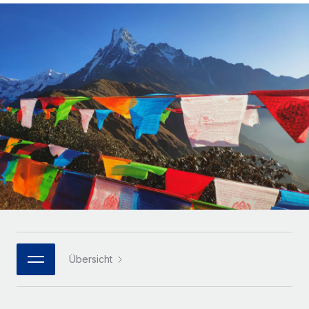
Globales Onboarding und Verwalten von
Gesamtbeschäftigungskosten
Anmelden
Freelancer:innen
Nederlands
WACHSTUMSPHASE
Honorarzahlungen berechnen
PEO
Français
Informationen zu möglichen Währungen und
Startups
Auslagern von komplexen HR-Aufgaben
Abwicklungsfristen für globale Freelancer:innen
Agile HR- und Payroll-Lösungen für wachsende
Deutsch
Unternehmen
INFRASTRUKTUR
LERNEN MIT REMOTE
Mittelstand
Español
Remote Embedded
Maßgeschneiderte HR-Lösungen, um Teams zu
Forschung und Leitfäden
Nahtlose Integration der HR in bestehende Abläufe
vergrößern
Italiano
Fallstudien
Plattform
Enterprise
Português (Portugal)
Integrierte HR-Kernfunktionen für dein Team
HR-Glossar
Globale HR für Konzerne und Großunternehmen
Verknüpfen
Neu
日本語
Checklisten und Vorlagen
Verknüpfung beliebiger KI-Tools mit Remote über unser
PARTNER WERDEN
Bibliothek für Stellenbeschreibungen
한국어
MCP
Übersicht
Strategische Technologiepartner
Webinare
Integrationen
Flexible Einbettung von Global-HR-Funktionen in deine
中文（简体）
Plattform
Prozessoptimierung mit unverzichtbaren Business-