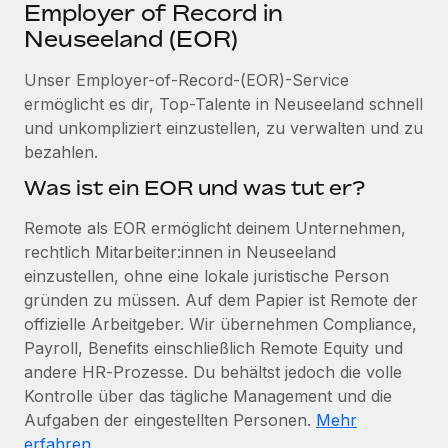
Events
Employer of Record in
Tools
Partner werden
Neuseeland (EOR)
Newsroom
Entdecke die Möglichkeiten einer Partnerschaft
Unser Employer-of-Record-(EOR)-Service
DIENSTLEISTUNGEN
Informationen zu Gehältern und Qualifikationen
Remote Build
Demnächst verfügbar
ermöglicht es dir, Top-Talente in Neuseeland schnell
Frag unsere Expert:innen
Beratung zu Integrationen und KI-Automatisierung
und unkompliziert einzustellen, zu verwalten und zu
Insights Center
Hilfe von Expert:innen für globale HR & Compliance
bezahlen.
Hol dir Unterstützung
Was ist ein EOR und was tut er?
Background-Checks
FALLSTUDIEN
Einfacheres Bewerber:innen-Screening
Alle Ressourcen anzeigen
Remote als EOR ermöglicht deinem Unternehmen,
So hat der KI-Vorreiter Weaviate sein Team mit
rechtlich Mitarbeiter:innen in Neuseeland
Remote um 120 % vergrößert
Compliance Watchtower
einzustellen, ohne eine lokale juristische Person
Lückenlose Compliance
BLOG
Weaviate auf einen Blick Weaviate entwickelt KI-basierte
gründen zu müssen. Auf dem Papier ist Remote der
Open-Source-Infrastrukturen. Das...
Globale Payroll
Geräteverwaltung
offizielle Arbeitgeber. Wir übernehmen Compliance,
Globale Bereitstellung und Verfolgung von IT-
Payroll, Benefits einschließlich Remote Equity und
Mehr erfahren
EOR und PEO
Geräten
andere HR‑Prozesse. Du behältst jedoch die volle
Contractor Management
Kontrolle über das tägliche Management und die
Gründung von Niederlassungen
Revolution des Enterprise Contractor
Aufgaben der eingestellten Personen.
Mehr
Steuern
Schnelle, rechtssichere Gründung von
Managements – die Erfolgsgeschichte einer
erfahren
.