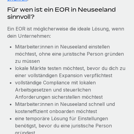
globalen Content-Agentur mit Remote
Niederlassungen
Den Blog erkunden
Für wen ist ein EOR in Neuseeland
Auf einen Blick Erfahre mehr über die unglaubliche
sinnvoll?
Mobilität und Relocation
Transformation einer weltweit erfolgreichen...
Mühelose Relocation von Mitarbeiter:innen
BLOG
Ein EOR ist möglicherweise die ideale Lösung, wenn
Mehr erfahren
dein Unternehmen:
Benefits
Neues zu Remote-Produkten: Integration mit
Mühelose Verwaltung von Benefits
Mitarbeiter:innen in Neuseeland einstellen
Gusto und Zero und Contractor Management
Plus
möchtest, ohne eine juristische Person gründen
zu müssen
Auch im neuen Jahr wollen wir bei Remote Unternehmen
lokale Märkte testen möchtest, bevor du dich zu
aller Größen dabei unterstützen, die beste...
einer vollständigen Expansion verpflichtest
Mehr erfahren
vollständige Compliance mit lokalen
Arbeitsgesetzen und steuerlichen
Anforderungen sicherstellen möchtest
Wie Phiture 55 Mitarbeiter:innen in 19 Ländern
Mitarbeiter:innen in Neuseeland schnell und
mit Remote verwaltet
kosteneffizient onboarden möchtest
eine temporäre Lösung für Einstellungen
Phiture ist der unumstrittene Marktführer im Bereich der
benötigst, bevor du eine juristische Person
Wachstumsberatung für mobile Apps. Das...
gründest