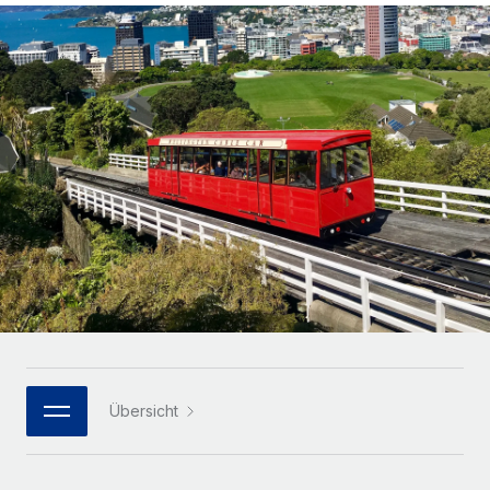
Globales Onboarding und Verwalten von
Gesamtbeschäftigungskosten
Anmelden
Freelancer:innen
Nederlands
WACHSTUMSPHASE
Honorarzahlungen berechnen
PEO
Français
Informationen zu möglichen Währungen und
Startups
Auslagern von komplexen HR-Aufgaben
Abwicklungsfristen für globale Freelancer:innen
Agile HR- und Payroll-Lösungen für wachsende
Deutsch
Unternehmen
INFRASTRUKTUR
LERNEN MIT REMOTE
Mittelstand
Español
Remote Embedded
Maßgeschneiderte HR-Lösungen, um Teams zu
Forschung und Leitfäden
Nahtlose Integration der HR in bestehende Abläufe
vergrößern
Italiano
Fallstudien
Plattform
Enterprise
Português (Portugal)
Integrierte HR-Kernfunktionen für dein Team
HR-Glossar
Globale HR für Konzerne und Großunternehmen
Verknüpfen
Neu
日本語
Checklisten und Vorlagen
Verknüpfung beliebiger KI-Tools mit Remote über unser
PARTNER WERDEN
Bibliothek für Stellenbeschreibungen
한국어
MCP
Übersicht
Strategische Technologiepartner
Webinare
Integrationen
Flexible Einbettung von Global-HR-Funktionen in deine
中文（简体）
Plattform
Prozessoptimierung mit unverzichtbaren Business-