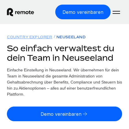
Demo vereinbaren
Startseite
COUNTRY EXPLORER
NEUSEELAND
Produkte
So einfach verwaltest du
dein Team in Neuseeland
Lösungen
WELTWEITE BESCHÄFTIGUNG
Globale Payroll
Einfache Einstellung in Neuseeland. Wir übernehmen für dein
Ressourcen
WELTWEITE ABDECKUNG
Einfache, rechtssicher Payroll
Team in Neuseeland die gesamte Administration von
Country Explorer
Gehaltsabrechnung über Benefits, Compliance und Steuern bis
Preise
TOOLS UND RECHNER
Employer of Record
hin zu Aktienoptionen – alles auf einer benutzerfreundlichen
Länderspezifische Unterstützung bei der Einstellung
Weltweites Wachstum ohne Kosten für Niederlassungen
Plattform.
Scheinselbstständigkeitsrisiko berechnen
Explorer für US-Bundesstaaten
Länderspezifische Einschätzung des
Contractor of Record
Einfache Einstellung in allen US-Bundesstaaten
Scheinselbstständigkeitsrisikos
English (United States)
Rechtssichere, weltweite Arbeit mit Freelancer:innen
Demo vereinbaren
Remote im Vergleich
Personalkostenrechner
Contractor Management
English
Vergleiche mit unseren Mitbewerbern
Länderspezifische Berechnung der