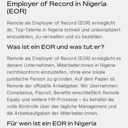
Events
Employer of Record in Nigeria
Tools
Partner werden
(EOR)
Newsroom
Entdecke die Möglichkeiten einer Partnerschaft
Remote als Employer of Record (EOR) ermöglicht
DIENSTLEISTUNGEN
Informationen zu Gehältern und Qualifikationen
Remote Build
Demnächst verfügbar
dir, Top-Talente in Nigeria schnell und unkompliziert
Frag unsere Expert:innen
Beratung zu Integrationen und KI-Automatisierung
einzustellen, zu verwalten und zu bezahlen.
Insights Center
Hilfe von Expert:innen für globale HR & Compliance
Was ist ein EOR und was tut er?
Hol dir Unterstützung
Background-Checks
FALLSTUDIEN
Remote als Employer of Record (EOR) ermöglicht es
Einfacheres Bewerber:innen-Screening
Alle Ressourcen anzeigen
deinem Unternehmen, Mitarbeiter:innen in Nigeria
So hat der KI-Vorreiter Weaviate sein Team mit
rechtskonform einzustellen, ohne eine lokale
Remote um 120 % vergrößert
Compliance Watchtower
juristische Person zu gründen. Auf dem Papier ist
Lückenlose Compliance
BLOG
Weaviate auf einen Blick Weaviate entwickelt KI-basierte
Remote der offizielle Arbeitgeber. Wir übernehmen
Open-Source-Infrastrukturen. Das...
Globale Payroll
Geräteverwaltung
Compliance, Payroll, Benefits einschließlich Remote
Globale Bereitstellung und Verfolgung von IT-
Equity und weitere HR‑Prozesse – du behältst die
Mehr erfahren
EOR und PEO
Geräten
volle Kontrolle über das tägliche Management und
Contractor Management
die Arbeitsaufgaben der Mitarbeiter:innen.
Gründung von Niederlassungen
Revolution des Enterprise Contractor
Für wen ist ein EOR in Nigeria
Steuern
Schnelle, rechtssichere Gründung von
Managements – die Erfolgsgeschichte einer