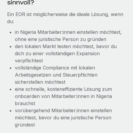
sinnvoll?
globalen Content-Agentur mit Remote
Niederlassungen
Den Blog erkunden
Auf einen Blick Erfahre mehr über die unglaubliche
Ein EOR ist möglicherweise die ideale Lösung, wenn
Mobilität und Relocation
Transformation einer weltweit erfolgreichen...
du:
Mühelose Relocation von Mitarbeiter:innen
BLOG
Mehr erfahren
in Nigeria Mitarbeiter:innen einstellen möchtest,
Benefits
ohne eine juristische Person zu gründen
Neues zu Remote-Produkten: Integration mit
Mühelose Verwaltung von Benefits
den lokalen Markt testen möchtest, bevor du
Gusto und Zero und Contractor Management
Plus
dich zu einer vollständigen Expansion
verpflichtest
Auch im neuen Jahr wollen wir bei Remote Unternehmen
vollständige Compliance mit lokalen
aller Größen dabei unterstützen, die beste...
Arbeitsgesetzen und Steuerpflichten
Mehr erfahren
sicherstellen möchtest
eine schnelle, kosteneffiziente Lösung zum
onboarden von Mitarbeiter:innen in Nigeria
Wie Phiture 55 Mitarbeiter:innen in 19 Ländern
brauchst
mit Remote verwaltet
vorübergehend Mitarbeiter:innen einstellen
möchtest, bevor du eine juristische Person
Phiture ist der unumstrittene Marktführer im Bereich der
gründest
Wachstumsberatung für mobile Apps. Das...