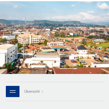
Globales Onboarding und Verwalten von
Gesamtbeschäftigungskosten
Anmelden
Freelancer:innen
Nederlands
WACHSTUMSPHASE
Honorarzahlungen berechnen
PEO
Français
Informationen zu möglichen Währungen und
Startups
Auslagern von komplexen HR-Aufgaben
Abwicklungsfristen für globale Freelancer:innen
Agile HR- und Payroll-Lösungen für wachsende
Deutsch
Unternehmen
INFRASTRUKTUR
LERNEN MIT REMOTE
Mittelstand
Español
Remote Embedded
Maßgeschneiderte HR-Lösungen, um Teams zu
Forschung und Leitfäden
Nahtlose Integration der HR in bestehende Abläufe
vergrößern
Italiano
Fallstudien
Plattform
Enterprise
Português (Portugal)
Integrierte HR-Kernfunktionen für dein Team
HR-Glossar
Globale HR für Konzerne und Großunternehmen
Verknüpfen
Neu
日本語
Checklisten und Vorlagen
Verknüpfung beliebiger KI-Tools mit Remote über unser
PARTNER WERDEN
Bibliothek für Stellenbeschreibungen
한국어
MCP
Übersicht
Strategische Technologiepartner
Webinare
Integrationen
Flexible Einbettung von Global-HR-Funktionen in deine
中文（简体）
Plattform
Prozessoptimierung mit unverzichtbaren Business-