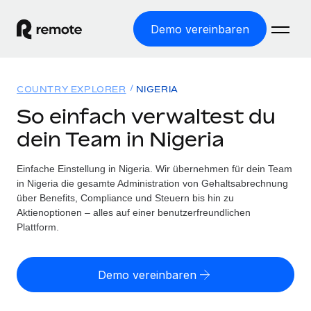
Demo vereinbaren
Startseite
COUNTRY EXPLORER
NIGERIA
Produkte
So einfach verwaltest du
dein Team in Nigeria
Lösungen
WELTWEITE BESCHÄFTIGUNG
Globale Payroll
Einfache Einstellung in Nigeria. Wir übernehmen für dein Team
Ressourcen
WELTWEITE ABDECKUNG
Einfache, rechtssicher Payroll
in Nigeria die gesamte Administration von Gehaltsabrechnung
Country Explorer
über Benefits, Compliance und Steuern bis hin zu
Preise
TOOLS UND RECHNER
Employer of Record
Aktienoptionen – alles auf einer benutzerfreundlichen
Länderspezifische Unterstützung bei der Einstellung
Weltweites Wachstum ohne Kosten für Niederlassungen
Plattform.
Scheinselbstständigkeitsrisiko berechnen
Explorer für US-Bundesstaaten
Länderspezifische Einschätzung des
Contractor of Record
Einfache Einstellung in allen US-Bundesstaaten
Scheinselbstständigkeitsrisikos
English (United States)
Rechtssichere, weltweite Arbeit mit Freelancer:innen
Demo vereinbaren
Remote im Vergleich
Personalkostenrechner
Contractor Management
English
Vergleiche mit unseren Mitbewerbern
Länderspezifische Berechnung der