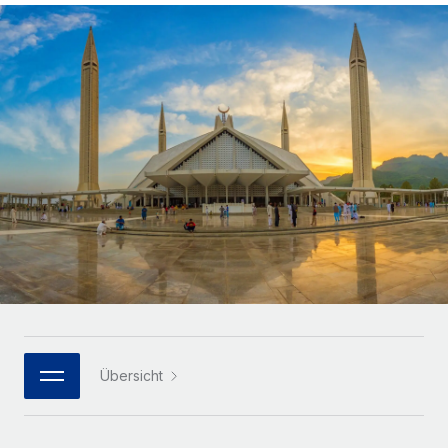
Globales Onboarding und Verwalten von
Gesamtbeschäftigungskosten
Anmelden
Freelancer:innen
Nederlands
WACHSTUMSPHASE
Honorarzahlungen berechnen
PEO
Français
Informationen zu möglichen Währungen und
Startups
Auslagern von komplexen HR-Aufgaben
Abwicklungsfristen für globale Freelancer:innen
Agile HR- und Payroll-Lösungen für wachsende
Deutsch
Unternehmen
INFRASTRUKTUR
LERNEN MIT REMOTE
Mittelstand
Español
Remote Embedded
Maßgeschneiderte HR-Lösungen, um Teams zu
Forschung und Leitfäden
Nahtlose Integration der HR in bestehende Abläufe
vergrößern
Italiano
Fallstudien
Plattform
Enterprise
Português (Portugal)
Integrierte HR-Kernfunktionen für dein Team
HR-Glossar
Globale HR für Konzerne und Großunternehmen
Verknüpfen
Neu
日本語
Checklisten und Vorlagen
Verknüpfung beliebiger KI-Tools mit Remote über unser
PARTNER WERDEN
Bibliothek für Stellenbeschreibungen
한국어
MCP
Übersicht
Strategische Technologiepartner
Webinare
Integrationen
Flexible Einbettung von Global-HR-Funktionen in deine
中文（简体）
Plattform
Prozessoptimierung mit unverzichtbaren Business-