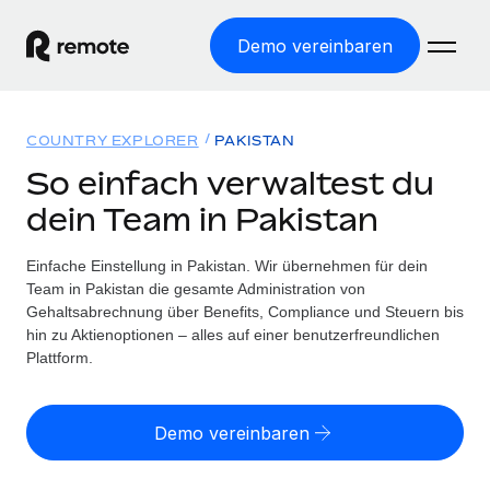
Demo vereinbaren
Startseite
COUNTRY EXPLORER
PAKISTAN
Produkte
So einfach verwaltest du
dein Team in Pakistan
Lösungen
WELTWEITE BESCHÄFTIGUNG
Globale Payroll
Einfache Einstellung in Pakistan. Wir übernehmen für dein
Ressourcen
WELTWEITE ABDECKUNG
Einfache, rechtssicher Payroll
Team in Pakistan die gesamte Administration von
Country Explorer
Gehaltsabrechnung über Benefits, Compliance und Steuern bis
Preise
TOOLS UND RECHNER
Employer of Record
hin zu Aktienoptionen – alles auf einer benutzerfreundlichen
Länderspezifische Unterstützung bei der Einstellung
Weltweites Wachstum ohne Kosten für Niederlassungen
Plattform.
Scheinselbstständigkeitsrisiko berechnen
Explorer für US-Bundesstaaten
Länderspezifische Einschätzung des
Contractor of Record
Einfache Einstellung in allen US-Bundesstaaten
Scheinselbstständigkeitsrisikos
English (United States)
Rechtssichere, weltweite Arbeit mit Freelancer:innen
Demo vereinbaren
Remote im Vergleich
Personalkostenrechner
Contractor Management
English
Vergleiche mit unseren Mitbewerbern
Länderspezifische Berechnung der