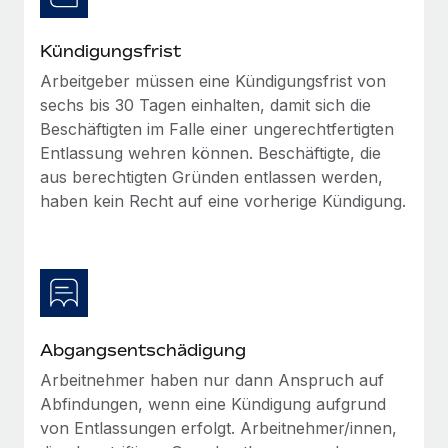
globalen Content-Agentur mit Remote
Niederlassungen
Den Blog erkunden
Auf einen Blick Erfahre mehr über die unglaubliche
Kündigungsfrist
Mobilität und Relocation
Transformation einer weltweit erfolgreichen...
Arbeitgeber müssen eine Kündigungsfrist von
Mühelose Relocation von Mitarbeiter:innen
BLOG
sechs bis 30 Tagen einhalten, damit sich die
Mehr erfahren
Benefits
Beschäftigten im Falle einer ungerechtfertigten
Neues zu Remote-Produkten: Integration mit
Mühelose Verwaltung von Benefits
Entlassung wehren können. Beschäftigte, die
Gusto und Zero und Contractor Management
aus berechtigten Gründen entlassen werden,
Plus
haben kein Recht auf eine vorherige Kündigung.
Auch im neuen Jahr wollen wir bei Remote Unternehmen
aller Größen dabei unterstützen, die beste...
Mehr erfahren
Wie Phiture 55 Mitarbeiter:innen in 19 Ländern
Abgangsentschädigung
mit Remote verwaltet
Arbeitnehmer haben nur dann Anspruch auf
Phiture ist der unumstrittene Marktführer im Bereich der
Abfindungen, wenn eine Kündigung aufgrund
Wachstumsberatung für mobile Apps. Das...
von Entlassungen erfolgt. Arbeitnehmer/innen,