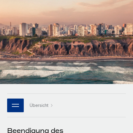
Globales Onboarding und Verwalten von
Gesamtbeschäftigungskosten
Anmelden
Freelancer:innen
Nederlands
WACHSTUMSPHASE
Honorarzahlungen berechnen
PEO
Français
Informationen zu möglichen Währungen und
Startups
Auslagern von komplexen HR-Aufgaben
Abwicklungsfristen für globale Freelancer:innen
Agile HR- und Payroll-Lösungen für wachsende
Deutsch
Unternehmen
INFRASTRUKTUR
LERNEN MIT REMOTE
Mittelstand
Español
Remote Embedded
Maßgeschneiderte HR-Lösungen, um Teams zu
Forschung und Leitfäden
Nahtlose Integration der HR in bestehende Abläufe
vergrößern
Italiano
Fallstudien
Plattform
Enterprise
Português (Portugal)
Integrierte HR-Kernfunktionen für dein Team
HR-Glossar
Globale HR für Konzerne und Großunternehmen
Verknüpfen
Neu
日本語
Checklisten und Vorlagen
Verknüpfung beliebiger KI-Tools mit Remote über unser
Übersicht
PARTNER WERDEN
Bibliothek für Stellenbeschreibungen
한국어
MCP
Strategische Technologiepartner
Webinare
Integrationen
Flexible Einbettung von Global-HR-Funktionen in deine
中文（简体）
Beendigung des
Plattform
Prozessoptimierung mit unverzichtbaren Business-