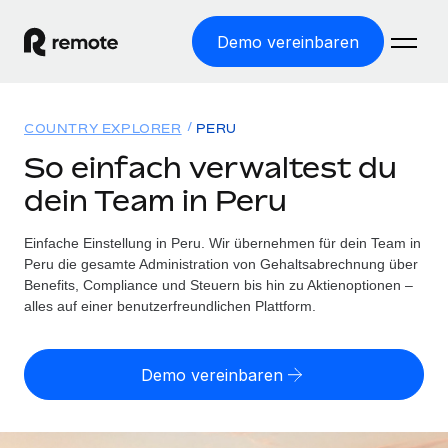
Demo vereinbaren
Startseite
COUNTRY EXPLORER
PERU
Produkte
So einfach verwaltest du
dein Team in Peru
Lösungen
WELTWEITE BESCHÄFTIGUNG
Globale Payroll
Einfache Einstellung in Peru. Wir übernehmen für dein Team in
Ressourcen
WELTWEITE ABDECKUNG
Einfache, rechtssicher Payroll
Peru die gesamte Administration von Gehaltsabrechnung über
Country Explorer
Benefits, Compliance und Steuern bis hin zu Aktienoptionen –
Preise
TOOLS UND RECHNER
Employer of Record
alles auf einer benutzerfreundlichen Plattform.
Länderspezifische Unterstützung bei der Einstellung
Weltweites Wachstum ohne Kosten für Niederlassungen
Scheinselbstständigkeitsrisiko berechnen
Explorer für US-Bundesstaaten
Länderspezifische Einschätzung des
Contractor of Record
Demo vereinbaren
Einfache Einstellung in allen US-Bundesstaaten
Scheinselbstständigkeitsrisikos
English (United States)
Rechtssichere, weltweite Arbeit mit Freelancer:innen
Remote im Vergleich
Personalkostenrechner
Contractor Management
English
Vergleiche mit unseren Mitbewerbern
Länderspezifische Berechnung der