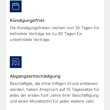
globalen Content-Agentur mit Remote
Niederlassungen
Den Blog erkunden
Auf einen Blick Erfahre mehr über die unglaubliche
Mobilität und Relocation
Transformation einer weltweit erfolgreichen...
Mühelose Relocation von Mitarbeiter:innen
Kündigungsfrist
BLOG
Mehr erfahren
Die Kündigungsfristen reichen von 30 Tagen für
Benefits
befristete Verträge bis zu 60 Tagen für
Neues zu Remote-Produkten: Integration mit
Mühelose Verwaltung von Benefits
Gusto und Zero und Contractor Management
unbefristete Verträge.
Plus
Auch im neuen Jahr wollen wir bei Remote Unternehmen
aller Größen dabei unterstützen, die beste...
Mehr erfahren
Abgangsentschädigung
Beschäftigte, die ohne triftigen Grund entlassen
Wie Phiture 55 Mitarbeiter:innen in 19 Ländern
werden, haben Anspruch auf 15 Tagessätze für
mit Remote verwaltet
jedes der ersten fünf Jahre ihrer Beschäftigung
Phiture ist der unumstrittene Marktführer im Bereich der
und einen Monatslohn für jedes weitere Jahr.
Wachstumsberatung für mobile Apps. Das...