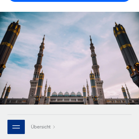
Globales Onboarding und Verwalten von
Gesamtbeschäftigungskosten
Anmelden
Freelancer:innen
Nederlands
WACHSTUMSPHASE
Honorarzahlungen berechnen
PEO
Français
Informationen zu möglichen Währungen und
Startups
Auslagern von komplexen HR-Aufgaben
Abwicklungsfristen für globale Freelancer:innen
Agile HR- und Payroll-Lösungen für wachsende
Deutsch
Unternehmen
INFRASTRUKTUR
LERNEN MIT REMOTE
Mittelstand
Español
Remote Embedded
Maßgeschneiderte HR-Lösungen, um Teams zu
Forschung und Leitfäden
Nahtlose Integration der HR in bestehende Abläufe
vergrößern
Italiano
Fallstudien
Plattform
Enterprise
Português (Portugal)
Integrierte HR-Kernfunktionen für dein Team
HR-Glossar
Globale HR für Konzerne und Großunternehmen
Verknüpfen
Neu
日本語
Checklisten und Vorlagen
Verknüpfung beliebiger KI-Tools mit Remote über unser
PARTNER WERDEN
Bibliothek für Stellenbeschreibungen
한국어
MCP
Strategische Technologiepartner
Übersicht
Webinare
Integrationen
Flexible Einbettung von Global-HR-Funktionen in deine
中文（简体）
Plattform
Prozessoptimierung mit unverzichtbaren Business-