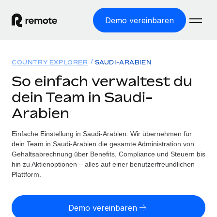
Demo vereinbaren
Startseite
COUNTRY EXPLORER
SAUDI-ARABIEN
Produkte
So einfach verwaltest du
dein Team in Saudi-
Lösungen
WELTWEITE BESCHÄFTIGUNG
Arabien
Globale Payroll
Ressourcen
WELTWEITE ABDECKUNG
Einfache, rechtssicher Payroll
Einfache Einstellung in Saudi-Arabien. Wir übernehmen für
Country Explorer
Preise
dein Team in Saudi-Arabien die gesamte Administration von
TOOLS UND RECHNER
Employer of Record
Länderspezifische Unterstützung bei der Einstellung
Gehaltsabrechnung über Benefits, Compliance und Steuern bis
Weltweites Wachstum ohne Kosten für Niederlassungen
Scheinselbstständigkeitsrisiko berechnen
hin zu Aktienoptionen – alles auf einer benutzerfreundlichen
Explorer für US-Bundesstaaten
Länderspezifische Einschätzung des
Plattform.
Contractor of Record
Einfache Einstellung in allen US-Bundesstaaten
Scheinselbstständigkeitsrisikos
English (United States)
Rechtssichere, weltweite Arbeit mit Freelancer:innen
Remote im Vergleich
Personalkostenrechner
Demo vereinbaren
Contractor Management
English
Vergleiche mit unseren Mitbewerbern
Länderspezifische Berechnung der