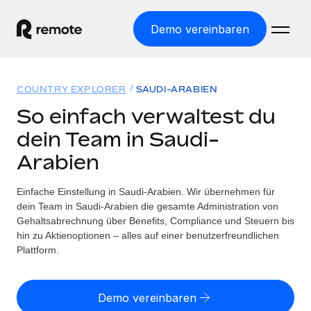
Demo vereinbaren
Startseite
COUNTRY EXPLORER
SAUDI-ARABIEN
Produkte
So einfach verwaltest du
dein Team in Saudi-
Lösungen
WELTWEITE BESCHÄFTIGUNG
Arabien
Globale Payroll
Ressourcen
WELTWEITE ABDECKUNG
Einfache, rechtssicher Payroll
Einfache Einstellung in Saudi-Arabien. Wir übernehmen für
Country Explorer
Preise
dein Team in Saudi-Arabien die gesamte Administration von
TOOLS UND RECHNER
Employer of Record
Länderspezifische Unterstützung bei der Einstellung
Gehaltsabrechnung über Benefits, Compliance und Steuern bis
Weltweites Wachstum ohne Kosten für Niederlassungen
Scheinselbstständigkeitsrisiko berechnen
hin zu Aktienoptionen – alles auf einer benutzerfreundlichen
Explorer für US-Bundesstaaten
Länderspezifische Einschätzung des
Plattform.
Contractor of Record
Einfache Einstellung in allen US-Bundesstaaten
Scheinselbstständigkeitsrisikos
English (United States)
Rechtssichere, weltweite Arbeit mit Freelancer:innen
Remote im Vergleich
Personalkostenrechner
Demo vereinbaren
Contractor Management
English
Vergleiche mit unseren Mitbewerbern
Länderspezifische Berechnung der