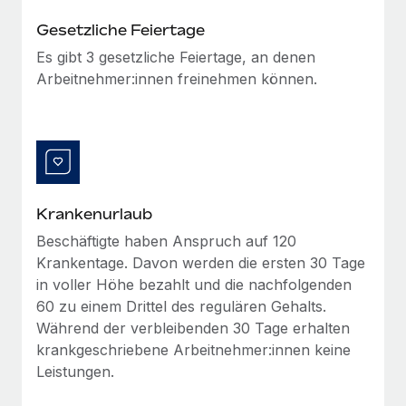
globalen Content-Agentur mit Remote
Niederlassungen
Den Blog erkunden
Gesetzliche Feiertage
Auf einen Blick Erfahre mehr über die unglaubliche
Mobilität und Relocation
Es gibt 3 gesetzliche Feiertage, an denen
Transformation einer weltweit erfolgreichen...
Mühelose Relocation von Mitarbeiter:innen
Arbeitnehmer:innen freinehmen können.
BLOG
Mehr erfahren
Benefits
Neues zu Remote-Produkten: Integration mit
Mühelose Verwaltung von Benefits
Gusto und Zero und Contractor Management
Plus
Auch im neuen Jahr wollen wir bei Remote Unternehmen
Krankenurlaub
aller Größen dabei unterstützen, die beste...
Beschäftigte haben Anspruch auf 120
Mehr erfahren
Krankentage. Davon werden die ersten 30 Tage
in voller Höhe bezahlt und die nachfolgenden
60 zu einem Drittel des regulären Gehalts.
Wie Phiture 55 Mitarbeiter:innen in 19 Ländern
Während der verbleibenden 30 Tage erhalten
mit Remote verwaltet
krankgeschriebene Arbeitnehmer:innen keine
Phiture ist der unumstrittene Marktführer im Bereich der
Leistungen.
Wachstumsberatung für mobile Apps. Das...