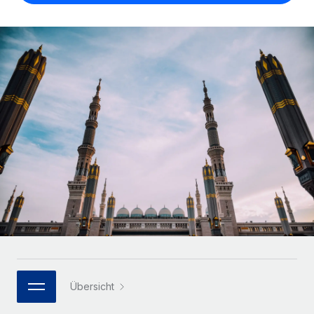
Globales Onboarding und Verwalten von
Gesamtbeschäftigungskosten
Anmelden
Freelancer:innen
Nederlands
WACHSTUMSPHASE
Honorarzahlungen berechnen
PEO
Français
Informationen zu möglichen Währungen und
Startups
Auslagern von komplexen HR-Aufgaben
Abwicklungsfristen für globale Freelancer:innen
Agile HR- und Payroll-Lösungen für wachsende
Deutsch
Unternehmen
INFRASTRUKTUR
LERNEN MIT REMOTE
Mittelstand
Español
Remote Embedded
Maßgeschneiderte HR-Lösungen, um Teams zu
Forschung und Leitfäden
Nahtlose Integration der HR in bestehende Abläufe
vergrößern
Italiano
Fallstudien
Plattform
Enterprise
Português (Portugal)
Integrierte HR-Kernfunktionen für dein Team
HR-Glossar
Globale HR für Konzerne und Großunternehmen
Verknüpfen
Neu
日本語
Checklisten und Vorlagen
Verknüpfung beliebiger KI-Tools mit Remote über unser
PARTNER WERDEN
Bibliothek für Stellenbeschreibungen
한국어
MCP
Strategische Technologiepartner
Übersicht
Webinare
Integrationen
Flexible Einbettung von Global-HR-Funktionen in deine
中文（简体）
Plattform
Prozessoptimierung mit unverzichtbaren Business-