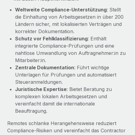
globalen Content-Agentur mit Remote
Niederlassungen
Den Blog erkunden
Weltweite Compliance-Unterstützung
: Stellt
Auf einen Blick Erfahre mehr über die unglaubliche
die Einhaltung von Arbeitsgesetzen in über 200
Mobilität und Relocation
Transformation einer weltweit erfolgreichen...
Ländern sicher, mit lokalisierten Verträgen und
Mühelose Relocation von Mitarbeiter:innen
BLOG
korrekter Dokumentation.
Mehr erfahren
Benefits
Schutz vor Fehlklassifizierung
: Enthält
Neues zu Remote-Produkten: Integration mit
Mühelose Verwaltung von Benefits
integrierte Compliance‑Prüfungen und eine
Gusto und Zero und Contractor Management
nahtlose Umwandlung von Auftragnehmer:in zu
Plus
Mitarbeiter:in.
Auch im neuen Jahr wollen wir bei Remote Unternehmen
Zentrale Dokumentation
: Führt wichtige
aller Größen dabei unterstützen, die beste...
Unterlagen für Prüfungen und automatisiert
Steueranmeldungen.
Mehr erfahren
Juristische Expertise
: Bietet Beratung zu
komplexen lokalen Arbeitsgesetzen und
vereinfacht damit die internationale
Wie Phiture 55 Mitarbeiter:innen in 19 Ländern
mit Remote verwaltet
Beauftragung.
Phiture ist der unumstrittene Marktführer im Bereich der
Remotes schlanke Herangehensweise reduziert
Wachstumsberatung für mobile Apps. Das...
Compliance‑Risiken und vereinfacht das Contractor