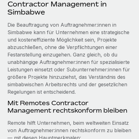
Events
Contractor Management in
Tools
Partner werden
Simbabwe
Newsroom
Entdecke die Möglichkeiten einer Partnerschaft
Die Beauftragung von Auftragnehmer:innen in
DIENSTLEISTUNGEN
Informationen zu Gehältern und Qualifikationen
Remote Build
Demnächst verfügbar
Simbabwe kann für Unternehmen eine strategische
Frag unsere Expert:innen
Beratung zu Integrationen und KI-Automatisierung
und kosteneffiziente Möglichkeit sein, Projekte
Insights Center
Hilfe von Expert:innen für globale HR & Compliance
abzuschließen, ohne die Verpflichtungen einer
Hol dir Unterstützung
Festanstellung einzugehen. Ganz gleich, ob du
Background-Checks
FALLSTUDIEN
unabhängige Auftragnehmer:innen für spezialisierte
Einfacheres Bewerber:innen-Screening
Alle Ressourcen anzeigen
Leistungen einsetzt oder Subunternehmer:innen für
So hat der KI-Vorreiter Weaviate sein Team mit
größere Projekte hinzuziehst, das Verständnis des
Remote um 120 % vergrößert
Compliance Watchtower
simbabwischen Arbeitsrechts und der gesetzlichen
Lückenlose Compliance
BLOG
Weaviate auf einen Blick Weaviate entwickelt KI-basierte
Regelungen ist entscheidend.
Open-Source-Infrastrukturen. Das...
Globale Payroll
Geräteverwaltung
Mit Remotes Contractor
Globale Bereitstellung und Verfolgung von IT-
Mehr erfahren
EOR und PEO
Management rechtskonform bleiben
Geräten
Contractor Management
Remote hilft Unternehmen, beim weltweiten Einsatz
Gründung von Niederlassungen
Revolution des Enterprise Contractor
von Auftragnehmer:innen rechtskonform zu bleiben
Steuern
Schnelle, rechtssichere Gründung von
Managements – die Erfolgsgeschichte einer
— mit diesen Hauptmerkmalen: