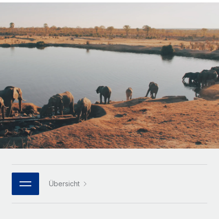
Globales Onboarding und Verwalten von
Gesamtbeschäftigungskosten
Anmelden
Freelancer:innen
Nederlands
WACHSTUMSPHASE
Honorarzahlungen berechnen
PEO
Français
Informationen zu möglichen Währungen und
Startups
Auslagern von komplexen HR-Aufgaben
Abwicklungsfristen für globale Freelancer:innen
Agile HR- und Payroll-Lösungen für wachsende
Deutsch
Unternehmen
INFRASTRUKTUR
LERNEN MIT REMOTE
Mittelstand
Español
Remote Embedded
Maßgeschneiderte HR-Lösungen, um Teams zu
Forschung und Leitfäden
Nahtlose Integration der HR in bestehende Abläufe
vergrößern
Italiano
Fallstudien
Plattform
Enterprise
Português (Portugal)
Integrierte HR-Kernfunktionen für dein Team
HR-Glossar
Globale HR für Konzerne und Großunternehmen
Verknüpfen
Neu
日本語
Checklisten und Vorlagen
Verknüpfung beliebiger KI-Tools mit Remote über unser
PARTNER WERDEN
Bibliothek für Stellenbeschreibungen
한국어
MCP
Übersicht
Strategische Technologiepartner
Webinare
Integrationen
Flexible Einbettung von Global-HR-Funktionen in deine
中文（简体）
Plattform
Prozessoptimierung mit unverzichtbaren Business-