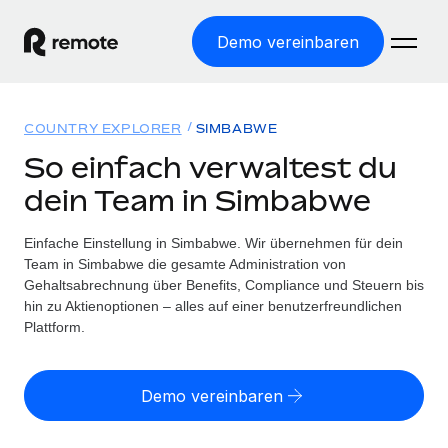
Demo vereinbaren
Startseite
COUNTRY EXPLORER
SIMBABWE
Produkte
So einfach verwaltest du
dein Team in Simbabwe
Lösungen
WELTWEITE BESCHÄFTIGUNG
Globale Payroll
Einfache Einstellung in Simbabwe. Wir übernehmen für dein
Ressourcen
WELTWEITE ABDECKUNG
Einfache, rechtssicher Payroll
Team in Simbabwe die gesamte Administration von
Country Explorer
Gehaltsabrechnung über Benefits, Compliance und Steuern bis
Preise
TOOLS UND RECHNER
Employer of Record
hin zu Aktienoptionen – alles auf einer benutzerfreundlichen
Länderspezifische Unterstützung bei der Einstellung
Weltweites Wachstum ohne Kosten für Niederlassungen
Plattform.
Scheinselbstständigkeitsrisiko berechnen
Explorer für US-Bundesstaaten
Länderspezifische Einschätzung des
Contractor of Record
Einfache Einstellung in allen US-Bundesstaaten
Scheinselbstständigkeitsrisikos
English (United States)
Rechtssichere, weltweite Arbeit mit Freelancer:innen
Demo vereinbaren
Remote im Vergleich
Personalkostenrechner
Contractor Management
English
Vergleiche mit unseren Mitbewerbern
Länderspezifische Berechnung der