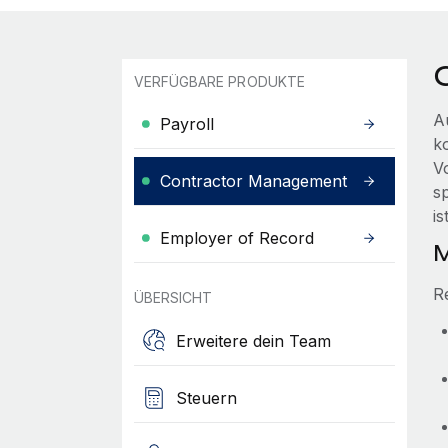
VERFÜGBARE PRODUKTE
A
Payroll
k
V
Contractor Management
s
i
Employer of Record
M
R
ÜBERSICHT
Erweitere dein Team
Steuern