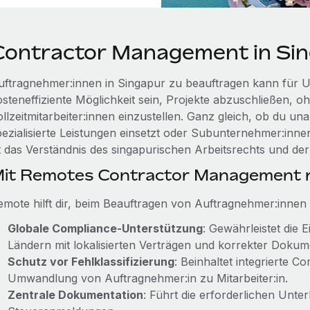
Contractor Management in Si
uftragnehmer:innen in Singapur zu beauftragen kann für U
osteneffiziente Möglichkeit sein, Projekte abzuschließen, o
ollzeitmitarbeiter:innen einzustellen. Ganz gleich, ob du 
pezialisierte Leistungen einsetzt oder Subunternehmer:innen
st das Verständnis des singapurischen Arbeitsrechts und de
it Remotes Contractor Management r
emote hilft dir, beim Beauftragen von Auftragnehmer:innen 
Globale Compliance-Unterstützung
: Gewährleistet die 
Ländern mit lokalisierten Verträgen und korrekter Dokum
Schutz vor Fehlklassifizierung
: Beinhaltet integrierte 
Umwandlung von Auftragnehmer:in zu Mitarbeiter:in.
Zentrale Dokumentation
: Führt die erforderlichen Unte