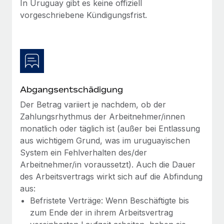
In Uruguay gibt es keine offiziell
globalen Content-Agentur mit Remote
Niederlassungen
Den Blog erkunden
vorgeschriebene Kündigungsfrist.
Auf einen Blick Erfahre mehr über die unglaubliche
Mobilität und Relocation
Transformation einer weltweit erfolgreichen...
Mühelose Relocation von Mitarbeiter:innen
BLOG
Mehr erfahren
Benefits
Neues zu Remote-Produkten: Integration mit
Mühelose Verwaltung von Benefits
Gusto und Zero und Contractor Management
Plus
Abgangsentschädigung
Der Betrag variiert je nachdem, ob der
Auch im neuen Jahr wollen wir bei Remote Unternehmen
Zahlungsrhythmus der Arbeitnehmer/innen
aller Größen dabei unterstützen, die beste...
monatlich oder täglich ist (außer bei Entlassung
Mehr erfahren
aus wichtigem Grund, was im uruguayischen
System ein Fehlverhalten des/der
Arbeitnehmer/in voraussetzt). Auch die Dauer
Wie Phiture 55 Mitarbeiter:innen in 19 Ländern
des Arbeitsvertrags wirkt sich auf die Abfindung
mit Remote verwaltet
aus:
Phiture ist der unumstrittene Marktführer im Bereich der
Befristete Verträge: Wenn Beschäftigte bis
Wachstumsberatung für mobile Apps. Das...
zum Ende der in ihrem Arbeitsvertrag