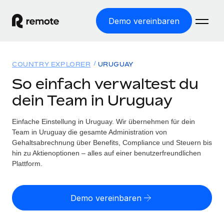
Demo vereinbaren
Startseite
COUNTRY EXPLORER
URUGUAY
Produkte
So einfach verwaltest du
dein Team in Uruguay
Lösungen
WELTWEITE BESCHÄFTIGUNG
Globale Payroll
Einfache Einstellung in Uruguay. Wir übernehmen für dein
Ressourcen
WELTWEITE ABDECKUNG
Einfache, rechtssicher Payroll
Team in Uruguay die gesamte Administration von
Country Explorer
Gehaltsabrechnung über Benefits, Compliance und Steuern bis
Preise
TOOLS UND RECHNER
Employer of Record
hin zu Aktienoptionen – alles auf einer benutzerfreundlichen
Länderspezifische Unterstützung bei der Einstellung
Weltweites Wachstum ohne Kosten für Niederlassungen
Plattform.
Scheinselbstständigkeitsrisiko berechnen
Explorer für US-Bundesstaaten
Länderspezifische Einschätzung des
Contractor of Record
Einfache Einstellung in allen US-Bundesstaaten
Scheinselbstständigkeitsrisikos
English (United States)
Rechtssichere, weltweite Arbeit mit Freelancer:innen
Demo vereinbaren
Remote im Vergleich
Personalkostenrechner
Contractor Management
English
Vergleiche mit unseren Mitbewerbern
Länderspezifische Berechnung der