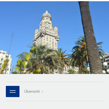
Globales Onboarding und Verwalten von
Gesamtbeschäftigungskosten
Anmelden
Freelancer:innen
Nederlands
WACHSTUMSPHASE
Honorarzahlungen berechnen
PEO
Français
Informationen zu möglichen Währungen und
Startups
Auslagern von komplexen HR-Aufgaben
Abwicklungsfristen für globale Freelancer:innen
Agile HR- und Payroll-Lösungen für wachsende
Deutsch
Unternehmen
INFRASTRUKTUR
LERNEN MIT REMOTE
Mittelstand
Español
Remote Embedded
Maßgeschneiderte HR-Lösungen, um Teams zu
Forschung und Leitfäden
Nahtlose Integration der HR in bestehende Abläufe
vergrößern
Italiano
Fallstudien
Plattform
Enterprise
Português (Portugal)
Integrierte HR-Kernfunktionen für dein Team
HR-Glossar
Globale HR für Konzerne und Großunternehmen
Verknüpfen
Neu
日本語
Checklisten und Vorlagen
Verknüpfung beliebiger KI-Tools mit Remote über unser
PARTNER WERDEN
Bibliothek für Stellenbeschreibungen
한국어
MCP
Übersicht
Strategische Technologiepartner
Webinare
Integrationen
Flexible Einbettung von Global-HR-Funktionen in deine
中文（简体）
Plattform
Prozessoptimierung mit unverzichtbaren Business-