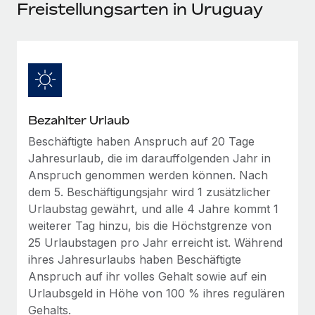
Events
Freistellungsarten in Uruguay
Tools
Partner werden
Newsroom
Entdecke die Möglichkeiten einer Partnerschaft
DIENSTLEISTUNGEN
Informationen zu Gehältern und Qualifikationen
Remote Build
Demnächst verfügbar
Frag unsere Expert:innen
Beratung zu Integrationen und KI-Automatisierung
Insights Center
Hilfe von Expert:innen für globale HR & Compliance
Bezahlter Urlaub
Hol dir Unterstützung
Background-Checks
FALLSTUDIEN
Beschäftigte haben Anspruch auf 20 Tage
Einfacheres Bewerber:innen-Screening
Alle Ressourcen anzeigen
Jahresurlaub, die im darauffolgenden Jahr in
So hat der KI-Vorreiter Weaviate sein Team mit
Anspruch genommen werden können. Nach
Remote um 120 % vergrößert
Compliance Watchtower
dem 5. Beschäftigungsjahr wird 1 zusätzlicher
Lückenlose Compliance
BLOG
Weaviate auf einen Blick Weaviate entwickelt KI-basierte
Urlaubstag gewährt, und alle 4 Jahre kommt 1
Open-Source-Infrastrukturen. Das...
Globale Payroll
weiterer Tag hinzu, bis die Höchstgrenze von
Geräteverwaltung
25 Urlaubstagen pro Jahr erreicht ist. Während
Globale Bereitstellung und Verfolgung von IT-
Mehr erfahren
EOR und PEO
ihres Jahresurlaubs haben Beschäftigte
Geräten
Anspruch auf ihr volles Gehalt sowie auf ein
Contractor Management
Gründung von Niederlassungen
Urlaubsgeld in Höhe von 100 % ihres regulären
Revolution des Enterprise Contractor
Steuern
Schnelle, rechtssichere Gründung von
Managements – die Erfolgsgeschichte einer
Gehalts.