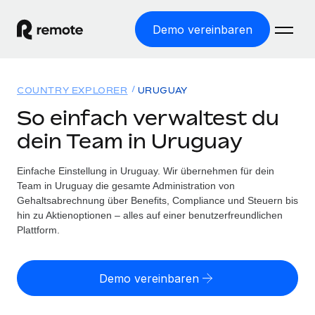
Demo vereinbaren
Startseite
COUNTRY EXPLORER
URUGUAY
Produkte
So einfach verwaltest du
dein Team in Uruguay
Lösungen
WELTWEITE BESCHÄFTIGUNG
Globale Payroll
Einfache Einstellung in Uruguay. Wir übernehmen für dein
Ressourcen
WELTWEITE ABDECKUNG
Einfache, rechtssicher Payroll
Team in Uruguay die gesamte Administration von
Country Explorer
Gehaltsabrechnung über Benefits, Compliance und Steuern bis
Preise
TOOLS UND RECHNER
Employer of Record
hin zu Aktienoptionen – alles auf einer benutzerfreundlichen
Länderspezifische Unterstützung bei der Einstellung
Weltweites Wachstum ohne Kosten für Niederlassungen
Plattform.
Scheinselbstständigkeitsrisiko berechnen
Explorer für US-Bundesstaaten
Länderspezifische Einschätzung des
Contractor of Record
Einfache Einstellung in allen US-Bundesstaaten
Scheinselbstständigkeitsrisikos
English (United States)
Rechtssichere, weltweite Arbeit mit Freelancer:innen
Demo vereinbaren
Remote im Vergleich
Personalkostenrechner
Contractor Management
English
Vergleiche mit unseren Mitbewerbern
Länderspezifische Berechnung der