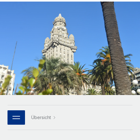
Globales Onboarding und Verwalten von
Gesamtbeschäftigungskosten
Anmelden
Freelancer:innen
Nederlands
WACHSTUMSPHASE
Honorarzahlungen berechnen
PEO
Français
Informationen zu möglichen Währungen und
Startups
Auslagern von komplexen HR-Aufgaben
Abwicklungsfristen für globale Freelancer:innen
Agile HR- und Payroll-Lösungen für wachsende
Deutsch
Unternehmen
INFRASTRUKTUR
LERNEN MIT REMOTE
Mittelstand
Español
Remote Embedded
Maßgeschneiderte HR-Lösungen, um Teams zu
Forschung und Leitfäden
Nahtlose Integration der HR in bestehende Abläufe
vergrößern
Italiano
Fallstudien
Plattform
Enterprise
Português (Portugal)
Integrierte HR-Kernfunktionen für dein Team
HR-Glossar
Globale HR für Konzerne und Großunternehmen
Verknüpfen
Neu
日本語
Checklisten und Vorlagen
Verknüpfung beliebiger KI-Tools mit Remote über unser
PARTNER WERDEN
Bibliothek für Stellenbeschreibungen
한국어
MCP
Übersicht
Strategische Technologiepartner
Webinare
Integrationen
Flexible Einbettung von Global-HR-Funktionen in deine
中文（简体）
Plattform
Prozessoptimierung mit unverzichtbaren Business-