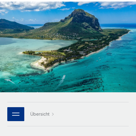
Globales Onboarding und Verwalten von
Gesamtbeschäftigungskosten
Anmelden
Freelancer:innen
Nederlands
WACHSTUMSPHASE
Honorarzahlungen berechnen
PEO
Français
Informationen zu möglichen Währungen und
Startups
Auslagern von komplexen HR-Aufgaben
Abwicklungsfristen für globale Freelancer:innen
Agile HR- und Payroll-Lösungen für wachsende
Deutsch
Unternehmen
INFRASTRUKTUR
LERNEN MIT REMOTE
Mittelstand
Español
Remote Embedded
Maßgeschneiderte HR-Lösungen, um Teams zu
Forschung und Leitfäden
Nahtlose Integration der HR in bestehende Abläufe
vergrößern
Italiano
Fallstudien
Plattform
Enterprise
Português (Portugal)
Integrierte HR-Kernfunktionen für dein Team
HR-Glossar
Globale HR für Konzerne und Großunternehmen
Verknüpfen
Neu
日本語
Checklisten und Vorlagen
Verknüpfung beliebiger KI-Tools mit Remote über unser
PARTNER WERDEN
Bibliothek für Stellenbeschreibungen
한국어
MCP
Übersicht
Strategische Technologiepartner
Webinare
Integrationen
Flexible Einbettung von Global-HR-Funktionen in deine
中文（简体）
Plattform
Prozessoptimierung mit unverzichtbaren Business-