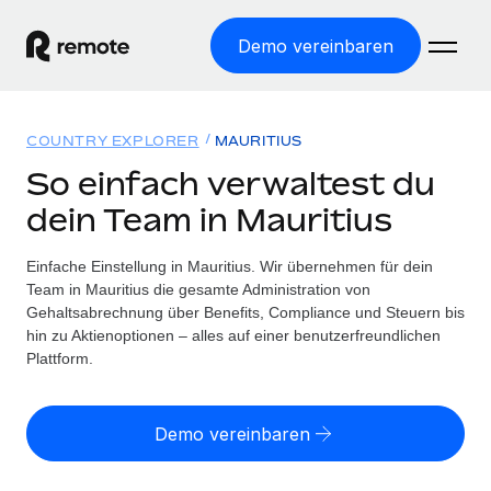
Demo vereinbaren
Startseite
COUNTRY EXPLORER
MAURITIUS
Produkte
So einfach verwaltest du
dein Team in Mauritius
Lösungen
WELTWEITE BESCHÄFTIGUNG
Globale Payroll
Einfache Einstellung in Mauritius. Wir übernehmen für dein
Ressourcen
WELTWEITE ABDECKUNG
Einfache, rechtssicher Payroll
Team in Mauritius die gesamte Administration von
Country Explorer
Gehaltsabrechnung über Benefits, Compliance und Steuern bis
Preise
TOOLS UND RECHNER
Employer of Record
hin zu Aktienoptionen – alles auf einer benutzerfreundlichen
Länderspezifische Unterstützung bei der Einstellung
Weltweites Wachstum ohne Kosten für Niederlassungen
Plattform.
Scheinselbstständigkeitsrisiko berechnen
Explorer für US-Bundesstaaten
Länderspezifische Einschätzung des
Contractor of Record
Einfache Einstellung in allen US-Bundesstaaten
Scheinselbstständigkeitsrisikos
Deutsch
Rechtssichere, weltweite Arbeit mit Freelancer:innen
Demo vereinbaren
Remote im Vergleich
Personalkostenrechner
Contractor Management
English
Vergleiche mit unseren Mitbewerbern
Länderspezifische Berechnung der