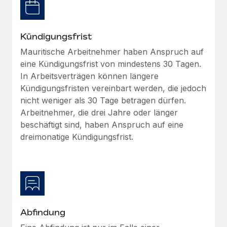
Management und Payroll
Niederlassungen
Den Blog erkunden
Reverse Tech auf einen Blick Das Gesundheits- und
Mobilität und Relocation
Wellness-Startup Reverse Tech hat das globale...
Kündigungsfrist
Mühelose Relocation von Mitarbeiter:innen
BLOG
Mauritische Arbeitnehmer haben Anspruch auf
Mehr erfahren
Benefits
eine Kündigungsfrist von mindestens 30 Tagen.
Neues zu Remote-Produkten: Integration mit
In Arbeitsverträgen können längere
Mühelose Verwaltung von Benefits
Gusto und Zero und Contractor Management
Kündigungsfristen vereinbart werden, die jedoch
Plus
nicht weniger als 30 Tage betragen dürfen.
Auch im neuen Jahr wollen wir bei Remote Unternehmen
Arbeitnehmer, die drei Jahre oder länger
aller Größen dabei unterstützen, die beste...
beschäftigt sind, haben Anspruch auf eine
dreimonatige Kündigungsfrist.
Mehr erfahren
Wie Phiture 55 Mitarbeiter:innen in 19 Ländern
mit Remote verwaltet
Phiture ist der unumstrittene Marktführer im Bereich der
Abfindung
Wachstumsberatung für mobile Apps. Das...