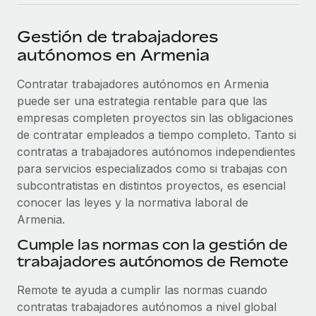
plataforma de forma flexible.
Sala de prensa
Integraciones
Gestión de trabajadores
Asociarse
Optimiza los procesos con herramientas empresariales
Información sobre salarios y talento
autónomos en Armenia
Descubre oportunidades de colaborar con nosotros.
esenciales.
Centro de información
Contratar trabajadores autónomos en Armenia
Remote Build
Próximamente
puede ser una estrategia rentable para que las
Consultoría de integraciones y automatización con IA.
Obtén ayuda
SERVICIOS
empresas completen proyectos sin las obligaciones
Pregunta a un experto
Consulta todos los recursos
de contratar empleados a tiempo completo. Tanto si
CASOS PRÁCTICOS
Obtén ayuda de gente experta en RR. HH. globales
contratas a trabajadores autónomos independientes
y cumplimiento normativo.
para servicios especializados como si trabajas con
BLOG
subcontratistas en distintos proyectos, es esencial
Comprobaciones de antecedentes
conocer las leyes y la normativa laboral de
Nómina global
Simplifica los procesos de cribado de candidatos.
Armenia.
EOR y PEO
Cumple las normas con la gestión de
Cumplimiento normativo
trabajadores autónomos de Remote
Contractor Management
Adelántate a los riesgos de cumplimiento
normativo.
Impuestos
Remote te ayuda a cumplir las normas cuando
contratas trabajadores autónomos a nivel global
Gestión de dispositivos