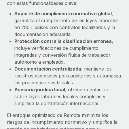
Explora el blog
con estas funcionalidades clave:
Proporciona dispositivos tecnológicos y contrólalos
en todo el mundo.
Soporte de cumplimiento normativo global
,
garantiza el cumplimiento de las leyes laborales
BLOG
Apertura de entidades
en 200+ países con contratos localizados y la
Abre entidades conforme a la legalidad enseguida.
Novedades de producto de Remote:
documentación adecuada.
Integraciones con Gusto y Xero y Contractor
Protección contra la clasificación errónea
,
Movilidad y reubicación
Management Plus
incluye verificaciones de cumplimiento
Reubica a los empleados con facilidad.
La misión de Remote sigue siendo ayudar a empresas de
integradas y conversión fluida de trabajador
todos los tamaños a contratar, gestionar y...
autónomo a empleado.
Prestaciones
Documentación centralizada
, mantiene los
Gestiona las prestaciones de los empleados sin
Más información
registros esenciales para auditorías y automatiza
complicaciones.
las presentaciones fiscales.
Asesoría jurídica local
, ofrece orientación
Pento se convierte en un empleador equitativo
sobre leyes laborales locales complejas y
con Remote
simplifica la contratación internacional.
Gestionar las nóminas internamente es complicado. Tardas
semanas en hacerlo manualmente y, al mes...
El enfoque optimizado de Remote minimiza los
riesgos de incumplimiento normativo y simplifica la
Más información
gestión de trabajadores autónomos para tu