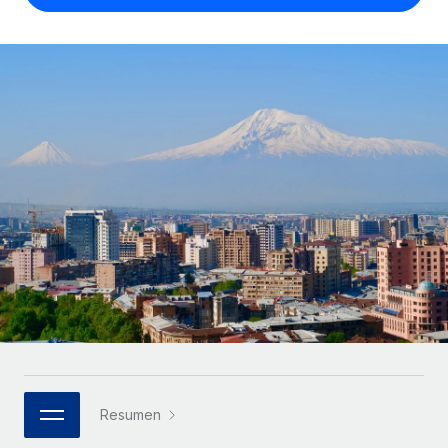
Compáranos con otras empresas.
Iniciar sesión
Contractor Management
Nederlands
Calculadora de pagos a autónomos
Integra y gestiona a autónomos globalmente.
Descubre opciones de divisas y tiempos de pago para
ETAPAS DE CRECIMIENTO
Français
autónomos globales.
PEO
Startups
Externaliza tareas laborales complejas.
Deutsch
Soluciones ágiles de RR. HH. globales y nóminas para
APRENDIZAJE CON REMOTE
empresas en crecimiento.
Español
Guías y recursos
INFRAESTRUCTURA
Mediana empresa
Conexión Remote
Casos prácticos
Amplía tu equipo con soluciones de RR. HH.
Italiano
Integra los RR. HH. en tus flujos de trabajo sin
personalizadas.
Glosario de RR. HH.
complicaciones.
Português (Portugal)
Empresa
Listas de verificación y plantillas
Plataforma
RR. HH. globales para grandes empresas.
日本語
Funciones esenciales de RR. HH. integradas para tu
Biblioteca de descripciones de puestos
equipo.
한국어
ASOCIARSE
Webinarios
Conectar
Nuevo
Socios tecnológicos estratégicos
Resumen
中文（简体）
Conecta cualquier herramienta de IA con Remote
Eventos
Integra la gestión de los RR. HH. globales en tu
mediante nuestro MCP.