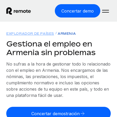
Concertar demo
Inicio
EXPLORADOR DE PAÍSES
ARMENIA
Productos
Gestiona el empleo en
Armenia sin problemas
Soluciones
EMPLEO GLOBAL
Nómina global
No sufras a la hora de gestionar todo lo relacionado
Recursos
COBERTURA MUNDIAL
Gestiona las nóminas de forma sencilla y conforme a la
con el empleo en Armenia. Nos encargamos de las
Explorador de países
legalidad.
nóminas, las prestaciones, los impuestos, el
Precios
HERRAMIENTAS Y CALCULADORAS
Consulta el soporte del empleo global según el país.
cumplimiento normativo e incluso las opciones
Employer of Record
Calculadora del riesgo de clasificación errónea
sobre acciones de tu equipo en este país, y todo en
Explorador estatal de EE. UU.
Expándete en todo el mundo sin gastar en entidades.
Consulta el riesgo de clasificación errónea por país.
una plataforma fácil de usar.
Simplifica la contratación en todos los estados de EE.
Español
Contractor of Record
Calculadora del coste por empleado
UU.
Contrata a autónomos en cualquier parte del mundo
Calcula lo que cuestan los empleados en total en
Concertar demostración
English
Comparador de Remote
cumpliendo la normativa.
cualquier país.