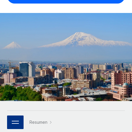
Compáranos con otras empresas.
Iniciar sesión
Contractor Management
Nederlands
Calculadora de pagos a autónomos
Integra y gestiona a autónomos globalmente.
Descubre opciones de divisas y tiempos de pago para
ETAPAS DE CRECIMIENTO
Français
autónomos globales.
PEO
Startups
Externaliza tareas laborales complejas.
Deutsch
Soluciones ágiles de RR. HH. globales y nóminas para
APRENDIZAJE CON REMOTE
empresas en crecimiento.
Español
Guías y recursos
INFRAESTRUCTURA
Mediana empresa
Conexión Remote
Casos prácticos
Amplía tu equipo con soluciones de RR. HH.
Italiano
Integra los RR. HH. en tus flujos de trabajo sin
personalizadas.
Glosario de RR. HH.
complicaciones.
Português (Portugal)
Empresa
Listas de verificación y plantillas
Plataforma
RR. HH. globales para grandes empresas.
日本語
Funciones esenciales de RR. HH. integradas para tu
Biblioteca de descripciones de puestos
equipo.
한국어
ASOCIARSE
Webinarios
Conectar
Nuevo
Socios tecnológicos estratégicos
Resumen
中文（简体）
Conecta cualquier herramienta de IA con Remote
Eventos
Integra la gestión de los RR. HH. globales en tu
mediante nuestro MCP.