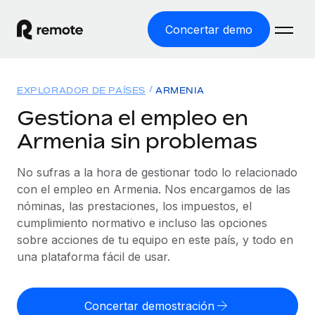
Concertar demo
Inicio
EXPLORADOR DE PAÍSES
ARMENIA
Productos
Gestiona el empleo en
Armenia sin problemas
Soluciones
EMPLEO GLOBAL
Nómina global
No sufras a la hora de gestionar todo lo relacionado
Recursos
COBERTURA MUNDIAL
Gestiona las nóminas de forma sencilla y conforme a la
con el empleo en Armenia. Nos encargamos de las
Explorador de países
legalidad.
nóminas, las prestaciones, los impuestos, el
Precios
HERRAMIENTAS Y CALCULADORAS
Consulta el soporte del empleo global según el país.
cumplimiento normativo e incluso las opciones
Employer of Record
Calculadora del riesgo de clasificación errónea
sobre acciones de tu equipo en este país, y todo en
Explorador estatal de EE. UU.
Expándete en todo el mundo sin gastar en entidades.
Consulta el riesgo de clasificación errónea por país.
una plataforma fácil de usar.
Simplifica la contratación en todos los estados de EE.
Español
Contractor of Record
Calculadora del coste por empleado
UU.
Contrata a autónomos en cualquier parte del mundo
Calcula lo que cuestan los empleados en total en
Concertar demostración
English
Comparador de Remote
cumpliendo la normativa.
cualquier país.