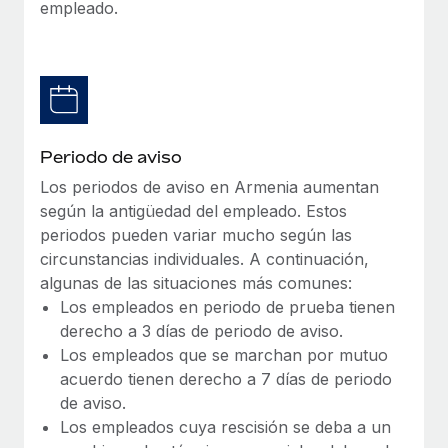
Explora el blog
empleado.
Proporciona dispositivos tecnológicos y contrólalos
en todo el mundo.
BLOG
Apertura de entidades
Abre entidades conforme a la legalidad enseguida.
Novedades de producto de Remote:
Integraciones con Gusto y Xero y Contractor
Movilidad y reubicación
Management Plus
Periodo de aviso
Reubica a los empleados con facilidad.
Los periodos de aviso en Armenia aumentan
La misión de Remote sigue siendo ayudar a empresas de
según la antigüedad del empleado. Estos
todos los tamaños a contratar, gestionar y...
Prestaciones
periodos pueden variar mucho según las
Gestiona las prestaciones de los empleados sin
Más información
circunstancias individuales. A continuación,
complicaciones.
algunas de las situaciones más comunes:
Los empleados en periodo de prueba tienen
Pento se convierte en un empleador equitativo
derecho a 3 días de periodo de aviso.
con Remote
Los empleados que se marchan por mutuo
Gestionar las nóminas internamente es complicado. Tardas
acuerdo tienen derecho a 7 días de periodo
semanas en hacerlo manualmente y, al mes...
de aviso.
Los empleados cuya rescisión se deba a un
Más información