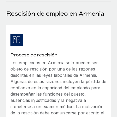
plataforma de forma flexible.
Sala de prensa
Integraciones
Rescisión de empleo en Armenia
Asociarse
Optimiza los procesos con herramientas empresariales
Información sobre salarios y talento
Descubre oportunidades de colaborar con nosotros.
esenciales.
Centro de información
Remote Build
Próximamente
Consultoría de integraciones y automatización con IA.
Obtén ayuda
SERVICIOS
Pregunta a un experto
Consulta todos los recursos
Proceso de rescisión
CASOS PRÁCTICOS
Obtén ayuda de gente experta en RR. HH. globales
y cumplimiento normativo.
Los empleados en Armenia solo pueden ser
BLOG
objeto de rescisión por una de las razones
Comprobaciones de antecedentes
Nómina global
descritas en las leyes laborales de Armenia.
Simplifica los procesos de cribado de candidatos.
Algunas de estas razones incluyen la pérdida de
EOR y PEO
confianza en la capacidad del empleado para
Cumplimiento normativo
desempeñar las funciones del puesto,
Contractor Management
Adelántate a los riesgos de cumplimiento
ausencias injustificadas y la negativa a
normativo.
someterse a un examen médico. La motivación
Impuestos
de la rescisión debe comunicarse por escrito al
Gestión de dispositivos