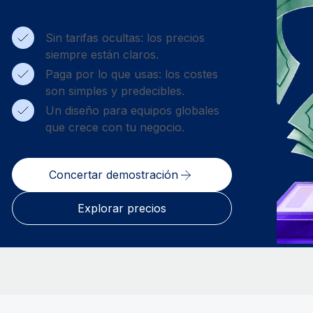
Sin tarifas ocultas: los precios
siempre están claros.
Paga por lo que usas: los costes
son simples y predecibles.
Un diseño para equipos globales
que crece con tu negocio.
Concertar demostración
Explorar precios