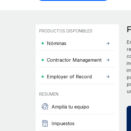
PRODUCTOS DISPONIBLES
E
Nóminas
r
c
Contractor Management
i
i
Employer of Record
p
p
u
RESUMEN
Amplía tu equipo
Impuestos