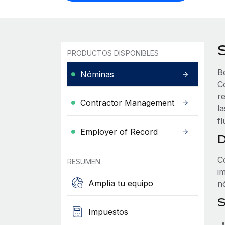
PRODUCTOS DISPONIBLES
B
Nóminas
C
re
Contractor Management
la
fl
Employer of Record
D
C
RESUMEN
i
Amplía tu equipo
n
S
Impuestos