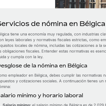
Servicios de nómina en Bélgica
élgica tiene una economía muy regulada, con industrias cla
on leyes laborales y normativas fiscales estrictas, como e
quisitos locales de nómina, incluidas las cotizaciones a la s
s obligaciones fiscales. Entender estas normativas es esenc
uida y cumpla con la ley.
esglose de la nómina en Bélgica
omo empleador en Bélgica, debes cumplir las normativas na
mpuestos y cotizaciones sociales. A continuación tienes u
ómina:
alario mínimo y horario laboral
Salario mínimo:
el salario mínimo de Bélgica es de 2 02