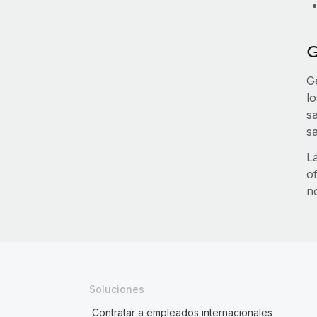
G
Ge
lo
s
s
L
of
n
Soluciones
Contratar a empleados internacionales