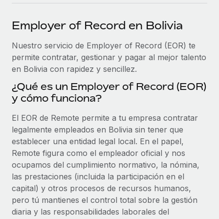
plataforma de forma flexible.
Sala de prensa
Integraciones
Employer of Record en Bolivia
Asociarse
Optimiza los procesos con herramientas empresariales
Información sobre salarios y talento
Descubre oportunidades de colaborar con nosotros.
esenciales.
Nuestro servicio de Employer of Record (EOR) te
Centro de información
permite contratar, gestionar y pagar al mejor talento
Remote Build
Próximamente
en Bolivia con rapidez y sencillez.
Consultoría de integraciones y automatización con IA.
Obtén ayuda
SERVICIOS
¿Qué es un Employer of Record (EOR)
Pregunta a un experto
Consulta todos los recursos
y cómo funciona?
CASOS PRÁCTICOS
Obtén ayuda de gente experta en RR. HH. globales
y cumplimiento normativo.
El EOR de Remote permite a tu empresa contratar
BLOG
legalmente empleados en Bolivia sin tener que
Comprobaciones de antecedentes
Nómina global
establecer una entidad legal local. En el papel,
Simplifica los procesos de cribado de candidatos.
Remote figura como el empleador oficial y nos
EOR y PEO
ocupamos del cumplimiento normativo, la nómina,
Cumplimiento normativo
las prestaciones (incluida la participación en el
Contractor Management
Adelántate a los riesgos de cumplimiento
capital) y otros procesos de recursos humanos,
normativo.
pero tú mantienes el control total sobre la gestión
Impuestos
diaria y las responsabilidades laborales del
Gestión de dispositivos