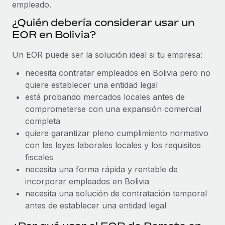
Explora el blog
empleado.
Proporciona dispositivos tecnológicos y contrólalos
¿Quién debería considerar usar un
en todo el mundo.
EOR en Bolivia?
BLOG
Apertura de entidades
Un EOR puede ser la solución ideal si tu empresa:
Abre entidades conforme a la legalidad enseguida.
Novedades de producto de Remote:
Integraciones con Gusto y Xero y Contractor
necesita contratar empleados en Bolivia pero no
Movilidad y reubicación
Management Plus
quiere establecer una entidad legal
Reubica a los empleados con facilidad.
La misión de Remote sigue siendo ayudar a empresas de
está probando mercados locales antes de
todos los tamaños a contratar, gestionar y...
comprometerse con una expansión comercial
Prestaciones
completa
Gestiona las prestaciones de los empleados sin
Más información
quiere garantizar pleno cumplimiento normativo
complicaciones.
con las leyes laborales locales y los requisitos
fiscales
Pento se convierte en un empleador equitativo
necesita una forma rápida y rentable de
con Remote
incorporar empleados en Bolivia
Gestionar las nóminas internamente es complicado. Tardas
necesita una solución de contratación temporal
semanas en hacerlo manualmente y, al mes...
antes de establecer una entidad legal
Más información