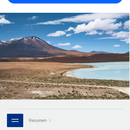
Compáranos con otras empresas.
Iniciar sesión
Contractor Management
Nederlands
Calculadora de pagos a autónomos
Integra y gestiona a autónomos globalmente.
Descubre opciones de divisas y tiempos de pago para
ETAPAS DE CRECIMIENTO
Français
autónomos globales.
PEO
Startups
Externaliza tareas laborales complejas.
Deutsch
Soluciones ágiles de RR. HH. globales y nóminas para
APRENDIZAJE CON REMOTE
empresas en crecimiento.
Español
Guías y recursos
INFRAESTRUCTURA
Mediana empresa
Conexión Remote
Casos prácticos
Amplía tu equipo con soluciones de RR. HH.
Italiano
Integra los RR. HH. en tus flujos de trabajo sin
personalizadas.
Glosario de RR. HH.
complicaciones.
Português (Portugal)
Empresa
Listas de verificación y plantillas
Plataforma
RR. HH. globales para grandes empresas.
日本語
Funciones esenciales de RR. HH. integradas para tu
Biblioteca de descripciones de puestos
equipo.
한국어
ASOCIARSE
Webinarios
Conectar
Nuevo
Socios tecnológicos estratégicos
Resumen
中文（简体）
Conecta cualquier herramienta de IA con Remote
Eventos
Integra la gestión de los RR. HH. globales en tu
mediante nuestro MCP.