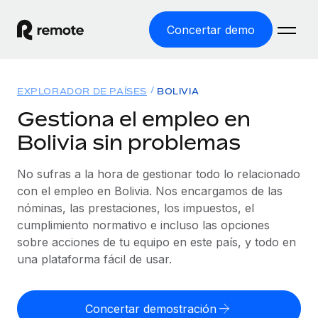
Concertar demo
Inicio
EXPLORADOR DE PAÍSES
BOLIVIA
Productos
Gestiona el empleo en
Bolivia sin problemas
Soluciones
EMPLEO GLOBAL
Nómina global
No sufras a la hora de gestionar todo lo relacionado
Recursos
COBERTURA MUNDIAL
Gestiona las nóminas de forma sencilla y conforme a la
con el empleo en Bolivia. Nos encargamos de las
Explorador de países
legalidad.
nóminas, las prestaciones, los impuestos, el
Precios
HERRAMIENTAS Y CALCULADORAS
Consulta el soporte del empleo global según el país.
cumplimiento normativo e incluso las opciones
Employer of Record
Calculadora del riesgo de clasificación errónea
sobre acciones de tu equipo en este país, y todo en
Explorador estatal de EE. UU.
Expándete en todo el mundo sin gastar en entidades.
Consulta el riesgo de clasificación errónea por país.
una plataforma fácil de usar.
Simplifica la contratación en todos los estados de EE.
Español
Contractor of Record
Calculadora del coste por empleado
UU.
Contrata a autónomos en cualquier parte del mundo
Calcula lo que cuestan los empleados en total en
Concertar demostración
English
Comparador de Remote
cumpliendo la normativa.
cualquier país.