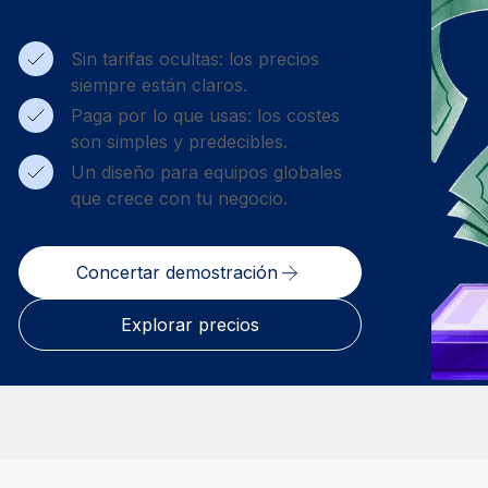
Sin tarifas ocultas: los precios
siempre están claros.
Paga por lo que usas: los costes
son simples y predecibles.
Un diseño para equipos globales
que crece con tu negocio.
Concertar demostración
Explorar precios