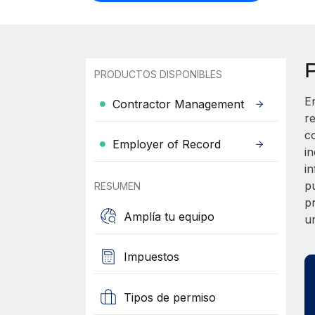
PRODUCTOS DISPONIBLES
E
Contractor Management
r
c
Employer of Record
i
i
p
RESUMEN
p
Amplía tu equipo
u
Impuestos
Tipos de permiso