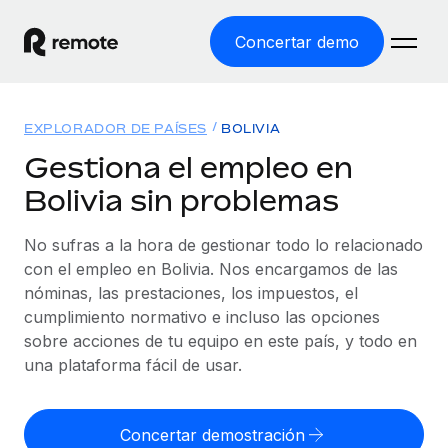
Concertar demo
Inicio
EXPLORADOR DE PAÍSES
BOLIVIA
Productos
Gestiona el empleo en
Bolivia sin problemas
Soluciones
EMPLEO GLOBAL
Nómina global
No sufras a la hora de gestionar todo lo relacionado
Recursos
COBERTURA MUNDIAL
Gestiona las nóminas de forma sencilla y conforme a la
con el empleo en Bolivia. Nos encargamos de las
Explorador de países
legalidad.
nóminas, las prestaciones, los impuestos, el
Precios
HERRAMIENTAS Y CALCULADORAS
Consulta el soporte del empleo global según el país.
cumplimiento normativo e incluso las opciones
Employer of Record
Calculadora del riesgo de clasificación errónea
sobre acciones de tu equipo en este país, y todo en
Explorador estatal de EE. UU.
Expándete en todo el mundo sin gastar en entidades.
Consulta el riesgo de clasificación errónea por país.
una plataforma fácil de usar.
Simplifica la contratación en todos los estados de EE.
Español
Contractor of Record
Calculadora del coste por empleado
UU.
Contrata a autónomos en cualquier parte del mundo
Calcula lo que cuestan los empleados en total en
Concertar demostración
English
Comparador de Remote
cumpliendo la normativa.
cualquier país.