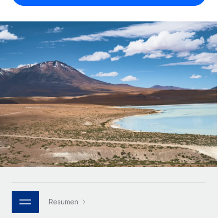
Compáranos con otras empresas.
Iniciar sesión
Contractor Management
Nederlands
Calculadora de pagos a autónomos
Integra y gestiona a autónomos globalmente.
Descubre opciones de divisas y tiempos de pago para
ETAPAS DE CRECIMIENTO
Français
autónomos globales.
PEO
Startups
Externaliza tareas laborales complejas.
Deutsch
Soluciones ágiles de RR. HH. globales y nóminas para
APRENDIZAJE CON REMOTE
empresas en crecimiento.
Español
Guías y recursos
INFRAESTRUCTURA
Mediana empresa
Conexión Remote
Casos prácticos
Amplía tu equipo con soluciones de RR. HH.
Italiano
Integra los RR. HH. en tus flujos de trabajo sin
personalizadas.
Glosario de RR. HH.
complicaciones.
Português (Portugal)
Empresa
Listas de verificación y plantillas
Plataforma
RR. HH. globales para grandes empresas.
日本語
Funciones esenciales de RR. HH. integradas para tu
Biblioteca de descripciones de puestos
equipo.
한국어
ASOCIARSE
Webinarios
Conectar
Nuevo
Socios tecnológicos estratégicos
Resumen
中文（简体）
Conecta cualquier herramienta de IA con Remote
Eventos
Integra la gestión de los RR. HH. globales en tu
mediante nuestro MCP.