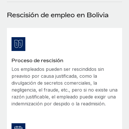
plataforma de forma flexible.
Sala de prensa
Integraciones
Rescisión de empleo en Bolivia
Asociarse
Optimiza los procesos con herramientas empresariales
Información sobre salarios y talento
Descubre oportunidades de colaborar con nosotros.
esenciales.
Centro de información
Remote Build
Próximamente
Consultoría de integraciones y automatización con IA.
Obtén ayuda
SERVICIOS
Pregunta a un experto
Consulta todos los recursos
Proceso de rescisión
CASOS PRÁCTICOS
Obtén ayuda de gente experta en RR. HH. globales
y cumplimiento normativo.
Los empleados pueden ser rescindidos sin
BLOG
preaviso por causa justificada, como la
Comprobaciones de antecedentes
Nómina global
divulgación de secretos comerciales, la
Simplifica los procesos de cribado de candidatos.
negligencia, el fraude, etc., pero si no existe una
EOR y PEO
razón justificable, el empleado puede exigir una
Cumplimiento normativo
indemnización por despido o la readmisión.
Contractor Management
Adelántate a los riesgos de cumplimiento
normativo.
Impuestos
Gestión de dispositivos