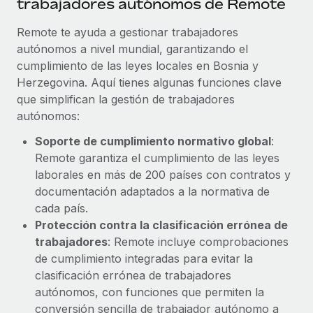
trabajadores autónomos de Remote
Explora el blog
Proporciona dispositivos tecnológicos y contrólalos
en todo el mundo.
Remote te ayuda a gestionar trabajadores
autónomos a nivel mundial, garantizando el
BLOG
Apertura de entidades
cumplimiento de las leyes locales en Bosnia y
Abre entidades conforme a la legalidad enseguida.
Novedades de producto de Remote:
Herzegovina. Aquí tienes algunas funciones clave
Integraciones con Gusto y Xero y Contractor
que simplifican la gestión de trabajadores
Movilidad y reubicación
Management Plus
autónomos:
Reubica a los empleados con facilidad.
La misión de Remote sigue siendo ayudar a empresas de
Soporte de cumplimiento normativo global
:
todos los tamaños a contratar, gestionar y...
Prestaciones
Remote garantiza el cumplimiento de las leyes
Gestiona las prestaciones de los empleados sin
laborales en más de 200 países con contratos y
Más información
complicaciones.
documentación adaptados a la normativa de
cada país.
Pento se convierte en un empleador equitativo
Protección contra la clasificación errónea de
con Remote
trabajadores
: Remote incluye comprobaciones
de cumplimiento integradas para evitar la
Gestionar las nóminas internamente es complicado. Tardas
clasificación errónea de trabajadores
semanas en hacerlo manualmente y, al mes...
autónomos, con funciones que permiten la
Más información
conversión sencilla de trabajador autónomo a