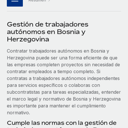
plataforma de forma flexible.
Sala de prensa
Integraciones
Asociarse
Optimiza los procesos con herramientas empresariales
Información sobre salarios y talento
Descubre oportunidades de colaborar con nosotros.
Gestión de trabajadores
esenciales.
Centro de información
autónomos en Bosnia y
Remote Build
Próximamente
Herzegovina
Consultoría de integraciones y automatización con IA.
Obtén ayuda
SERVICIOS
Contratar trabajadores autónomos en Bosnia y
Pregunta a un experto
Consulta todos los recursos
Herzegovina puede ser una forma eficiente de que
CASOS PRÁCTICOS
Obtén ayuda de gente experta en RR. HH. globales
las empresas completen proyectos sin necesidad de
y cumplimiento normativo.
contratar empleados a tiempo completo. Si
BLOG
contratas a trabajadores autónomos independientes
Comprobaciones de antecedentes
Nómina global
para servicios específicos o colaboras con
Simplifica los procesos de cribado de candidatos.
subcontratistas para tareas especializadas, entender
EOR y PEO
el marco legal y normativo de Bosnia y Herzegovina
Cumplimiento normativo
Contractor Management
es importante para mantener el cumplimiento
Adelántate a los riesgos de cumplimiento
normativo.
normativo.
Impuestos
Cumple las normas con la gestión de
Gestión de dispositivos