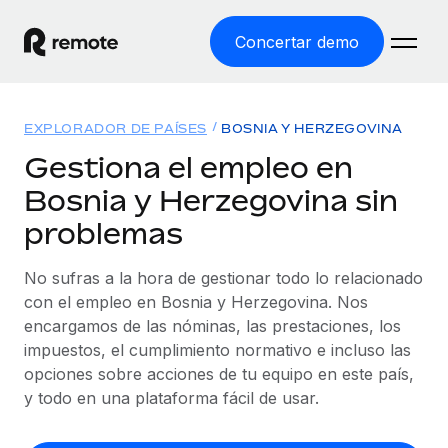
Concertar demo
Inicio
EXPLORADOR DE PAÍSES
BOSNIA Y HERZEGOVINA
Productos
Gestiona el empleo en
Bosnia y Herzegovina sin
Soluciones
EMPLEO GLOBAL
problemas
Nómina global
Recursos
COBERTURA MUNDIAL
Gestiona las nóminas de forma sencilla y conforme a la
No sufras a la hora de gestionar todo lo relacionado
Explorador de países
legalidad.
Precios
con el empleo en Bosnia y Herzegovina. Nos
HERRAMIENTAS Y CALCULADORAS
Consulta el soporte del empleo global según el país.
encargamos de las nóminas, las prestaciones, los
Employer of Record
Calculadora del riesgo de clasificación errónea
impuestos, el cumplimiento normativo e incluso las
Explorador estatal de EE. UU.
Expándete en todo el mundo sin gastar en entidades.
Consulta el riesgo de clasificación errónea por país.
opciones sobre acciones de tu equipo en este país,
Simplifica la contratación en todos los estados de EE.
Español
Contractor of Record
y todo en una plataforma fácil de usar.
Calculadora del coste por empleado
UU.
Contrata a autónomos en cualquier parte del mundo
Calcula lo que cuestan los empleados en total en
English
Comparador de Remote
cumpliendo la normativa.
cualquier país.