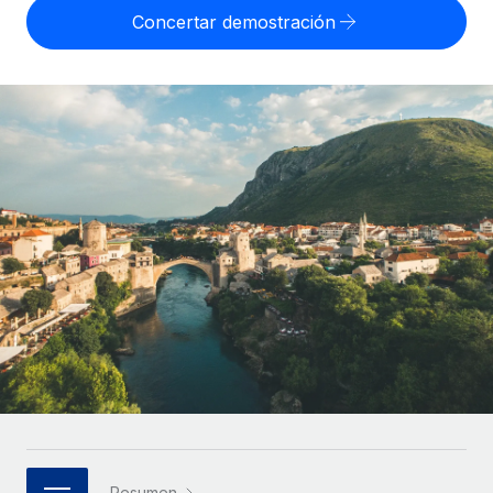
Compáranos con otras empresas.
Concertar demostración
Iniciar sesión
Contractor Management
Nederlands
Calculadora de pagos a autónomos
Integra y gestiona a autónomos globalmente.
Descubre opciones de divisas y tiempos de pago para
ETAPAS DE CRECIMIENTO
Français
autónomos globales.
PEO
Startups
Externaliza tareas laborales complejas.
Deutsch
Soluciones ágiles de RR. HH. globales y nóminas para
APRENDIZAJE CON REMOTE
empresas en crecimiento.
Español
Guías y recursos
INFRAESTRUCTURA
Mediana empresa
Conexión Remote
Casos prácticos
Amplía tu equipo con soluciones de RR. HH.
Italiano
Integra los RR. HH. en tus flujos de trabajo sin
personalizadas.
Glosario de RR. HH.
complicaciones.
Português (Portugal)
Empresa
Listas de verificación y plantillas
Plataforma
RR. HH. globales para grandes empresas.
日本語
Funciones esenciales de RR. HH. integradas para tu
Biblioteca de descripciones de puestos
equipo.
한국어
ASOCIARSE
Webinarios
Conectar
Nuevo
Socios tecnológicos estratégicos
中文（简体）
Conecta cualquier herramienta de IA con Remote
Eventos
Integra la gestión de los RR. HH. globales en tu
mediante nuestro MCP.
Resumen