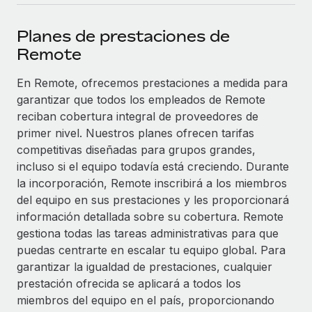
plataforma de forma flexible.
Sala de prensa
Integraciones
Planes de prestaciones de
Asociarse
Optimiza los procesos con herramientas empresariales
Información sobre salarios y talento
Remote
Descubre oportunidades de colaborar con nosotros.
esenciales.
Centro de información
En Remote, ofrecemos prestaciones a medida para
Remote Build
Próximamente
garantizar que todos los empleados de Remote
Consultoría de integraciones y automatización con IA.
Obtén ayuda
SERVICIOS
reciban cobertura integral de proveedores de
Pregunta a un experto
Consulta todos los recursos
primer nivel. Nuestros planes ofrecen tarifas
CASOS PRÁCTICOS
Obtén ayuda de gente experta en RR. HH. globales
competitivas diseñadas para grupos grandes,
y cumplimiento normativo.
incluso si el equipo todavía está creciendo. Durante
BLOG
Colaboración estratégica de Reverse Tech con
la incorporación, Remote inscribirá a los miembros
Remote para gestionar a autónomos y las
Comprobaciones de antecedentes
del equipo en sus prestaciones y les proporcionará
Nómina global
nóminas
Simplifica los procesos de cribado de candidatos.
información detallada sobre su cobertura. Remote
EOR y PEO
Reverse Tech en resumen La startup de salud y bienestar
gestiona todas las tareas administrativas para que
Cumplimiento normativo
Reverse Tech se asoció con Remote para...
puedas centrarte en escalar tu equipo global. Para
Contractor Management
Adelántate a los riesgos de cumplimiento
garantizar la igualdad de prestaciones, cualquier
Más información
normativo.
prestación ofrecida se aplicará a todos los
Impuestos
miembros del equipo en el país, proporcionando
Gestión de dispositivos