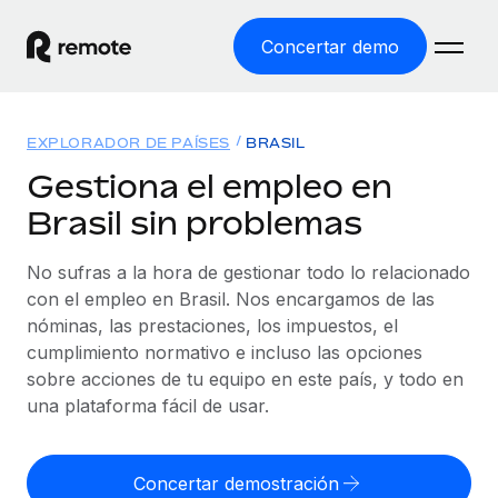
Concertar demo
Inicio
EXPLORADOR DE PAÍSES
BRASIL
Productos
Gestiona el empleo en
Brasil sin problemas
Soluciones
EMPLEO GLOBAL
Nómina global
No sufras a la hora de gestionar todo lo relacionado
Recursos
COBERTURA MUNDIAL
Gestiona las nóminas de forma sencilla y conforme a la
con el empleo en Brasil. Nos encargamos de las
Explorador de países
legalidad.
nóminas, las prestaciones, los impuestos, el
Precios
HERRAMIENTAS Y CALCULADORAS
Consulta el soporte del empleo global según el país.
cumplimiento normativo e incluso las opciones
Employer of Record
Calculadora del riesgo de clasificación errónea
sobre acciones de tu equipo en este país, y todo en
Explorador estatal de EE. UU.
Expándete en todo el mundo sin gastar en entidades.
Consulta el riesgo de clasificación errónea por país.
una plataforma fácil de usar.
Simplifica la contratación en todos los estados de EE.
Español
Contractor of Record
Calculadora del coste por empleado
UU.
Contrata a autónomos en cualquier parte del mundo
Calcula lo que cuestan los empleados en total en
Concertar demostración
English
Comparador de Remote
cumpliendo la normativa.
cualquier país.