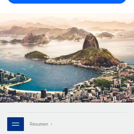
Compáranos con otras empresas.
Iniciar sesión
Contractor Management
Nederlands
Calculadora de pagos a autónomos
Integra y gestiona a autónomos globalmente.
Descubre opciones de divisas y tiempos de pago para
ETAPAS DE CRECIMIENTO
Français
autónomos globales.
PEO
Startups
Externaliza tareas laborales complejas.
Deutsch
Soluciones ágiles de RR. HH. globales y nóminas para
APRENDIZAJE CON REMOTE
empresas en crecimiento.
Español
Guías y recursos
INFRAESTRUCTURA
Mediana empresa
Conexión Remote
Casos prácticos
Amplía tu equipo con soluciones de RR. HH.
Italiano
Integra los RR. HH. en tus flujos de trabajo sin
personalizadas.
Glosario de RR. HH.
complicaciones.
Português (Portugal)
Empresa
Listas de verificación y plantillas
Plataforma
RR. HH. globales para grandes empresas.
日本語
Funciones esenciales de RR. HH. integradas para tu
Biblioteca de descripciones de puestos
equipo.
한국어
ASOCIARSE
Webinarios
Conectar
Nuevo
Socios tecnológicos estratégicos
Resumen
中文（简体）
Conecta cualquier herramienta de IA con Remote
Eventos
Integra la gestión de los RR. HH. globales en tu
mediante nuestro MCP.