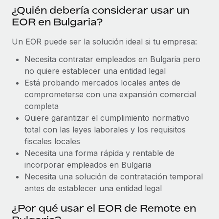
Explora el blog
¿Quién debería considerar usar un
Proporciona dispositivos tecnológicos y contrólalos
EOR en Bulgaria?
en todo el mundo.
BLOG
Un EOR puede ser la solución ideal si tu empresa:
Apertura de entidades
Abre entidades conforme a la legalidad enseguida.
Novedades de producto de Remote:
Necesita contratar empleados en Bulgaria pero
Integraciones con Gusto y Xero y Contractor
no quiere establecer una entidad legal
Movilidad y reubicación
Management Plus
Está probando mercados locales antes de
Reubica a los empleados con facilidad.
La misión de Remote sigue siendo ayudar a empresas de
comprometerse con una expansión comercial
todos los tamaños a contratar, gestionar y...
completa
Prestaciones
Quiere garantizar el cumplimiento normativo
Gestiona las prestaciones de los empleados sin
Más información
total con las leyes laborales y los requisitos
complicaciones.
fiscales locales
Necesita una forma rápida y rentable de
Pento se convierte en un empleador equitativo
incorporar empleados en Bulgaria
con Remote
Necesita una solución de contratación temporal
Gestionar las nóminas internamente es complicado. Tardas
antes de establecer una entidad legal
semanas en hacerlo manualmente y, al mes...
¿Por qué usar el EOR de Remote en
Más información