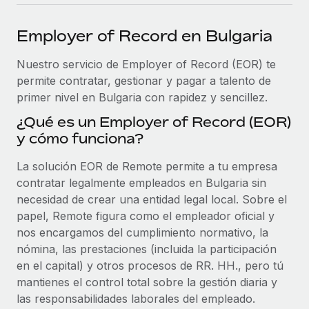
plataforma de forma flexible.
Sala de prensa
Integraciones
Employer of Record en Bulgaria
Asociarse
Optimiza los procesos con herramientas empresariales
Información sobre salarios y talento
Descubre oportunidades de colaborar con nosotros.
esenciales.
Nuestro servicio de Employer of Record (EOR) te
Centro de información
permite contratar, gestionar y pagar a talento de
Remote Build
Próximamente
primer nivel en Bulgaria con rapidez y sencillez.
Consultoría de integraciones y automatización con IA.
Obtén ayuda
SERVICIOS
¿Qué es un Employer of Record (EOR)
Pregunta a un experto
Consulta todos los recursos
y cómo funciona?
CASOS PRÁCTICOS
Obtén ayuda de gente experta en RR. HH. globales
y cumplimiento normativo.
La solución EOR de Remote permite a tu empresa
BLOG
contratar legalmente empleados en Bulgaria sin
Comprobaciones de antecedentes
Nómina global
necesidad de crear una entidad legal local. Sobre el
Simplifica los procesos de cribado de candidatos.
papel, Remote figura como el empleador oficial y
EOR y PEO
nos encargamos del cumplimiento normativo, la
Cumplimiento normativo
nómina, las prestaciones (incluida la participación
Contractor Management
Adelántate a los riesgos de cumplimiento
en el capital) y otros procesos de RR. HH., pero tú
normativo.
mantienes el control total sobre la gestión diaria y
Impuestos
las responsabilidades laborales del empleado.
Gestión de dispositivos