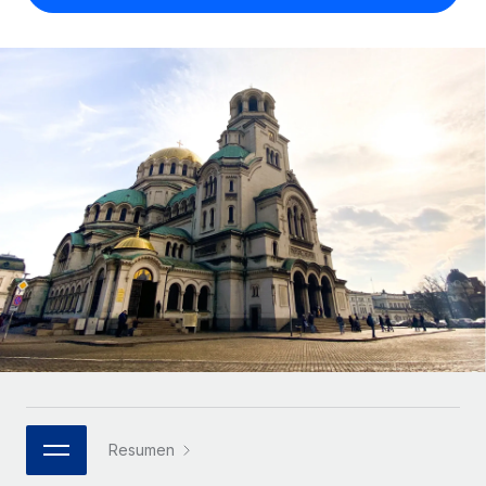
Compáranos con otras empresas.
Iniciar sesión
Contractor Management
Nederlands
Calculadora de pagos a autónomos
Integra y gestiona a autónomos globalmente.
Descubre opciones de divisas y tiempos de pago para
ETAPAS DE CRECIMIENTO
Français
autónomos globales.
PEO
Startups
Externaliza tareas laborales complejas.
Deutsch
Soluciones ágiles de RR. HH. globales y nóminas para
APRENDIZAJE CON REMOTE
empresas en crecimiento.
Español
Guías y recursos
INFRAESTRUCTURA
Mediana empresa
Conexión Remote
Casos prácticos
Amplía tu equipo con soluciones de RR. HH.
Italiano
Integra los RR. HH. en tus flujos de trabajo sin
personalizadas.
Glosario de RR. HH.
complicaciones.
Português (Portugal)
Empresa
Listas de verificación y plantillas
Plataforma
RR. HH. globales para grandes empresas.
日本語
Funciones esenciales de RR. HH. integradas para tu
Biblioteca de descripciones de puestos
equipo.
한국어
ASOCIARSE
Webinarios
Conectar
Nuevo
Socios tecnológicos estratégicos
Resumen
中文（简体）
Conecta cualquier herramienta de IA con Remote
Eventos
Integra la gestión de los RR. HH. globales en tu
mediante nuestro MCP.