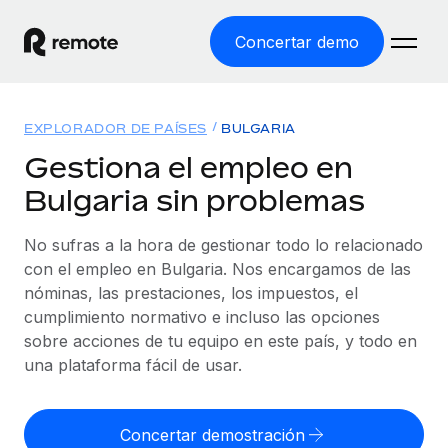
Concertar demo
Inicio
EXPLORADOR DE PAÍSES
BULGARIA
Productos
Gestiona el empleo en
Bulgaria sin problemas
Soluciones
EMPLEO GLOBAL
Nómina global
No sufras a la hora de gestionar todo lo relacionado
Recursos
COBERTURA MUNDIAL
Gestiona las nóminas de forma sencilla y conforme a la
con el empleo en Bulgaria. Nos encargamos de las
Explorador de países
legalidad.
nóminas, las prestaciones, los impuestos, el
Precios
HERRAMIENTAS Y CALCULADORAS
Consulta el soporte del empleo global según el país.
cumplimiento normativo e incluso las opciones
Employer of Record
Calculadora del riesgo de clasificación errónea
sobre acciones de tu equipo en este país, y todo en
Explorador estatal de EE. UU.
Expándete en todo el mundo sin gastar en entidades.
Consulta el riesgo de clasificación errónea por país.
una plataforma fácil de usar.
Simplifica la contratación en todos los estados de EE.
Español
Contractor of Record
Calculadora del coste por empleado
UU.
Contrata a autónomos en cualquier parte del mundo
Calcula lo que cuestan los empleados en total en
Concertar demostración
English
Comparador de Remote
cumpliendo la normativa.
cualquier país.