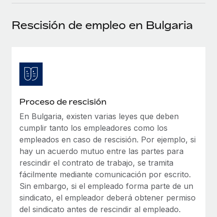
plataforma de forma flexible.
Sala de prensa
Integraciones
Rescisión de empleo en Bulgaria
Asociarse
Optimiza los procesos con herramientas empresariales
Información sobre salarios y talento
Descubre oportunidades de colaborar con nosotros.
esenciales.
Centro de información
Remote Build
Próximamente
Consultoría de integraciones y automatización con IA.
Obtén ayuda
SERVICIOS
Pregunta a un experto
Consulta todos los recursos
Proceso de rescisión
CASOS PRÁCTICOS
Obtén ayuda de gente experta en RR. HH. globales
y cumplimiento normativo.
En Bulgaria, existen varias leyes que deben
BLOG
cumplir tanto los empleadores como los
Comprobaciones de antecedentes
Nómina global
empleados en caso de rescisión. Por ejemplo, si
Simplifica los procesos de cribado de candidatos.
hay un acuerdo mutuo entre las partes para
EOR y PEO
rescindir el contrato de trabajo, se tramita
Cumplimiento normativo
fácilmente mediante comunicación por escrito.
Contractor Management
Adelántate a los riesgos de cumplimiento
Sin embargo, si el empleado forma parte de un
normativo.
sindicato, el empleador deberá obtener permiso
Impuestos
del sindicato antes de rescindir al empleado.
Gestión de dispositivos