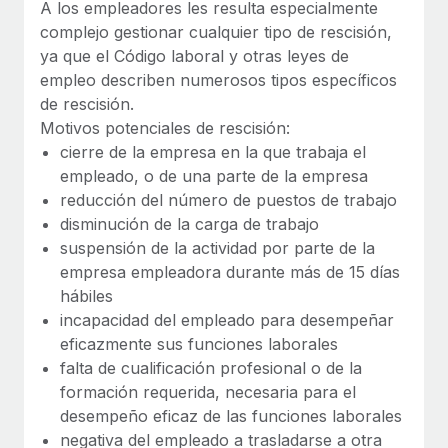
Explora el blog
A los empleadores les resulta especialmente
Proporciona dispositivos tecnológicos y contrólalos
complejo gestionar cualquier tipo de rescisión,
en todo el mundo.
ya que el Código laboral y otras leyes de
BLOG
empleo describen numerosos tipos específicos
Apertura de entidades
de rescisión.
Abre entidades conforme a la legalidad enseguida.
Novedades de producto de Remote:
Motivos potenciales de rescisión:
Integraciones con Gusto y Xero y Contractor
cierre de la empresa en la que trabaja el
Movilidad y reubicación
Management Plus
empleado, o de una parte de la empresa
Reubica a los empleados con facilidad.
La misión de Remote sigue siendo ayudar a empresas de
reducción del número de puestos de trabajo
todos los tamaños a contratar, gestionar y...
Prestaciones
disminución de la carga de trabajo
Gestiona las prestaciones de los empleados sin
suspensión de la actividad por parte de la
Más información
complicaciones.
empresa empleadora durante más de 15 días
hábiles
incapacidad del empleado para desempeñar
Pento se convierte en un empleador equitativo
con Remote
eficazmente sus funciones laborales
falta de cualificación profesional o de la
Gestionar las nóminas internamente es complicado. Tardas
formación requerida, necesaria para el
semanas en hacerlo manualmente y, al mes...
desempeño eficaz de las funciones laborales
Más información
negativa del empleado a trasladarse a otra