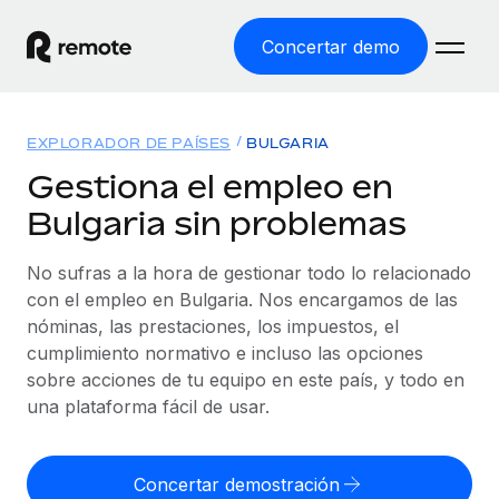
Concertar demo
Inicio
EXPLORADOR DE PAÍSES
BULGARIA
Productos
Gestiona el empleo en
Bulgaria sin problemas
Soluciones
EMPLEO GLOBAL
Nómina global
No sufras a la hora de gestionar todo lo relacionado
Recursos
COBERTURA MUNDIAL
Gestiona las nóminas de forma sencilla y conforme a la
con el empleo en Bulgaria. Nos encargamos de las
Explorador de países
legalidad.
nóminas, las prestaciones, los impuestos, el
Precios
HERRAMIENTAS Y CALCULADORAS
Consulta el soporte del empleo global según el país.
cumplimiento normativo e incluso las opciones
Employer of Record
Calculadora del riesgo de clasificación errónea
sobre acciones de tu equipo en este país, y todo en
Explorador estatal de EE. UU.
Expándete en todo el mundo sin gastar en entidades.
Consulta el riesgo de clasificación errónea por país.
una plataforma fácil de usar.
Simplifica la contratación en todos los estados de EE.
Español
Contractor of Record
Calculadora del coste por empleado
UU.
Contrata a autónomos en cualquier parte del mundo
Calcula lo que cuestan los empleados en total en
Concertar demostración
English
Comparador de Remote
cumpliendo la normativa.
cualquier país.