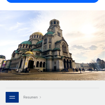
Compáranos con otras empresas.
Iniciar sesión
Contractor Management
Nederlands
Calculadora de pagos a autónomos
Integra y gestiona a autónomos globalmente.
Descubre opciones de divisas y tiempos de pago para
ETAPAS DE CRECIMIENTO
Français
autónomos globales.
PEO
Startups
Externaliza tareas laborales complejas.
Deutsch
Soluciones ágiles de RR. HH. globales y nóminas para
APRENDIZAJE CON REMOTE
empresas en crecimiento.
Español
Guías y recursos
INFRAESTRUCTURA
Mediana empresa
Conexión Remote
Casos prácticos
Amplía tu equipo con soluciones de RR. HH.
Italiano
Integra los RR. HH. en tus flujos de trabajo sin
personalizadas.
Glosario de RR. HH.
complicaciones.
Português (Portugal)
Empresa
Listas de verificación y plantillas
Plataforma
RR. HH. globales para grandes empresas.
日本語
Funciones esenciales de RR. HH. integradas para tu
Biblioteca de descripciones de puestos
equipo.
한국어
ASOCIARSE
Webinarios
Conectar
Nuevo
Socios tecnológicos estratégicos
Resumen
中文（简体）
Conecta cualquier herramienta de IA con Remote
Eventos
Integra la gestión de los RR. HH. globales en tu
mediante nuestro MCP.