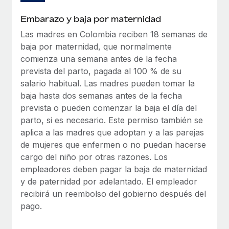
Explora el blog
Proporciona dispositivos tecnológicos y contrólalos
Embarazo y baja por maternidad
en todo el mundo.
Las madres en Colombia reciben 18 semanas de
BLOG
Apertura de entidades
baja por maternidad, que normalmente
Abre entidades conforme a la legalidad enseguida.
comienza una semana antes de la fecha
Novedades de producto de Remote:
Integraciones con Gusto y Xero y Contractor
prevista del parto, pagada al 100 % de su
Movilidad y reubicación
Management Plus
salario habitual. Las madres pueden tomar la
Reubica a los empleados con facilidad.
baja hasta dos semanas antes de la fecha
La misión de Remote sigue siendo ayudar a empresas de
prevista o pueden comenzar la baja el día del
todos los tamaños a contratar, gestionar y...
Prestaciones
parto, si es necesario. Este permiso también se
Gestiona las prestaciones de los empleados sin
Más información
aplica a las madres que adoptan y a las parejas
complicaciones.
de mujeres que enfermen o no puedan hacerse
cargo del niño por otras razones. Los
Pento se convierte en un empleador equitativo
empleadores deben pagar la baja de maternidad
con Remote
y de paternidad por adelantado. El empleador
Gestionar las nóminas internamente es complicado. Tardas
recibirá un reembolso del gobierno después del
semanas en hacerlo manualmente y, al mes...
pago.
Más información