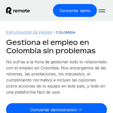
Concertar demo
Inicio
EXPLORADOR DE PAÍSES
COLOMBIA
Productos
Gestiona el empleo en
Colombia sin problemas
Soluciones
EMPLEO GLOBAL
Nómina global
No sufras a la hora de gestionar todo lo relacionado
Recursos
COBERTURA MUNDIAL
Gestiona las nóminas de forma sencilla y conforme a la
con el empleo en Colombia. Nos encargamos de las
Explorador de países
legalidad.
nóminas, las prestaciones, los impuestos, el
Precios
HERRAMIENTAS Y CALCULADORAS
Consulta el soporte del empleo global según el país.
cumplimiento normativo e incluso las opciones
Employer of Record
Calculadora del riesgo de clasificación errónea
sobre acciones de tu equipo en este país, y todo en
Explorador estatal de EE. UU.
Expándete en todo el mundo sin gastar en entidades.
Consulta el riesgo de clasificación errónea por país.
una plataforma fácil de usar.
Simplifica la contratación en todos los estados de EE.
Español
Contractor of Record
Calculadora del coste por empleado
UU.
Contrata a autónomos en cualquier parte del mundo
Calcula lo que cuestan los empleados en total en
Concertar demostración
English
Comparador de Remote
cumpliendo la normativa.
cualquier país.