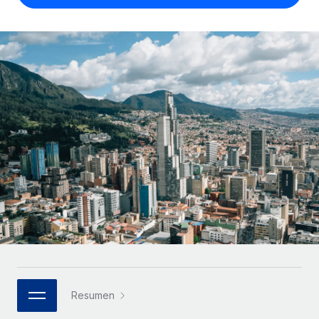
Compáranos con otras empresas.
Iniciar sesión
Contractor Management
Nederlands
Calculadora de pagos a autónomos
Integra y gestiona a autónomos globalmente.
Descubre opciones de divisas y tiempos de pago para
ETAPAS DE CRECIMIENTO
Français
autónomos globales.
PEO
Startups
Externaliza tareas laborales complejas.
Deutsch
Soluciones ágiles de RR. HH. globales y nóminas para
APRENDIZAJE CON REMOTE
empresas en crecimiento.
Español
Guías y recursos
INFRAESTRUCTURA
Mediana empresa
Conexión Remote
Casos prácticos
Amplía tu equipo con soluciones de RR. HH.
Italiano
Integra los RR. HH. en tus flujos de trabajo sin
personalizadas.
Glosario de RR. HH.
complicaciones.
Português (Portugal)
Empresa
Listas de verificación y plantillas
Plataforma
RR. HH. globales para grandes empresas.
日本語
Funciones esenciales de RR. HH. integradas para tu
Biblioteca de descripciones de puestos
equipo.
한국어
ASOCIARSE
Webinarios
Conectar
Nuevo
Socios tecnológicos estratégicos
Resumen
中文（简体）
Conecta cualquier herramienta de IA con Remote
Eventos
Integra la gestión de los RR. HH. globales en tu
mediante nuestro MCP.