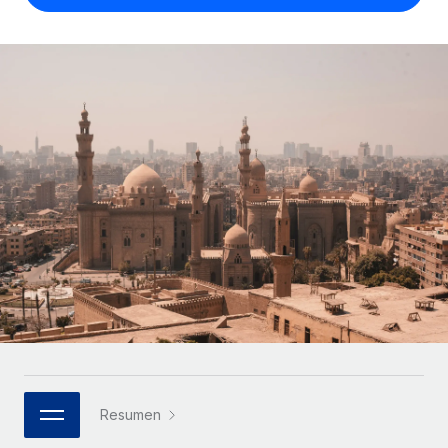
Compáranos con otras empresas.
Iniciar sesión
Contractor Management
Nederlands
Calculadora de pagos a autónomos
Integra y gestiona a autónomos globalmente.
Descubre opciones de divisas y tiempos de pago para
ETAPAS DE CRECIMIENTO
Français
autónomos globales.
PEO
Startups
Externaliza tareas laborales complejas.
Deutsch
Soluciones ágiles de RR. HH. globales y nóminas para
APRENDIZAJE CON REMOTE
empresas en crecimiento.
Español
Guías y recursos
INFRAESTRUCTURA
Mediana empresa
Conexión Remote
Casos prácticos
Amplía tu equipo con soluciones de RR. HH.
Italiano
Integra los RR. HH. en tus flujos de trabajo sin
personalizadas.
Glosario de RR. HH.
complicaciones.
Português (Portugal)
Empresa
Listas de verificación y plantillas
Plataforma
RR. HH. globales para grandes empresas.
日本語
Funciones esenciales de RR. HH. integradas para tu
Biblioteca de descripciones de puestos
equipo.
한국어
ASOCIARSE
Webinarios
Conectar
Nuevo
Socios tecnológicos estratégicos
Resumen
中文（简体）
Conecta cualquier herramienta de IA con Remote
Eventos
Integra la gestión de los RR. HH. globales en tu
mediante nuestro MCP.