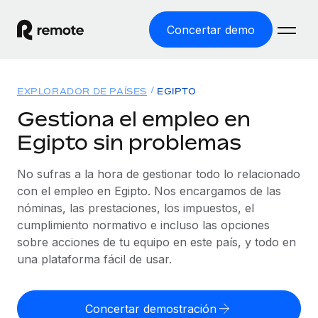
Concertar demo
Inicio
EXPLORADOR DE PAÍSES
EGIPTO
Productos
Gestiona el empleo en
Egipto sin problemas
Soluciones
EMPLEO GLOBAL
Nómina global
No sufras a la hora de gestionar todo lo relacionado
Recursos
COBERTURA MUNDIAL
Gestiona las nóminas de forma sencilla y conforme a la
con el empleo en Egipto. Nos encargamos de las
Explorador de países
legalidad.
nóminas, las prestaciones, los impuestos, el
Precios
HERRAMIENTAS Y CALCULADORAS
Consulta el soporte del empleo global según el país.
cumplimiento normativo e incluso las opciones
Employer of Record
Calculadora del riesgo de clasificación errónea
sobre acciones de tu equipo en este país, y todo en
Explorador estatal de EE. UU.
Expándete en todo el mundo sin gastar en entidades.
Consulta el riesgo de clasificación errónea por país.
una plataforma fácil de usar.
Simplifica la contratación en todos los estados de EE.
Español
Contractor of Record
Calculadora del coste por empleado
UU.
Contrata a autónomos en cualquier parte del mundo
Calcula lo que cuestan los empleados en total en
Concertar demostración
English
Comparador de Remote
cumpliendo la normativa.
cualquier país.