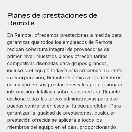
plataforma de forma flexible.
Sala de prensa
Integraciones
Planes de prestaciones de
Asociarse
Optimiza los procesos con herramientas empresariales
Información sobre salarios y talento
Remote
Descubre oportunidades de colaborar con nosotros.
esenciales.
Centro de información
En Remote, ofrecemos prestaciones a medida para
Remote Build
Próximamente
garantizar que todos los empleados de Remote
Consultoría de integraciones y automatización con IA.
Obtén ayuda
SERVICIOS
reciban cobertura integral de proveedores de
Pregunta a un experto
Consulta todos los recursos
primer nivel. Nuestros planes ofrecen tarifas
CASOS PRÁCTICOS
Obtén ayuda de gente experta en RR. HH. globales
competitivas diseñadas para grupos grandes,
y cumplimiento normativo.
incluso si el equipo todavía está creciendo. Durante
BLOG
la incorporación, Remote inscribirá a los miembros
Comprobaciones de antecedentes
del equipo en sus prestaciones y les proporcionará
Nómina global
Simplifica los procesos de cribado de candidatos.
información detallada sobre su cobertura. Remote
EOR y PEO
gestiona todas las tareas administrativas para que
Cumplimiento normativo
puedas centrarte en escalar tu equipo global. Para
Contractor Management
Adelántate a los riesgos de cumplimiento
garantizar la igualdad de prestaciones, cualquier
normativo.
prestación ofrecida se aplicará a todos los
Impuestos
miembros del equipo en el país, proporcionando
Gestión de dispositivos