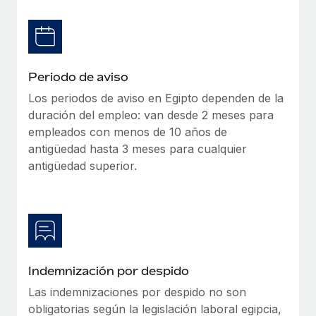
Explora el blog
Proporciona dispositivos tecnológicos y contrólalos
en todo el mundo.
BLOG
Apertura de entidades
Periodo de aviso
Abre entidades conforme a la legalidad enseguida.
Novedades de producto de Remote:
Integraciones con Gusto y Xero y Contractor
Los periodos de aviso en Egipto dependen de la
Movilidad y reubicación
Management Plus
duración del empleo: van desde 2 meses para
Reubica a los empleados con facilidad.
empleados con menos de 10 años de
La misión de Remote sigue siendo ayudar a empresas de
antigüedad hasta 3 meses para cualquier
todos los tamaños a contratar, gestionar y...
Prestaciones
antigüedad superior.
Gestiona las prestaciones de los empleados sin
Más información
complicaciones.
Pento se convierte en un empleador equitativo
con Remote
Gestionar las nóminas internamente es complicado. Tardas
Indemnización por despido
semanas en hacerlo manualmente y, al mes...
Las indemnizaciones por despido no son
Más información
obligatorias según la legislación laboral egipcia,