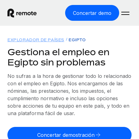
Concertar demo
Inicio
EXPLORADOR DE PAÍSES
EGIPTO
Productos
Gestiona el empleo en
Egipto sin problemas
Soluciones
EMPLEO GLOBAL
Nómina global
No sufras a la hora de gestionar todo lo relacionado
Recursos
COBERTURA MUNDIAL
Gestiona las nóminas de forma sencilla y conforme a la
con el empleo en Egipto. Nos encargamos de las
Explorador de países
legalidad.
nóminas, las prestaciones, los impuestos, el
Precios
HERRAMIENTAS Y CALCULADORAS
Consulta el soporte del empleo global según el país.
cumplimiento normativo e incluso las opciones
Employer of Record
Calculadora del riesgo de clasificación errónea
sobre acciones de tu equipo en este país, y todo en
Explorador estatal de EE. UU.
Expándete en todo el mundo sin gastar en entidades.
Consulta el riesgo de clasificación errónea por país.
una plataforma fácil de usar.
Simplifica la contratación en todos los estados de EE.
Español
Contractor of Record
Calculadora del coste por empleado
UU.
Contrata a autónomos en cualquier parte del mundo
Calcula lo que cuestan los empleados en total en
Concertar demostración
English
Comparador de Remote
cumpliendo la normativa.
cualquier país.