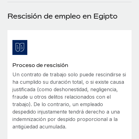
plataforma de forma flexible.
Sala de prensa
Integraciones
Rescisión de empleo en Egipto
Asociarse
Optimiza los procesos con herramientas empresariales
Información sobre salarios y talento
Descubre oportunidades de colaborar con nosotros.
esenciales.
Centro de información
Remote Build
Próximamente
Consultoría de integraciones y automatización con IA.
Obtén ayuda
SERVICIOS
Pregunta a un experto
Consulta todos los recursos
Proceso de rescisión
CASOS PRÁCTICOS
Obtén ayuda de gente experta en RR. HH. globales
y cumplimiento normativo.
Un contrato de trabajo solo puede rescindirse si
BLOG
ha cumplido su duración total, o si existe causa
Comprobaciones de antecedentes
Nómina global
justificada (como deshonestidad, negligencia,
Simplifica los procesos de cribado de candidatos.
fraude u otros delitos relacionados con el
EOR y PEO
trabajo). De lo contrario, un empleado
Cumplimiento normativo
despedido injustamente tendrá derecho a una
Contractor Management
Adelántate a los riesgos de cumplimiento
indemnización por despido proporcional a la
normativo.
antigüedad acumulada.
Impuestos
Gestión de dispositivos