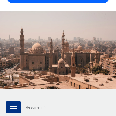
Compáranos con otras empresas.
Iniciar sesión
Contractor Management
Nederlands
Calculadora de pagos a autónomos
Integra y gestiona a autónomos globalmente.
Descubre opciones de divisas y tiempos de pago para
ETAPAS DE CRECIMIENTO
Français
autónomos globales.
PEO
Startups
Externaliza tareas laborales complejas.
Deutsch
Soluciones ágiles de RR. HH. globales y nóminas para
APRENDIZAJE CON REMOTE
empresas en crecimiento.
Español
Guías y recursos
INFRAESTRUCTURA
Mediana empresa
Conexión Remote
Casos prácticos
Amplía tu equipo con soluciones de RR. HH.
Italiano
Integra los RR. HH. en tus flujos de trabajo sin
personalizadas.
Glosario de RR. HH.
complicaciones.
Português (Portugal)
Empresa
Listas de verificación y plantillas
Plataforma
RR. HH. globales para grandes empresas.
日本語
Funciones esenciales de RR. HH. integradas para tu
Biblioteca de descripciones de puestos
equipo.
한국어
ASOCIARSE
Webinarios
Conectar
Nuevo
Socios tecnológicos estratégicos
Resumen
中文（简体）
Conecta cualquier herramienta de IA con Remote
Eventos
Integra la gestión de los RR. HH. globales en tu
mediante nuestro MCP.