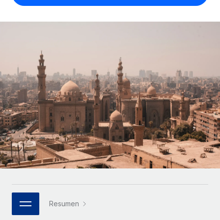
Compáranos con otras empresas.
Iniciar sesión
Contractor Management
Nederlands
Calculadora de pagos a autónomos
Integra y gestiona a autónomos globalmente.
Descubre opciones de divisas y tiempos de pago para
ETAPAS DE CRECIMIENTO
Français
autónomos globales.
PEO
Startups
Externaliza tareas laborales complejas.
Deutsch
Soluciones ágiles de RR. HH. globales y nóminas para
APRENDIZAJE CON REMOTE
empresas en crecimiento.
Español
Guías y recursos
INFRAESTRUCTURA
Mediana empresa
Conexión Remote
Casos prácticos
Amplía tu equipo con soluciones de RR. HH.
Italiano
Integra los RR. HH. en tus flujos de trabajo sin
personalizadas.
Glosario de RR. HH.
complicaciones.
Português (Portugal)
Empresa
Listas de verificación y plantillas
Plataforma
RR. HH. globales para grandes empresas.
日本語
Funciones esenciales de RR. HH. integradas para tu
Biblioteca de descripciones de puestos
equipo.
한국어
ASOCIARSE
Webinarios
Conectar
Nuevo
Socios tecnológicos estratégicos
Resumen
中文（简体）
Conecta cualquier herramienta de IA con Remote
Eventos
Integra la gestión de los RR. HH. globales en tu
mediante nuestro MCP.