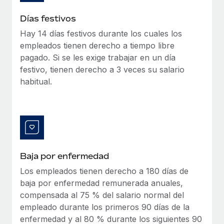
Explora el blog
Proporciona dispositivos tecnológicos y contrólalos
Días festivos
en todo el mundo.
Hay 14 días festivos durante los cuales los
BLOG
Apertura de entidades
empleados tienen derecho a tiempo libre
Abre entidades conforme a la legalidad enseguida.
pagado. Si se les exige trabajar en un día
Novedades de producto de Remote:
Integraciones con Gusto y Xero y Contractor
festivo, tienen derecho a 3 veces su salario
Movilidad y reubicación
Management Plus
habitual.
Reubica a los empleados con facilidad.
La misión de Remote sigue siendo ayudar a empresas de
todos los tamaños a contratar, gestionar y...
Prestaciones
Gestiona las prestaciones de los empleados sin
Más información
complicaciones.
Baja por enfermedad
Pento se convierte en un empleador equitativo
con Remote
Los empleados tienen derecho a 180 días de
baja por enfermedad remunerada anuales,
Gestionar las nóminas internamente es complicado. Tardas
compensada al 75 % del salario normal del
semanas en hacerlo manualmente y, al mes...
empleado durante los primeros 90 días de la
Más información
enfermedad y al 80 % durante los siguientes 90