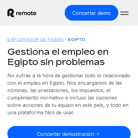
Concertar demo
Inicio
EXPLORADOR DE PAÍSES
EGIPTO
Productos
Gestiona el empleo en
Egipto sin problemas
Soluciones
EMPLEO GLOBAL
Nómina global
No sufras a la hora de gestionar todo lo relacionado
Recursos
COBERTURA MUNDIAL
Gestiona las nóminas de forma sencilla y conforme a la
con el empleo en Egipto. Nos encargamos de las
Explorador de países
legalidad.
nóminas, las prestaciones, los impuestos, el
Precios
HERRAMIENTAS Y CALCULADORAS
Consulta el soporte del empleo global según el país.
cumplimiento normativo e incluso las opciones
Employer of Record
Calculadora del riesgo de clasificación errónea
sobre acciones de tu equipo en este país, y todo en
Explorador estatal de EE. UU.
Expándete en todo el mundo sin gastar en entidades.
Consulta el riesgo de clasificación errónea por país.
una plataforma fácil de usar.
Simplifica la contratación en todos los estados de EE.
Español
Contractor of Record
Calculadora del coste por empleado
UU.
Contrata a autónomos en cualquier parte del mundo
Calcula lo que cuestan los empleados en total en
Concertar demostración
English
Comparador de Remote
cumpliendo la normativa.
cualquier país.