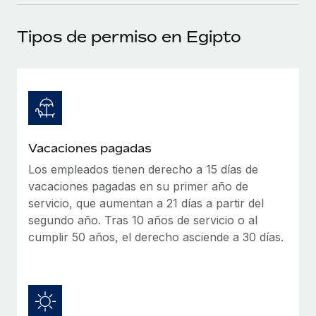
plataforma de forma flexible.
Sala de prensa
Integraciones
Tipos de permiso en Egipto
Asociarse
Optimiza los procesos con herramientas empresariales
Información sobre salarios y talento
Descubre oportunidades de colaborar con nosotros.
esenciales.
Centro de información
Remote Build
Próximamente
Consultoría de integraciones y automatización con IA.
Obtén ayuda
SERVICIOS
Pregunta a un experto
Consulta todos los recursos
Vacaciones pagadas
CASOS PRÁCTICOS
Obtén ayuda de gente experta en RR. HH. globales
y cumplimiento normativo.
Los empleados tienen derecho a 15 días de
BLOG
vacaciones pagadas en su primer año de
Comprobaciones de antecedentes
Nómina global
servicio, que aumentan a 21 días a partir del
Simplifica los procesos de cribado de candidatos.
segundo año. Tras 10 años de servicio o al
EOR y PEO
cumplir 50 años, el derecho asciende a 30 días.
Cumplimiento normativo
Contractor Management
Adelántate a los riesgos de cumplimiento
normativo.
Impuestos
Gestión de dispositivos