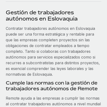
plataforma de forma flexible.
Sala de prensa
Integraciones
Gestión de trabajadores
Asociarse
Optimiza los procesos con herramientas empresariales
Información sobre salarios y talento
autónomos en Eslovaquia
Descubre oportunidades de colaborar con nosotros.
esenciales.
Centro de información
Contratar trabajadores autónomos en Eslovaquia
Remote Build
Próximamente
puede ser una forma estratégica y rentable para
Consultoría de integraciones y automatización con IA.
Obtén ayuda
SERVICIOS
que las empresas completen proyectos sin las
Pregunta a un experto
Consulta todos los recursos
obligaciones de contratar empleados a tiempo
CASOS PRÁCTICOS
Obtén ayuda de gente experta en RR. HH. globales
completo. Tanto si colaboras con trabajadores
y cumplimiento normativo.
autónomos para servicios especializados como si
BLOG
recurres a subcontratistas para distintos proyectos,
Comprobaciones de antecedentes
es esencial comprender las leyes laborales y las
Nómina global
Simplifica los procesos de cribado de candidatos.
normativas de Eslovaquia.
EOR y PEO
Cumple las normas con la gestión de
Cumplimiento normativo
trabajadores autónomos de Remote
Contractor Management
Adelántate a los riesgos de cumplimiento
normativo.
Impuestos
Remote ayuda a las empresas a cumplir las normas
al contratar trabajadores autónomos a nivel mundial
Gestión de dispositivos