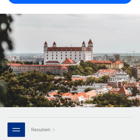
Compáranos con otras empresas.
Iniciar sesión
Contractor Management
Nederlands
Calculadora de pagos a autónomos
Integra y gestiona a autónomos globalmente.
Descubre opciones de divisas y tiempos de pago para
ETAPAS DE CRECIMIENTO
Français
autónomos globales.
PEO
Startups
Externaliza tareas laborales complejas.
Deutsch
Soluciones ágiles de RR. HH. globales y nóminas para
APRENDIZAJE CON REMOTE
empresas en crecimiento.
Español
Guías y recursos
INFRAESTRUCTURA
Mediana empresa
Conexión Remote
Casos prácticos
Amplía tu equipo con soluciones de RR. HH.
Italiano
Integra los RR. HH. en tus flujos de trabajo sin
personalizadas.
Glosario de RR. HH.
complicaciones.
Português (Portugal)
Empresa
Listas de verificación y plantillas
Plataforma
RR. HH. globales para grandes empresas.
日本語
Funciones esenciales de RR. HH. integradas para tu
Biblioteca de descripciones de puestos
equipo.
한국어
ASOCIARSE
Webinarios
Conectar
Nuevo
Socios tecnológicos estratégicos
Resumen
中文（简体）
Conecta cualquier herramienta de IA con Remote
Eventos
Integra la gestión de los RR. HH. globales en tu
mediante nuestro MCP.