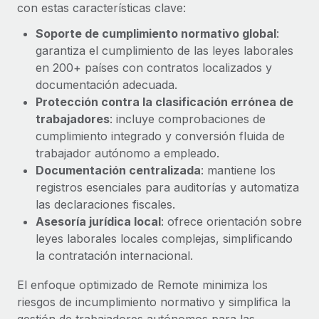
Explora el blog
con estas características clave:
Proporciona dispositivos tecnológicos y contrólalos
en todo el mundo.
Soporte de cumplimiento normativo global
:
garantiza el cumplimiento de las leyes laborales
BLOG
Apertura de entidades
en 200+ países con contratos localizados y
Abre entidades conforme a la legalidad enseguida.
Novedades de producto de Remote:
documentación adecuada.
Integraciones con Gusto y Xero y Contractor
Protección contra la clasificación errónea de
Movilidad y reubicación
Management Plus
trabajadores
: incluye comprobaciones de
Reubica a los empleados con facilidad.
La misión de Remote sigue siendo ayudar a empresas de
cumplimiento integrado y conversión fluida de
todos los tamaños a contratar, gestionar y...
trabajador autónomo a empleado.
Prestaciones
Documentación centralizada
: mantiene los
Gestiona las prestaciones de los empleados sin
Más información
registros esenciales para auditorías y automatiza
complicaciones.
las declaraciones fiscales.
Asesoría jurídica local
: ofrece orientación sobre
Pento se convierte en un empleador equitativo
leyes laborales locales complejas, simplificando
con Remote
la contratación internacional.
Gestionar las nóminas internamente es complicado. Tardas
semanas en hacerlo manualmente y, al mes...
El enfoque optimizado de Remote minimiza los
riesgos de incumplimiento normativo y simplifica la
Más información
gestión de trabajadores autónomos para las