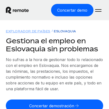
Concertar demo
Inicio
EXPLORADOR DE PAÍSES
ESLOVAQUIA
Productos
Gestiona el empleo en
Eslovaquia sin problemas
Soluciones
EMPLEO GLOBAL
Nómina global
No sufras a la hora de gestionar todo lo relacionado
Recursos
COBERTURA MUNDIAL
Gestiona las nóminas de forma sencilla y conforme a la
con el empleo en Eslovaquia. Nos encargamos de
Explorador de países
legalidad.
las nóminas, las prestaciones, los impuestos, el
Precios
HERRAMIENTAS Y CALCULADORAS
Consulta el soporte del empleo global según el país.
cumplimiento normativo e incluso las opciones
Employer of Record
Calculadora del riesgo de clasificación errónea
sobre acciones de tu equipo en este país, y todo en
Explorador estatal de EE. UU.
Expándete en todo el mundo sin gastar en entidades.
Consulta el riesgo de clasificación errónea por país.
una plataforma fácil de usar.
Simplifica la contratación en todos los estados de EE.
Español
Contractor of Record
Calculadora del coste por empleado
UU.
Contrata a autónomos en cualquier parte del mundo
Calcula lo que cuestan los empleados en total en
Concertar demostración
English
Comparador de Remote
cumpliendo la normativa.
cualquier país.