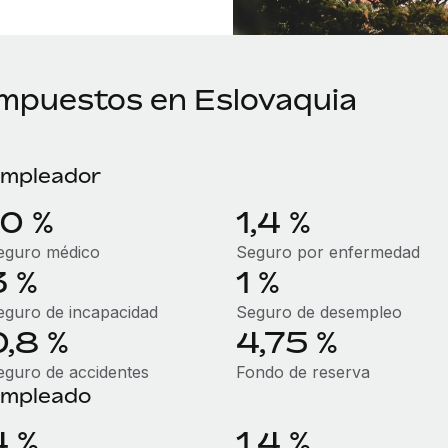
Impuestos en Eslovaquia
mpleador
10 %
1,4 %
eguro médico
Seguro por enfermedad
3 %
1 %
eguro de incapacidad
Seguro de desempleo
0,8 %
4,75 %
eguro de accidentes
Fondo de reserva
mpleado
4 %
1,4 %