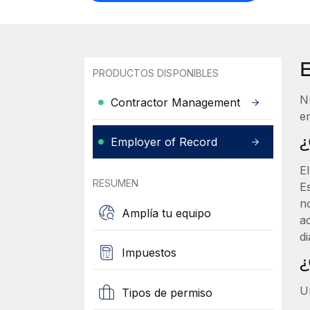
PRODUCTOS DISPONIBLES
N
Contractor Management
en
¿
Employer of Record
E
RESUMEN
Es
n
Amplía tu equipo
a
d
Impuestos
¿
U
Tipos de permiso