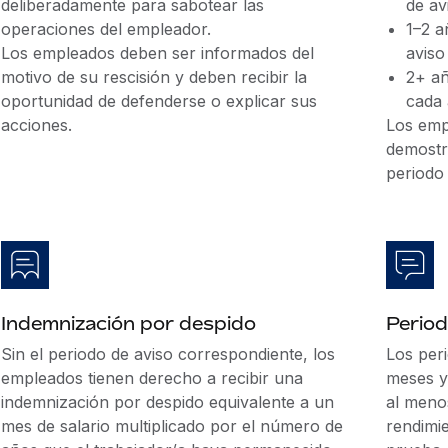
deliberadamente para sabotear las
de av
operaciones del empleador.
1–2 a
Los empleados deben ser informados del
aviso
motivo de su rescisión y deben recibir la
2+ añ
oportunidad de defenderse o explicar sus
cada 
acciones.
Los emp
demostr
periodo 
Indemnización por despido
Perio
Sin el periodo de aviso correspondiente, los
Los per
empleados tienen derecho a recibir una
meses y
indemnización por despido equivalente a un
al menos
mes de salario multiplicado por el número de
rendimie