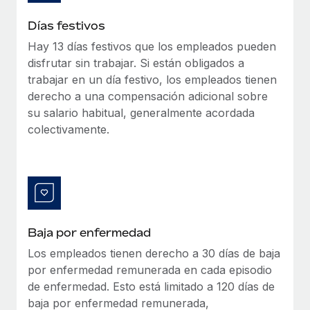
Explora el blog
Proporciona dispositivos tecnológicos y contrólalos
Días festivos
en todo el mundo.
Hay 13 días festivos que los empleados pueden
BLOG
Apertura de entidades
disfrutar sin trabajar. Si están obligados a
Abre entidades conforme a la legalidad enseguida.
trabajar en un día festivo, los empleados tienen
Novedades de producto de Remote:
Integraciones con Gusto y Xero y Contractor
derecho a una compensación adicional sobre
Movilidad y reubicación
Management Plus
su salario habitual, generalmente acordada
Reubica a los empleados con facilidad.
colectivamente.
La misión de Remote sigue siendo ayudar a empresas de
todos los tamaños a contratar, gestionar y...
Prestaciones
Gestiona las prestaciones de los empleados sin
Más información
complicaciones.
Pento se convierte en un empleador equitativo
Baja por enfermedad
con Remote
Los empleados tienen derecho a 30 días de baja
Gestionar las nóminas internamente es complicado. Tardas
por enfermedad remunerada en cada episodio
semanas en hacerlo manualmente y, al mes...
de enfermedad. Esto está limitado a 120 días de
Más información
baja por enfermedad remunerada,