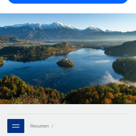
Compáranos con otras empresas.
Iniciar sesión
Contractor Management
Nederlands
Calculadora de pagos a autónomos
Integra y gestiona a autónomos globalmente.
Descubre opciones de divisas y tiempos de pago para
ETAPAS DE CRECIMIENTO
Français
autónomos globales.
PEO
Startups
Externaliza tareas laborales complejas.
Deutsch
Soluciones ágiles de RR. HH. globales y nóminas para
APRENDIZAJE CON REMOTE
empresas en crecimiento.
Español
Guías y recursos
INFRAESTRUCTURA
Mediana empresa
Conexión Remote
Casos prácticos
Amplía tu equipo con soluciones de RR. HH.
Italiano
Integra los RR. HH. en tus flujos de trabajo sin
personalizadas.
Glosario de RR. HH.
complicaciones.
Português (Portugal)
Empresa
Listas de verificación y plantillas
Plataforma
RR. HH. globales para grandes empresas.
日本語
Funciones esenciales de RR. HH. integradas para tu
Biblioteca de descripciones de puestos
equipo.
한국어
ASOCIARSE
Webinarios
Conectar
Nuevo
Socios tecnológicos estratégicos
Resumen
中文（简体）
Conecta cualquier herramienta de IA con Remote
Eventos
Integra la gestión de los RR. HH. globales en tu
mediante nuestro MCP.