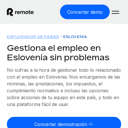
Concertar demo
Inicio
EXPLORADOR DE PAÍSES
ESLOVENIA
Productos
Gestiona el empleo en
Eslovenia sin problemas
Soluciones
EMPLEO GLOBAL
Nómina global
No sufras a la hora de gestionar todo lo relacionado
Recursos
COBERTURA MUNDIAL
Gestiona las nóminas de forma sencilla y conforme a la
con el empleo en Eslovenia. Nos encargamos de las
Explorador de países
legalidad.
nóminas, las prestaciones, los impuestos, el
Precios
HERRAMIENTAS Y CALCULADORAS
Consulta el soporte del empleo global según el país.
cumplimiento normativo e incluso las opciones
Employer of Record
Calculadora del riesgo de clasificación errónea
sobre acciones de tu equipo en este país, y todo en
Explorador estatal de EE. UU.
Expándete en todo el mundo sin gastar en entidades.
Consulta el riesgo de clasificación errónea por país.
una plataforma fácil de usar.
Simplifica la contratación en todos los estados de EE.
Español
Contractor of Record
Calculadora del coste por empleado
UU.
Contrata a autónomos en cualquier parte del mundo
Calcula lo que cuestan los empleados en total en
Concertar demostración
English
Comparador de Remote
cumpliendo la normativa.
cualquier país.