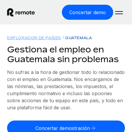
Concertar demo
Inicio
EXPLORADOR DE PAÍSES
GUATEMALA
Productos
Gestiona el empleo en
Guatemala sin problemas
Soluciones
EMPLEO GLOBAL
Nómina global
No sufras a la hora de gestionar todo lo relacionado
Recursos
COBERTURA MUNDIAL
Gestiona las nóminas de forma sencilla y conforme a la
con el empleo en Guatemala. Nos encargamos de
Explorador de países
legalidad.
las nóminas, las prestaciones, los impuestos, el
Precios
HERRAMIENTAS Y CALCULADORAS
Consulta el soporte del empleo global según el país.
cumplimiento normativo e incluso las opciones
Employer of Record
Calculadora del riesgo de clasificación errónea
sobre acciones de tu equipo en este país, y todo en
Explorador estatal de EE. UU.
Expándete en todo el mundo sin gastar en entidades.
Consulta el riesgo de clasificación errónea por país.
una plataforma fácil de usar.
Simplifica la contratación en todos los estados de EE.
Español
Contractor of Record
Calculadora del coste por empleado
UU.
Contrata a autónomos en cualquier parte del mundo
Calcula lo que cuestan los empleados en total en
Concertar demostración
English
Comparador de Remote
cumpliendo la normativa.
cualquier país.