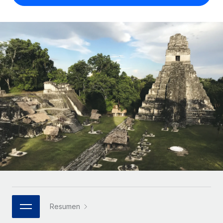
Compáranos con otras empresas.
Iniciar sesión
Contractor Management
Nederlands
Calculadora de pagos a autónomos
Integra y gestiona a autónomos globalmente.
Descubre opciones de divisas y tiempos de pago para
ETAPAS DE CRECIMIENTO
Français
autónomos globales.
PEO
Startups
Externaliza tareas laborales complejas.
Deutsch
Soluciones ágiles de RR. HH. globales y nóminas para
APRENDIZAJE CON REMOTE
empresas en crecimiento.
Español
Guías y recursos
INFRAESTRUCTURA
Mediana empresa
Conexión Remote
Casos prácticos
Amplía tu equipo con soluciones de RR. HH.
Italiano
Integra los RR. HH. en tus flujos de trabajo sin
personalizadas.
Glosario de RR. HH.
complicaciones.
Português (Portugal)
Empresa
Listas de verificación y plantillas
Plataforma
RR. HH. globales para grandes empresas.
日本語
Funciones esenciales de RR. HH. integradas para tu
Biblioteca de descripciones de puestos
equipo.
한국어
ASOCIARSE
Webinarios
Conectar
Nuevo
Socios tecnológicos estratégicos
Resumen
中文（简体）
Conecta cualquier herramienta de IA con Remote
Eventos
Integra la gestión de los RR. HH. globales en tu
mediante nuestro MCP.